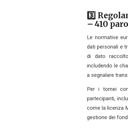
3️⃣ Regol
– 410 paro
Le normative eur
dati personali e t
di dato raccolto
includendo le cha
a segnalare trans
Per i tornei con 
partecipanti, incl
come la licenza M
gestione dei fond