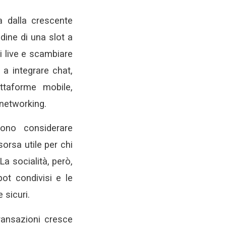
a dalla crescente
dine di una slot a
ei live e scambiare
a integrare chat,
attaforme mobile,
networking.
vono considerare
sorsa utile per chi
La socialità, però,
ot condivisi e le
 sicuri.
ransazioni cresce