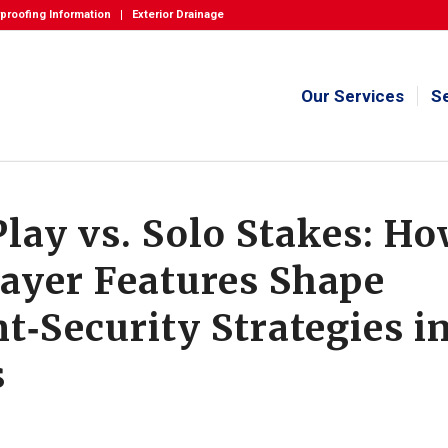
rproofing Information
Exterior Drainage
Our Services
S
Play vs. Solo Stakes: H
ayer Features Shape
‑Security Strategies i
s