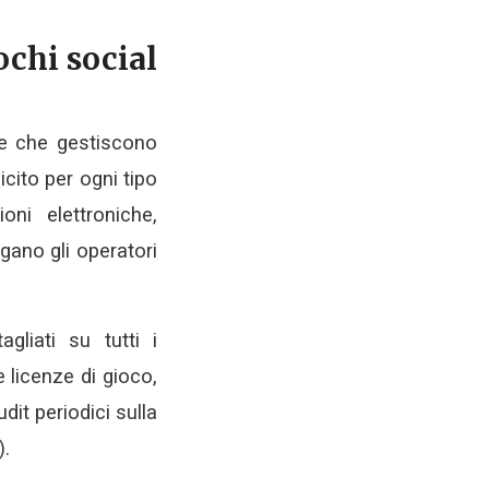
chi social
me che gestiscono
icito per ogni tipo
oni elettroniche,
gano gli operatori
agliati su tutti i
e licenze di gioco,
it periodici sulla
).