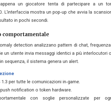
on appena un giocatore tenta di partecipare a un t
0. L’interfaccia mostra un pop‑up che avvia la scans
isultato in pochi secondi.
o comportamentale
anomaly detection analizzano pattern di chat, freque
 Se un utente invia messaggi identici a più interlocutori 
i in sequenza, il sistema genera un alert.
tezione
S 1.3 per tutte le comunicazioni in‑game.
push notification o token hardware.
ortamentale con soglie personalizzate per o