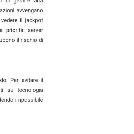
i di gestire alta
zazioni avvengano
 vedere il jackpot
 priorità: server
cono il rischio di
o. Per evitare il
ati su tecnologia
ndendo impossibile