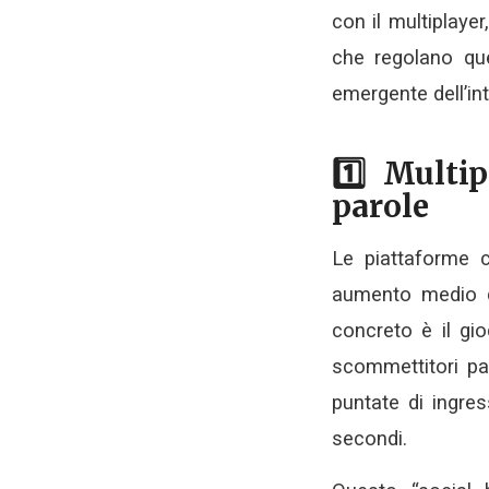
con il multiplayer
che regolano que
emergente dell’inte
1️⃣ Multi
parole
Le piattaforme 
aumento medio de
concreto è il gi
scommettitori pa
puntate di ingres
secondi.