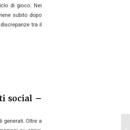
clo di gioco. Nei
vviene subito dopo
 discrepanze tra il
ti social –
i generati. Oltre a
No
ca