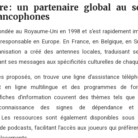
e : un partenaire global au s
rancophones
ondée au Royaume-Uni en 1998 et s’est rapidement 
 responsable en Europe. En France, en Belgique, en 
anisation a créé des antennes locales, traduisant 
ant ses messages aux spécificités culturelles de chaqu
es proposés, on trouve une ligne d’assistance téléph
t en ligne multilingue et des programmes de fo
fiches d’information couvrent des thèmes tels que 
reconnaissance des signes de dépendance et
n. Les ressources sont également disponibles sous
e podcasts, facilitant l’accès aux joueurs qui préfère
placements.