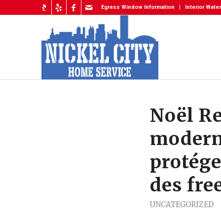
Egress Window Information
Interior Wate
Noël Re
modern
protége
des fre
UNCATEGORIZED