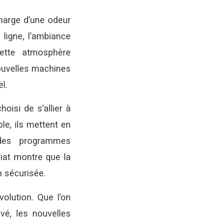
 charge d’une odeur
ligne, l’ambiance
ette atmosphère
nouvelles machines
l.
oisi de s’allier à
e, ils mettent en
 des programmes
iat montre que la
n sécurisée.
volution. Que l’on
vé, les nouvelles