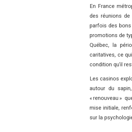
En France métropo
des réunions de 
parfois des bons 
promotions de ty
Québec, la péri
caritatives, ce q
condition qu’il re
Les casinos expl
autour du sapin
« renouveau » qu
mise initiale, re
sur la psychologie