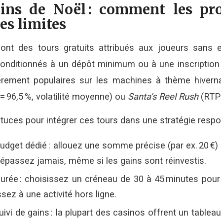
pins de Noël : comment les pro
es limites
ont des tours gratuits attribués aux joueurs sans
 conditionnés à un dépôt minimum ou à une inscriptio
lièrement populaires sur les machines à thème hive
= 96,5 %, volatilité moyenne) ou
Santa’s Reel Rush
(RTP 
tuces pour intégrer ces tours dans une stratégie respo
budget dédié : allouez une somme précise (par ex. 20 €)
dépassez jamais, même si les gains sont réinvestis.
durée : choisissez un créneau de 30 à 45 minutes pour 
sez à une activité hors ligne.
 suivi de gains : la plupart des casinos offrent un tablea