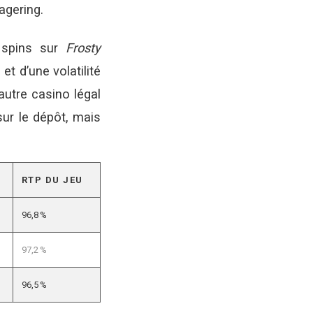
agering.
e spins sur
Frosty
t d’une volatilité
autre casino légal
ur le dépôt, mais
RTP DU JEU
96,8 %
97,2 %
96,5 %