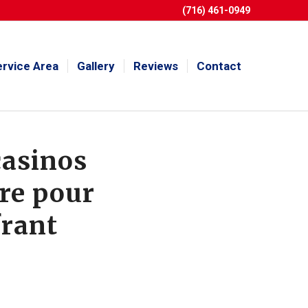
(716) 461-0949
ervice Area
Gallery
Reviews
Contact
casinos
re pour
frant