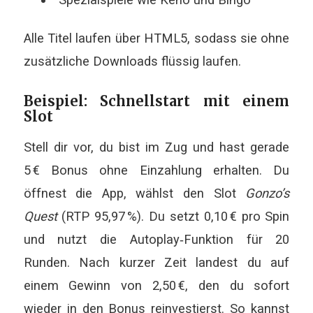
Alle Titel laufen über HTML5, sodass sie ohne
zusätzliche Downloads flüssig laufen.
Beispiel: Schnellstart mit einem
Slot
Stell dir vor, du bist im Zug und hast gerade
5 € Bonus ohne Einzahlung erhalten. Du
öffnest die App, wählst den Slot
Gonzo’s
Quest
(RTP 95,97 %). Du setzt 0,10 € pro Spin
und nutzt die Autoplay‑Funktion für 20
Runden. Nach kurzer Zeit landest du auf
einem Gewinn von 2,50 €, den du sofort
wieder in den Bonus reinvestierst. So kannst