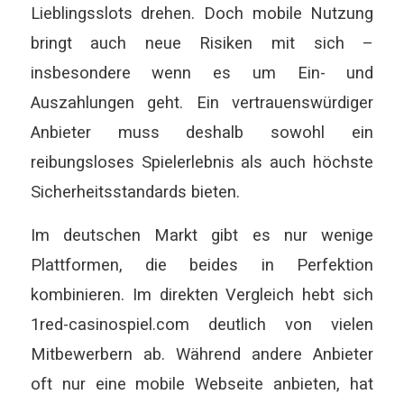
Lieblingsslots drehen. Doch mobile Nutzung
bringt auch neue Risiken mit sich –
insbesondere wenn es um Ein- und
Auszahlungen geht. Ein vertrauenswürdiger
Anbieter muss deshalb sowohl ein
reibungsloses Spielerlebnis als auch höchste
Sicherheitsstandards bieten.
Im deutschen Markt gibt es nur wenige
Plattformen, die beides in Perfektion
kombinieren. Im direkten Vergleich hebt sich
1red-casinospiel.com deutlich von vielen
Mitbewerbern ab. Während andere Anbieter
oft nur eine mobile Webseite anbieten, hat