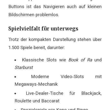
Buttons ist das Navigieren auch auf kleinen
Bildschirmen problemlos.
Spielvielfalt für unterwegs
Trotz der kompakten Darstellung stehen über
1.500 Spiele bereit, darunter:
Klassische Slots wie
Book of Ra
und
Starburst
Moderne Video‑Slots mit
Megaways‑Mechanik
Live‑Dealer‑Tische für Blackjack,
Roulette und Baccarat
Spezialspiele wie Keno und Bingo