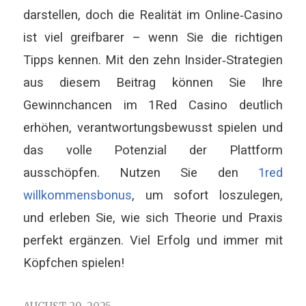
darstellen, doch die Realität im Online‑Casino
ist viel greifbarer – wenn Sie die richtigen
Tipps kennen. Mit den zehn Insider‑Strategien
aus diesem Beitrag können Sie Ihre
Gewinnchancen im 1Red Casino deutlich
erhöhen, verantwortungsbewusst spielen und
das volle Potenzial der Plattform
ausschöpfen. Nutzen Sie den
1red
willkommensbonus
, um sofort loszulegen,
und erleben Sie, wie sich Theorie und Praxis
perfekt ergänzen. Viel Erfolg und immer mit
Köpfchen spielen!