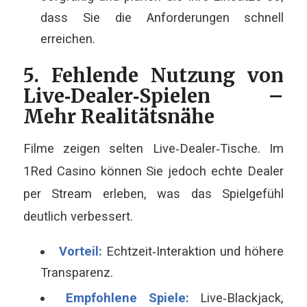
dass Sie die Anforderungen schnell
erreichen.
5. Fehlende Nutzung von
Live‑Dealer‑Spielen –
Mehr Realitätsnähe
Filme zeigen selten Live‑Dealer‑Tische. Im
1Red Casino können Sie jedoch echte Dealer
per Stream erleben, was das Spielgefühl
deutlich verbessert.
Vorteil:
Echtzeit‑Interaktion und höhere
Transparenz.
Empfohlene Spiele:
Live‑Blackjack,