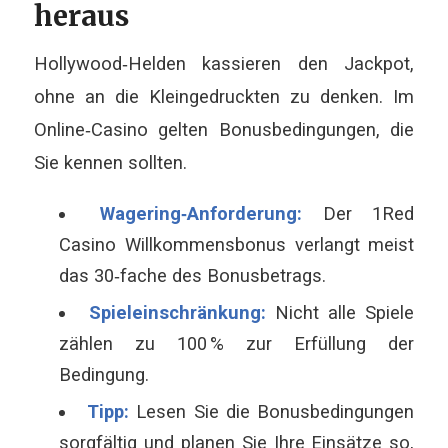
heraus
Hollywood‑Helden kassieren den Jackpot,
ohne an die Kleingedruckten zu denken. Im
Online‑Casino gelten Bonusbedingungen, die
Sie kennen sollten.
Wagering‑Anforderung:
Der 1Red
Casino Willkommensbonus verlangt meist
das 30‑fache des Bonusbetrags.
Spieleinschränkung:
Nicht alle Spiele
zählen zu 100 % zur Erfüllung der
Bedingung.
Tipp:
Lesen Sie die Bonusbedingungen
sorgfältig und planen Sie Ihre Einsätze so,