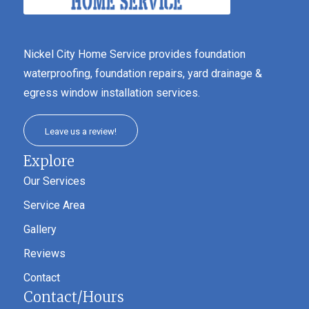
Nickel City Home Service provides foundation
waterproofing, foundation repairs, yard drainage &
egress window installation services.
Leave us a review!
Explore
Our Services
Service Area
Gallery
Reviews
Contact
Contact/Hours