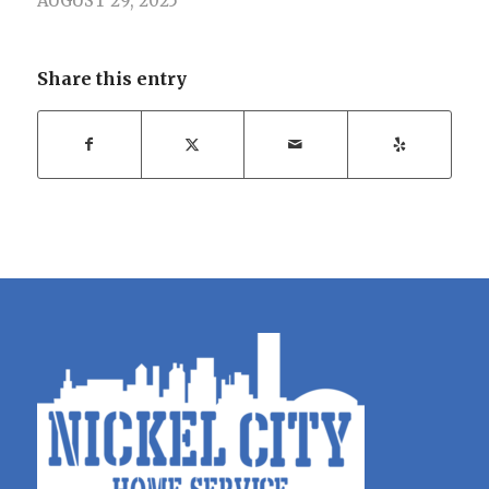
AUGUST 29, 2025
Share this entry