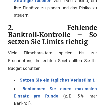
Strategie‑Tabellen
von 1Red Casino, um
Ihre Einsätze zu planen und das Risiko zu
steuern.
2. Fehlende
Bankroll‑Kontrolle – So
setzen Sie Limits richtig
Viele Filmcharaktere spielen bis zur
Erschöpfung. Im echten Spiel sollten Sie Ihr
Budget schützen.
Setzen Sie ein tägliches Verlustlimit.
Bestimmen Sie einen maximalen
Einsatz pro Runde
(z. B. 5 % Ihrer
Bankroll).