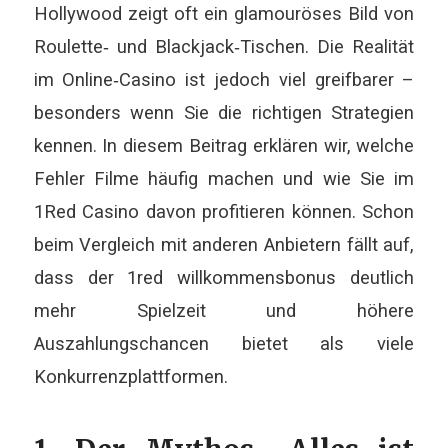
Hollywood zeigt oft ein glamouröses Bild von
Roulette‑ und Blackjack‑Tischen. Die Realität
im Online‑Casino ist jedoch viel greifbarer –
besonders wenn Sie die richtigen Strategien
kennen. In diesem Beitrag erklären wir, welche
Fehler Filme häufig machen und wie Sie im
1Red Casino davon profitieren können. Schon
beim Vergleich mit anderen Anbietern fällt auf,
dass der 1red willkommensbonus deutlich
mehr Spielzeit und höhere
Auszahlungschancen bietet als viele
Konkurrenzplattformen.