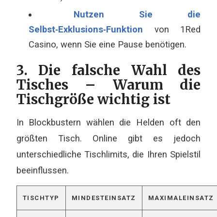
Nutzen Sie die
Selbst‑Exklusions‑Funktion
von 1Red
Casino, wenn Sie eine Pause benötigen.
3. Die falsche Wahl des
Tisches – Warum die
Tischgröße wichtig ist
In Blockbustern wählen die Helden oft den
größten Tisch. Online gibt es jedoch
unterschiedliche Tischlimits, die Ihren Spielstil
beeinflussen.
TISCHTYP
MINDESTEINSATZ
MAXIMALEINSATZ