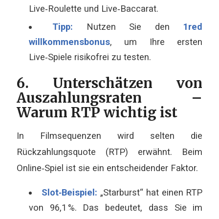
Live‑Roulette und Live‑Baccarat.
Tipp:
Nutzen Sie den
1red
willkommensbonus
, um Ihre ersten
Live‑Spiele risikofrei zu testen.
6. Unterschätzen von
Auszahlungsraten –
Warum RTP wichtig ist
In Filmsequenzen wird selten die
Rückzahlungsquote (RTP) erwähnt. Beim
Online‑Spiel ist sie ein entscheidender Faktor.
Slot‑Beispiel:
„Starburst“ hat einen RTP
von 96,1 %. Das bedeutet, dass Sie im