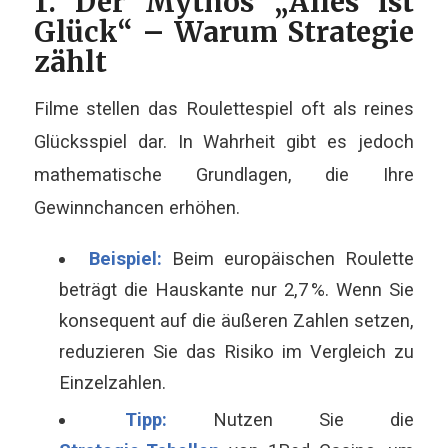
1. Der Mythos „Alles ist
Glück“ – Warum Strategie
zählt
Filme stellen das Roulettespiel oft als reines
Glücksspiel dar. In Wahrheit gibt es jedoch
mathematische Grundlagen, die Ihre
Gewinnchancen erhöhen.
Beispiel:
Beim europäischen Roulette
beträgt die Hauskante nur 2,7 %. Wenn Sie
konsequent auf die äußeren Zahlen setzen,
reduzieren Sie das Risiko im Vergleich zu
Einzelzahlen.
Tipp:
Nutzen Sie die