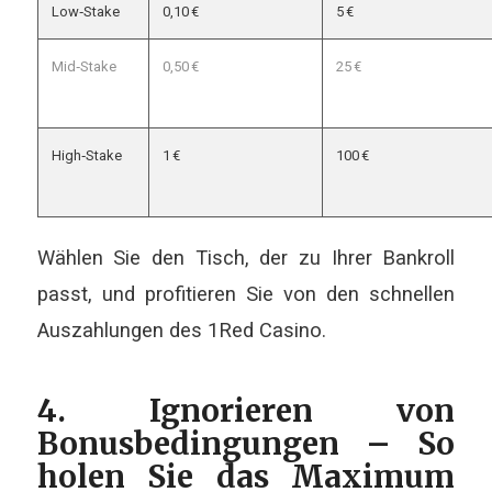
Low‑Stake
0,10 €
5 €
Mid‑Stake
0,50 €
25 €
High‑Stake
1 €
100 €
Wählen Sie den Tisch, der zu Ihrer Bankroll
passt, und profitieren Sie von den schnellen
Auszahlungen des 1Red Casino.
4. Ignorieren von
Bonusbedingungen – So
holen Sie das Maximum