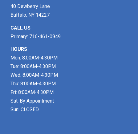
40 Dewberry Lane
Buffalo, NY 14227
CALL US
Primary:
716-461-0949
HOURS
Mon: 8:00AM-4:30PM
Tue: 8:00AM-4:30PM
Wed: 8:00AM-4:30PM
Thu: 8:00AM-4:30PM
Fri: 8:00AM-4:30PM
Sat: By Appointment
Sun: CLOSED