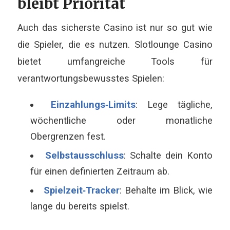
bleibt Priorität
Auch das sicherste Casino ist nur so gut wie
die Spieler, die es nutzen. Slotlounge Casino
bietet umfangreiche Tools für
verantwortungsbewusstes Spielen:
Einzahlungs‑Limits
: Lege tägliche,
wöchentliche oder monatliche
Obergrenzen fest.
Selbstausschluss
: Schalte dein Konto
für einen definierten Zeitraum ab.
Spielzeit‑Tracker
: Behalte im Blick, wie
lange du bereits spielst.