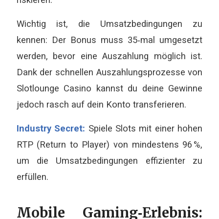
Wichtig ist, die Umsatzbedingungen zu
kennen: Der Bonus muss 35‑mal umgesetzt
werden, bevor eine Auszahlung möglich ist.
Dank der schnellen Auszahlungsprozesse von
Slotlounge Casino kannst du deine Gewinne
jedoch rasch auf dein Konto transferieren.
Industry Secret:
Spiele Slots mit einer hohen
RTP (Return to Player) von mindestens 96 %,
um die Umsatzbedingungen effizienter zu
erfüllen.
Mobile Gaming‑Erlebnis: