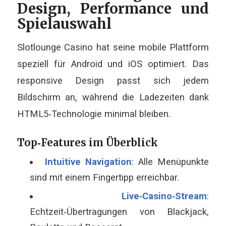
Design, Performance und
Spielauswahl
Slotlounge Casino hat seine mobile Plattform
speziell für Android und iOS optimiert. Das
responsive Design passt sich jedem
Bildschirm an, während die Ladezeiten dank
HTML5‑Technologie minimal bleiben.
Top‑Features im Überblick
Intuitive Navigation
: Alle Menüpunkte
sind mit einem Fingertipp erreichbar.
Live‑Casino‑Stream
:
Echtzeit‑Übertragungen von Blackjack,