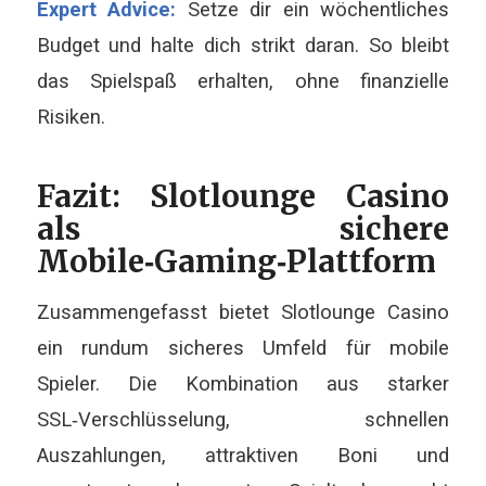
Expert Advice:
Setze dir ein wöchentliches
Budget und halte dich strikt daran. So bleibt
das Spielspaß erhalten, ohne finanzielle
Risiken.
Fazit: Slotlounge Casino
als sichere
Mobile‑Gaming‑Plattform
Zusammengefasst bietet Slotlounge Casino
ein rundum sicheres Umfeld für mobile
Spieler. Die Kombination aus starker
SSL‑Verschlüsselung, schnellen
Auszahlungen, attraktiven Boni und