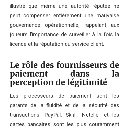
illustré que même une autorité réputée ne
peut compenser entièrement une mauvaise
gouvernance opérationnelle, rappelant aux
joueurs l’importance de surveiller à la fois la
licence et la réputation du service client.
Le rôle des fournisseurs de
paiement dans la
perception de légitimité
Les processeurs de paiement sont les
garants de la fluidité et de la sécurité des
transactions. PayPal, Skrill, Neteller et les
cartes bancaires sont les plus couramment