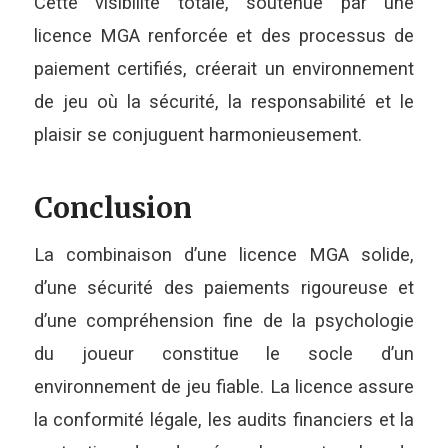
Cette visibilité totale, soutenue par une
licence MGA renforcée et des processus de
paiement certifiés, créerait un environnement
de jeu où la sécurité, la responsabilité et le
plaisir se conjuguent harmonieusement.
Conclusion
La combinaison d’une licence MGA solide,
d’une sécurité des paiements rigoureuse et
d’une compréhension fine de la psychologie
du joueur constitue le socle d’un
environnement de jeu fiable. La licence assure
la conformité légale, les audits financiers et la