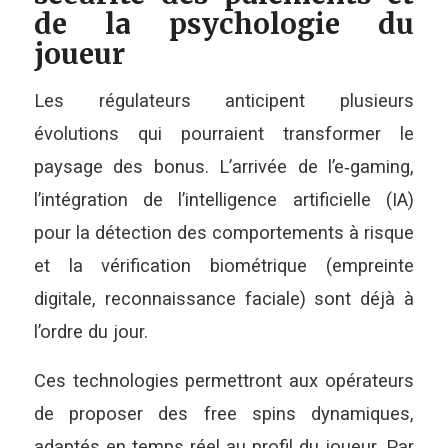
de la psychologie du
joueur
Les régulateurs anticipent plusieurs
évolutions qui pourraient transformer le
paysage des bonus. L’arrivée de l’e‑gaming,
l’intégration de l’intelligence artificielle (IA)
pour la détection des comportements à risque
et la vérification biométrique (empreinte
digitale, reconnaissance faciale) sont déjà à
l’ordre du jour.
Ces technologies permettront aux opérateurs
de proposer des free spins dynamiques,
adaptés en temps réel au profil du joueur. Par