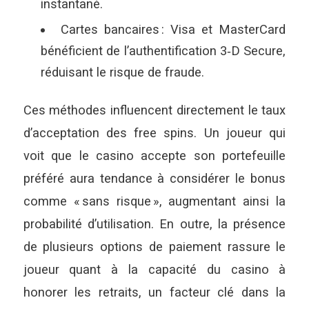
instantané.
Cartes bancaires : Visa et MasterCard
bénéficient de l’authentification 3‑D Secure,
réduisant le risque de fraude.
Ces méthodes influencent directement le taux
d’acceptation des free spins. Un joueur qui
voit que le casino accepte son portefeuille
préféré aura tendance à considérer le bonus
comme « sans risque », augmentant ainsi la
probabilité d’utilisation. En outre, la présence
de plusieurs options de paiement rassure le
joueur quant à la capacité du casino à
honorer les retraits, un facteur clé dans la