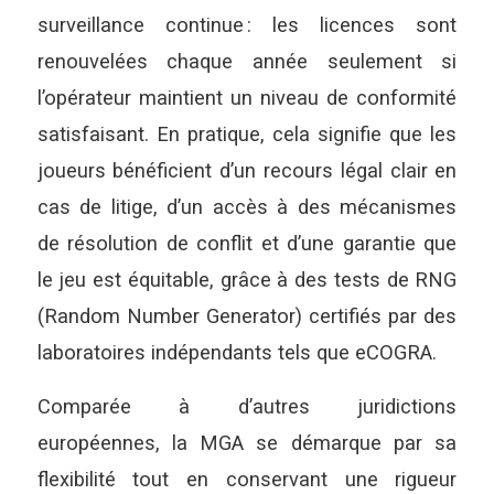
surveillance continue : les licences sont
renouvelées chaque année seulement si
l’opérateur maintient un niveau de conformité
satisfaisant. En pratique, cela signifie que les
joueurs bénéficient d’un recours légal clair en
cas de litige, d’un accès à des mécanismes
de résolution de conflit et d’une garantie que
le jeu est équitable, grâce à des tests de RNG
(Random Number Generator) certifiés par des
laboratoires indépendants tels que eCOGRA.
Comparée à d’autres juridictions
européennes, la MGA se démarque par sa
flexibilité tout en conservant une rigueur