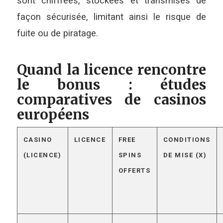
sont chiffrées, stockées et transmises de
façon sécurisée, limitant ainsi le risque de
fuite ou de piratage.
Quand la licence rencontre
le bonus : études
comparatives de casinos
européens
CASINO
LICENCE
FREE
CONDITIONS
(LICENCE)
SPINS
DE MISE (X)
OFFERTS