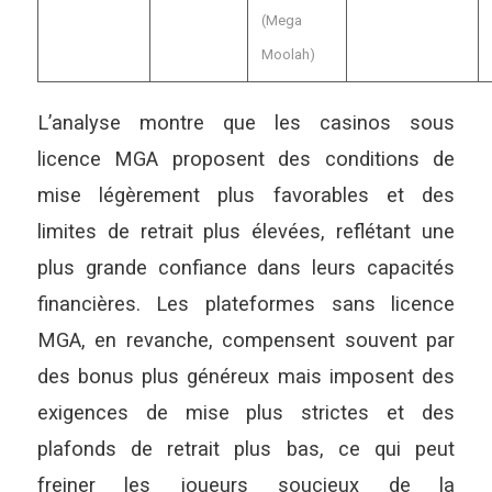
(Mega
Moolah)
L’analyse montre que les casinos sous
licence MGA proposent des conditions de
mise légèrement plus favorables et des
limites de retrait plus élevées, reflétant une
plus grande confiance dans leurs capacités
financières. Les plateformes sans licence
MGA, en revanche, compensent souvent par
des bonus plus généreux mais imposent des
exigences de mise plus strictes et des
plafonds de retrait plus bas, ce qui peut
freiner les joueurs soucieux de la