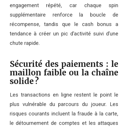
engagement répété, car chaque spin
supplémentaire renforce la boucle de
récompense, tandis que le cash bonus a
tendance à créer un pic d’activité suivi d’une
chute rapide.
Sécurité des paiements : le
maillon faible ou la chaîne
solide ?
Les transactions en ligne restent le point le
plus vulnérable du parcours du joueur. Les
risques courants incluent la fraude à la carte,
le détournement de comptes et les attaques