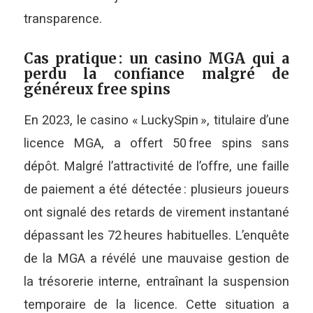
transparence.
Cas pratique : un casino MGA qui a
perdu la confiance malgré de
généreux free spins
En 2023, le casino « LuckySpin », titulaire d’une
licence MGA, a offert 50 free spins sans
dépôt. Malgré l’attractivité de l’offre, une faille
de paiement a été détectée : plusieurs joueurs
ont signalé des retards de virement instantané
dépassant les 72 heures habituelles. L’enquête
de la MGA a révélé une mauvaise gestion de
la trésorerie interne, entraînant la suspension
temporaire de la licence. Cette situation a