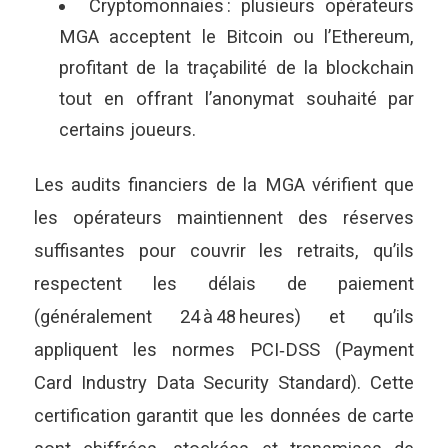
Cryptomonnaies : plusieurs opérateurs
MGA acceptent le Bitcoin ou l’Ethereum,
profitant de la traçabilité de la blockchain
tout en offrant l’anonymat souhaité par
certains joueurs.
Les audits financiers de la MGA vérifient que
les opérateurs maintiennent des réserves
suffisantes pour couvrir les retraits, qu’ils
respectent les délais de paiement
(généralement 24 à 48 heures) et qu’ils
appliquent les normes PCI‑DSS (Payment
Card Industry Data Security Standard). Cette
certification garantit que les données de carte