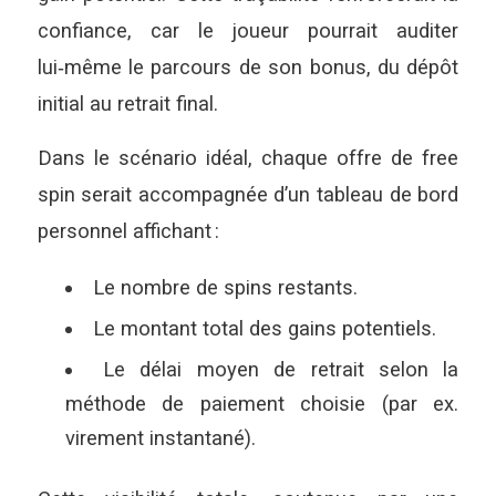
confiance, car le joueur pourrait auditer
lui‑même le parcours de son bonus, du dépôt
initial au retrait final.
Dans le scénario idéal, chaque offre de free
spin serait accompagnée d’un tableau de bord
personnel affichant :
Le nombre de spins restants.
Le montant total des gains potentiels.
Le délai moyen de retrait selon la
méthode de paiement choisie (par ex.
virement instantané).