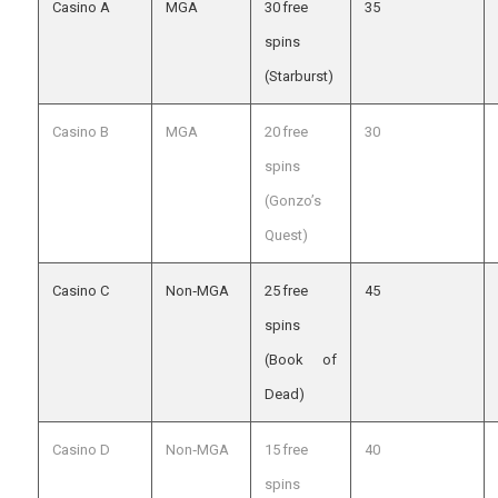
Casino A
MGA
30 free
35
spins
(Starburst)
Casino B
MGA
20 free
30
spins
(Gonzo’s
Quest)
Casino C
Non‑MGA
25 free
45
spins
(Book of
Dead)
Casino D
Non‑MGA
15 free
40
spins