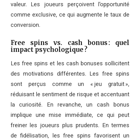
valeur. Les joueurs perçoivent l’opportunité
comme exclusive, ce qui augmente le taux de
conversion.
Free spins vs. cash bonus : quel
impact psychologique ?
Les free spins et les cash bonuses sollicitent
des motivations différentes. Les free spins
sont perçus comme un « jeu gratuit »,
réduisant le sentiment de risque et accentuant
la curiosité. En revanche, un cash bonus
implique une mise immédiate, ce qui peut
freiner les joueurs plus prudents. En termes
de fidélisation, les free spins favorisent un