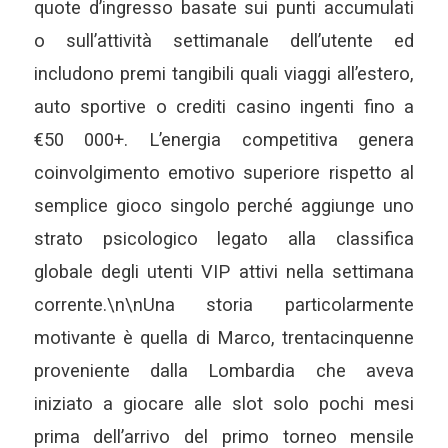
quote d’ingresso basate sui punti accumulati
o sull’attività settimanale dell’utente ed
includono premi tangibili quali viaggi all’estero,
auto sportive o crediti casino ingenti fino a
€50 000+. L’energia competitiva genera
coinvolgimento emotivo superiore rispetto al
semplice gioco singolo perché aggiunge uno
strato psicologico legato alla classifica
globale degli utenti VIP attivi nella settimana
corrente.\n\nUna storia particolarmente
motivante è quella di Marco, trentacinquenne
proveniente dalla Lombardia che aveva
iniziato a giocare alle slot solo pochi mesi
prima dell’arrivo del primo torneo mensile