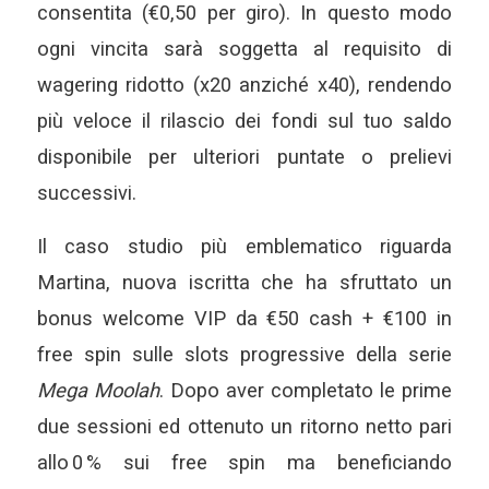
consentita (€0,50 per giro). In questo modo
ogni vincita sarà soggetta al requisito di
wagering ridotto (x20 anziché x40), rendendo
più veloce il rilascio dei fondi sul tuo saldo
disponibile per ulteriori puntate o prelievi
successivi.
Il caso studio più emblematico riguarda
Martina, nuova iscritta che ha sfruttato un
bonus welcome VIP da €50 cash + €100 in
free spin sulle slots progressive della serie
Mega Moolah
. Dopo aver completato le prime
due sessioni ed ottenuto un ritorno netto pari
allo 0 % sui free spin ma beneficiando