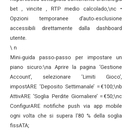
bet , vincite , RTP medio calcolado,\nc •
Opzioni temporanee d’auto‐esclusione
accessibili direttamente dalla dashboard
utente.
\ n
Mini‑guida passo‑passo per impostare un
piano sicuro:\na Aprire la pagina ‘Gestione
Account’, selezionare ‘Limiti Gioco’,
impostARE ‘Deposito Settimanale’ = €100;\nb
AttivARE ‘Soglia Perdite Giornaliere’ = €50;\nc
ConfigurARE notifiche push via app mobile
ogni volta che si supera l‘80 % della soglia
fissATA;