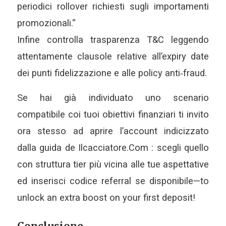
periodici rollover richiesti sugli importamenti
promozionali.“
Infine controlla trasparenza T&C leggendo
attentamente clausole relative all’expiry date
dei punti fidelizzazione e alle policy anti‑fraud.​
Se hai già individuato uno scenario
compatibile coi tuoi obiettivi finanziari ti invito
ora stesso ad aprire l’account indicizzato
dalla guida de Ilcacciatore.Com : scegli quello
con struttura tier più vicina alle tue aspettative
ed inserisci codice referral se disponibile—to
unlock an extra boost on your first deposit!