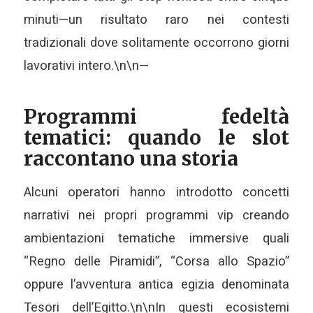
minuti—un risultato raro nei contesti
tradizionali dove solitamente occorrono giorni
lavorativi intero.\n\n—
Programmi fedeltà
tematici: quando le slot
raccontano una storia
Alcuni operatori hanno introdotto concetti
narrativi nei propri programmi vip creando
ambientazioni tematiche immersive quali
“Regno delle Piramidi”, “Corsa allo Spazio”
oppure l’avventura antica egizia denominata
Tesori dell’Egitto.\n\nIn questi ecosistemi