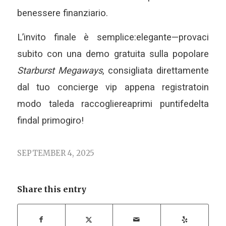
benessere finanziario.
L’invito finale è semplice:elegante—provaci
subito con una demo gratuita sulla popolare
Starburst Megaways
, consigliata direttamente
dal tuo concierge vip appena registratoin
modo taleda raccogliereaprimi puntifedelta
findal primogiro!
SEPTEMBER 4, 2025
Share this entry