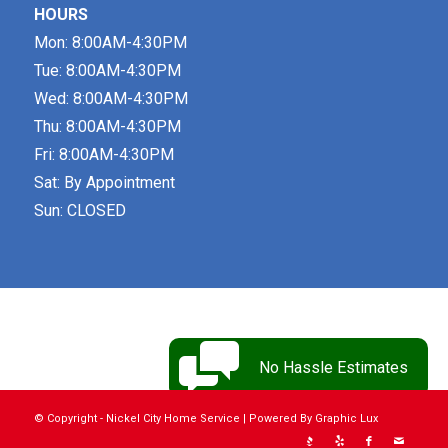
HOURS
Mon: 8:00AM-4:30PM
Tue: 8:00AM-4:30PM
Wed: 8:00AM-4:30PM
Thu: 8:00AM-4:30PM
Fri: 8:00AM-4:30PM
Sat: By Appointment
Sun: CLOSED
No Hassle Estimates
© Copyright - Nickel City Home Service |
Powered By Graphic Lux