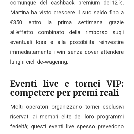
comunque del cashback premium del 12 %,
Martina ha visto crescere il suo saldo fino a
€350 entro la prima settimana grazie
all’effetto combinato della rimborso sugli
eventuali loss e alla possibilità reinvestire
immediatamente i win senza dover attendere
lunghi cicli de‑wagering.
Eventi live e tornei VIP:
competere per premi reali
Molti operatori organizzano tornei esclusivi
riservati ai membri elite dei loro programmi
fedeltà; questi eventi live spesso prevedono