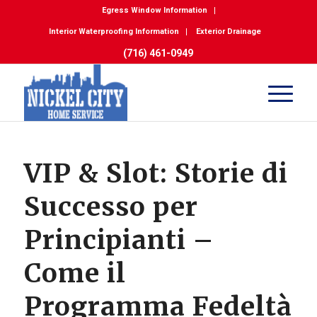
Egress Window Information
Interior Waterproofing Information
Exterior Drainage
(716) 461-0949
VIP & Slot: Storie di
Successo per
Principianti –
Come il
Programma Fedeltà