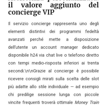
il valore aggiunto del
concierge VIP
Il servizio concierge rappresenta uno degli
elementi distintivi dei programmi fedeltà
avanzati perché mette a disposizione
dell’utente un account manager dedicato
disponibile h24 via chat live o telefono diretto
con tempi medio‑risposta inferiori ai trenta
secondi.\n\nGrazie al concierge è possibile
ricevere consigli mirati sulla scelta delle slot
più adatte allo stile individuale — ad esempio
chi predilige sessione lunga con piccole
vincite frequenti troverà ottimale
Money Train