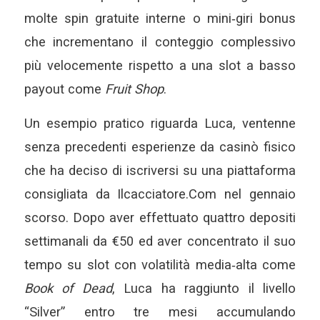
molte spin gratuite interne o mini‑giri bonus
che incrementano il conteggio complessivo
più velocemente rispetto a una slot a basso
payout come
Fruit Shop
.
Un esempio pratico riguarda Luca, ventenne
senza precedenti esperienze da casinò fisico
che ha deciso di iscriversi su una piattaforma
consigliata da Ilcacciatore.Com nel gennaio
scorso. Dopo aver effettuato quattro depositi
settimanali da €50 ed aver concentrato il suo
tempo su slot con volatilità media‑alta come
Book of Dead
, Luca ha raggiunto il livello
“Silver” entro tre mesi accumulando