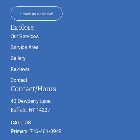
Leave us a review!
Explore
Our Services
Service Area
Gallery
Reviews
Contact
Contact/Hours
40 Dewberry Lane
Buffalo, NY 14227
CALL US
Primary:
716-461-0949