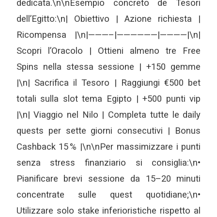
dedicata.\n\nEsempio concreto de Tesori
dell’Egitto:\n| Obiettivo | Azione richiesta |
Ricompensa |\n|———–|——————|————|\n|
Scopri l’Oracolo | Ottieni almeno tre Free
Spins nella stessa sessione | +150 gemme
|\n| Sacrifica il Tesoro | Raggiungi €500 bet
totali sulla slot tema Egipto | +500 punti vip
|\n| Viaggio nel Nilo | Completa tutte le daily
quests per sette giorni consecutivi | Bonus
Cashback 15 % |\n\nPer massimizzare i punti
senza stress finanziario si consiglia:\n•
Pianificare brevi sessione da 15–20 minuti
concentrate sulle quest quotidiane;\n•
Utilizzare solo stake inferioristiche rispetto al