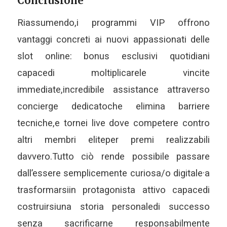
Conclusione
Riassumendo,i programmi VIP offrono
vantaggi concreti ai nuovi appassionati delle
slot online: bonus esclusivi quotidiani
capacedi moltiplicarele vincite
immediate,incredibile assistance attraverso
concierge dedicatoche elimina barriere
tecniche,e tornei live dove competere contro
altri membri eliteper premi realizzabili
davvero.Tutto ciò rende possibile passare
dall’essere semplicemente curiosa/o digitale·a
trasformarsiin protagonista attivo capacedi
costruirsiuna storia personaledi successo
senza sacrificarne responsabilmente