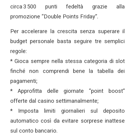
circa 3 500 punti fedeltà grazie alla
promozione “Double Points Friday”.
Per accelerare la crescita senza superare il
budget personale basta seguire tre semplici
regole:
* Gioca sempre nella stessa categoria di slot
finché non comprendi bene la tabella dei
pagamenti;
* Approfitta delle giornate “point boost”
offerte dal casino settimanalmente;
* Imposta limiti giornalieri sul deposito
automatico così da evitare sorprese inattese
sul conto bancario.