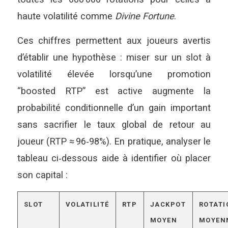
haute volatilité comme
Divine Fortune
.
Ces chiffres permettent aux joueurs avertis
d’établir une hypothèse : miser sur un slot à
volatilité élevée lorsqu’une promotion
“boosted RTP” est active augmente la
probabilité conditionnelle d’un gain important
sans sacrifier le taux global de retour au
joueur (RTP ≈ 96‑98%). En pratique, analyser le
tableau ci‑dessous aide à identifier où placer
son capital :
SLOT
VOLATILITÉ
RTP
JACKPOT
ROTATI
MOYEN
MOYEN