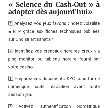
« Science du Cash‑Out » à
adopter dès aujourd’hui​»
1️⃣ Analysez vos jeux favoris ; notez volatilité
& RTP grâce aux fiches techniques publiées
sur Choisirlartisanat.Fr.
2️⃣ Identifiez vos créneaux horaires creux via
ping monitor ou tableau horaire fourni par
votre casino.
3️⃣ Préparez vos documents KYC sous forme
numérique haute résolution avant toute
session jeu.
4️⃣ Activez l’authentification biométrique