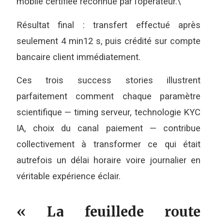
mobile certifiée reconnue par l’opérateur.\
Résultat final : transfert effectué après
seulement 4 min12 s, puis crédité sur compte
bancaire client immédiatement.
Ces trois success stories illustrent
parfaitement comment chaque paramètre
scientifique — timing serveur, technologie KYC
IA, choix du canal paiement — contribue
collectivement à transformer ce qui était
autrefois un délai horaire voire journalier en
véritable expérience éclair.
«​​​‍​​​‍​​ La feuille­de route