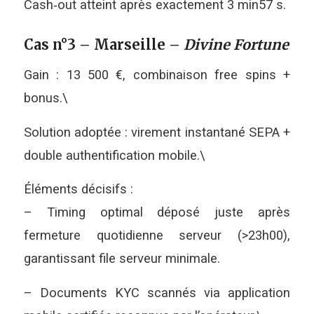
Cash‑out atteint après exactement 3 min57 s.
Cas n°3 – Marseille –
Divine Fortune
Gain : 13 500 €, combinaison free spins +
bonus.\
Solution adoptée : virement instantané SEPA +
double authentification mobile.\
Éléments décisifs :
– Timing optimal déposé juste après
fermeture quotidienne serveur (>23h00),
garantissant file serveur minimale.
– Documents KYC scannés via application