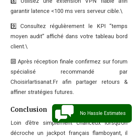
8️⃣ Utilisez une extension VPN fiable afin
garantir latence <100 ms vers serveur cible.\
9️⃣ Consultez régulièrement le KPI “temps
moyen audit” affiché dans votre tableau bord
client.\
🔟 Après réception finale confirmez sur forum
spécialisé recommandé par
Choisirlartisanat.Fr afin partager retours &
affiner stratégies futures.
Conclusion
No Hassle Estimates
Loin d’être simplement chanceux lorsqu’on
décroche un jackpot français flamboyant, il