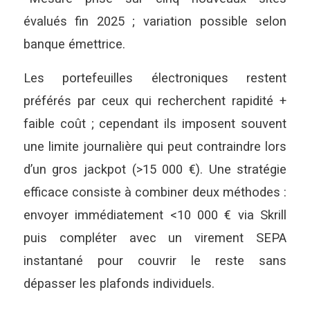
évalués fin 2025 ; variation possible selon
banque émettrice.
Les portefeuilles électroniques restent
préférés par ceux qui recherchent rapidité +
faible coût ; cependant ils imposent souvent
une limite journalière qui peut contraindre lors
d’un gros jackpot (>15 000 €). Une stratégie
efficace consiste à combiner deux méthodes :
envoyer immédiatement <10 000 € via Skrill
puis compléter avec un virement SEPA
instantané pour couvrir le reste sans
dépasser les plafonds individuels.