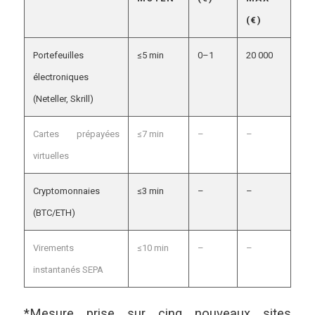
(€)
Portefeuilles
≤5 min
0–1
20 000
électroniques
(Neteller, Skrill)
Cartes prépayées
≤7 min
–
–
virtuelles
Cryptomonnaies
≤3 min
–
–
(BTC/ETH)
Virements
≤10 min
–
–
instantanés SEPA
*Mesure prise sur cinq nouveaux sites