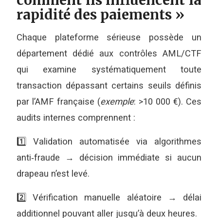
rapidité des paiements »
Chaque plateforme sérieuse possède un
département dédié aux contrôles AML/CTF
qui examine systématiquement toute
transaction dépassant certains seuils définis
par l’AMF française (
exemple
: >10 000 €). Ces
audits internes comprennent :
1️⃣ Validation automatisée via algorithmes
anti‑fraude → décision immédiate si aucun
drapeau n’est levé.
2️⃣ Vérification manuelle aléatoire → délai
additionnel pouvant aller jusqu’à deux heures.