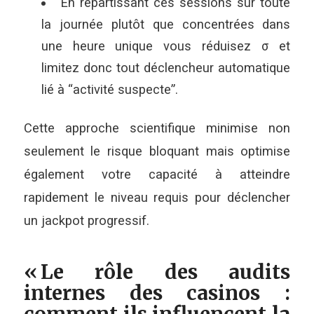
En répartissant ces sessions sur toute
la journée plutôt que concentrées dans
une heure unique vous réduisez σ et
limitez donc tout déclencheur automatique
lié à “activité suspecte”.
Cette approche scientifique minimise non
seulement le risque bloquant mais optimise
également votre capacité à atteindre
rapidement le niveau requis pour déclencher
un jackpot progressif.
« Le rôle des audits
internes des casinos :
comment ils influencent la