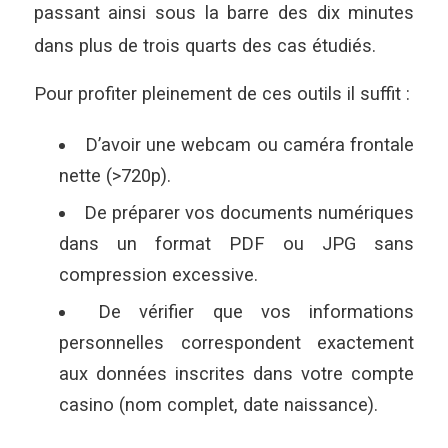
passant ainsi sous la barre des dix minutes
dans plus de trois quarts des cas étudiés.
Pour profiter pleinement de ces outils il suffit :
D’avoir une webcam ou caméra frontale
nette (>720p).
De préparer vos documents numériques
dans un format PDF ou JPG sans
compression excessive.
De vérifier que vos informations
personnelles correspondent exactement
aux données inscrites dans votre compte
casino (nom complet, date naissance).