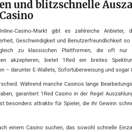
en und blitzschnelle Ausz
 Casino
line‑Casino‑Markt gibt es zahlreiche Anbieter,
erheit, Geschwindigkeit und Benutzerfreundlichkeit so
leich zu klassischen Plattformen, die oft nur 
gen akzeptieren, bietet 1Red ein breites Spekt
 – darunter E‑Wallets, Sofortüberweisung und sogar 
erschied: Während manche Casinos lange Bearbeitungs
aben, garantiert 1Red Casino in der Regel Auszahlun
st besonders attraktiv für Spieler, die ihr Gewinn sch
ach einem Casino suchen, das sowohl schnelle Einza