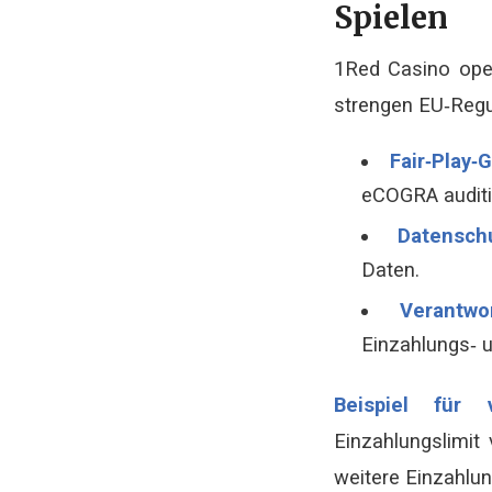
Spielen
1Red Casino oper
strengen EU‑Regu
Fair‑Play‑
eCOGRA auditi
Datensch
Daten.
Verantwo
Einzahlungs‑ 
Beispiel für v
Einzahlungslimit 
weitere Einzahlun