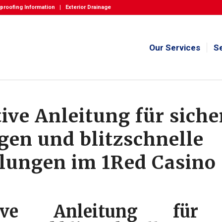
rproofing Information
Exterior Drainage
Our Services
S
ive Anleitung für siche
en und blitzschnelle
lungen im 1Red Casino
tive Anleitung für 