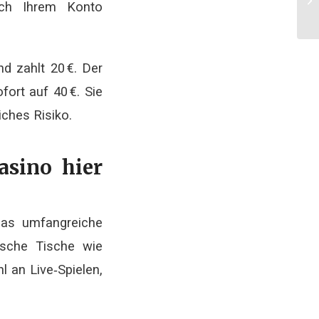
ch Ihrem Konto
onl
d zahlt 20 €. Der
ort auf 40 €. Sie
iches Risiko.
asino hier
das umfangreiche
ische Tische wie
l an Live‑Spielen,