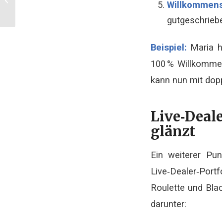
Willkommens
des mises tennis‑spécifiques pour...
gutgeschriebe
Beispiel:
Maria ha
100 % Willkommen
kann nun mit dopp
Live‑Deal
glänzt
Ein weiterer Pu
Live‑Dealer‑Por
Roulette und Blac
darunter: