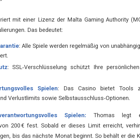
iert mit einer Lizenz der Malta Gaming Authority (MG
lierungen. Das bedeutet:
Garantie
: Alle Spiele werden regelmäßig von unabhängi
ert.
utz
: SSL‑Verschlüsselung schützt Ihre persönlichen
rtungsvolles Spielen
: Das Casino bietet Tools
und Verlustlimits sowie Selbstausschluss‑Optionen.
erantwortungsvolles Spielen:
Thomas legt ei
von 200 € fest. Sobald er dieses Limit erreicht, ver
gen, bis das nächste Monat beginnt. So behält er die K