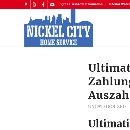
Egress Window Information
Interior Wate
Ultimat
Zahlung
Auszah
UNCATEGORIZED
Ultima