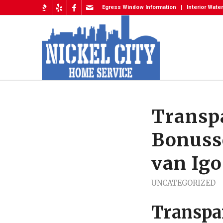
Egress Window Information
Interior Wate
Transp
Bonuss
van Igo
UNCATEGORIZED
Trans