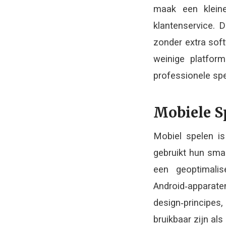
maak een kleine
klantenservice. D
zonder extra soft
weinige platform
professionele sp
Mobiele Sp
Mobiel spelen i
gebruikt hun smar
een geoptimalis
Android‑appara
design‑principes
bruikbaar zijn al