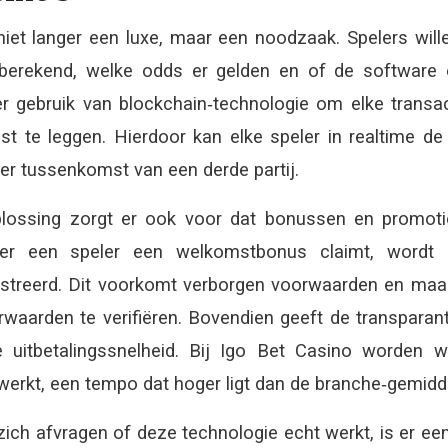
 niet langer een luxe, maar een noodzaak. Spelers wil
erekend, welke odds er gelden en of de software ee
r gebruik van blockchain‑technologie om elke transact
t te leggen. Hierdoor kan elke speler in realtime de
er tussenkomst van een derde partij.
lossing zorgt er ook voor dat bonussen en promoti
er een speler een welkomstbonus claimt, wordt 
istreerd. Dit voorkomt verborgen voorwaarden en maak
aarden te verifiëren. Bovendien geeft de transparan
 uitbetalingssnelheid. Bij Igo Bet Casino worden 
werkt, een tempo dat hoger ligt dan de branche‑gemidd
zich afvragen of deze technologie echt werkt, is er ee