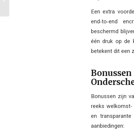
della licenza...
Een extra voorde
end‑to‑end encr
beschermd blijve
één druk op de k
betekent dit een 
Bonussen 
Ondersche
Bonussen zijn va
reeks welkomst- 
en transparante
aanbiedingen: