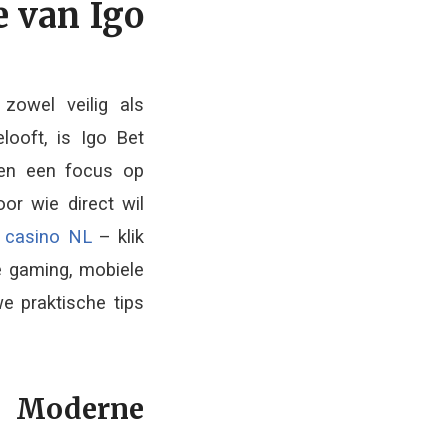
 van Igo
zowel veilig als
looft, is Igo Bet
t en een focus op
or wie direct wil
o casino NL
– klik
te gaming, mobiele
e praktische tips
n Moderne