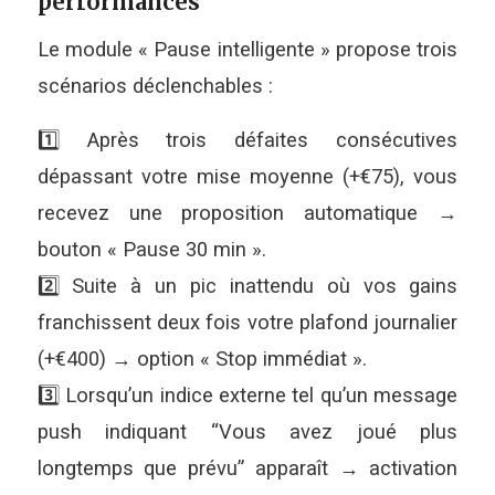
performances
Le module « Pause intelligente » propose trois
scénarios déclenchables :
1️⃣ Après trois défaites consécutives
dépassant votre mise moyenne (+€75), vous
recevez une proposition automatique →
bouton « Pause 30 min ».
2️⃣ Suite à un pic inattendu où vos gains
franchissent deux fois votre plafond journalier
(+€400) → option « Stop immédiat ».
3️⃣ Lorsqu’un indice externe tel qu’un message
push indiquant “Vous avez joué plus
longtemps que prévu” apparaît → activation