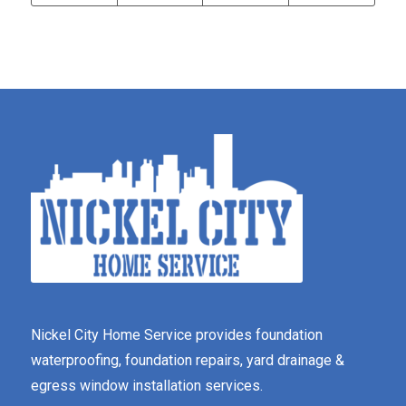
Nickel City Home Service provides foundation
waterproofing, foundation repairs, yard drainage &
egress window installation services.