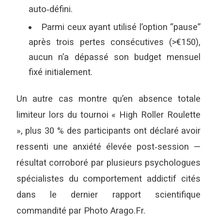
auto‑défini.
Parmi ceux ayant utilisé l’option “pause”
après trois pertes consécutives (>€150),
aucun n’a dépassé son budget mensuel
fixé initialement.
Un autre cas montre qu’en absence totale
limiteur lors du tournoi « High Roller Roulette
», plus 30 % des participants ont déclaré avoir
ressenti une anxiété élevée post‑session —
résultat corroboré par plusieurs psychologues
spécialistes du comportement addictif cités
dans le dernier rapport scientifique
commandité par Photo Arago.Fr.