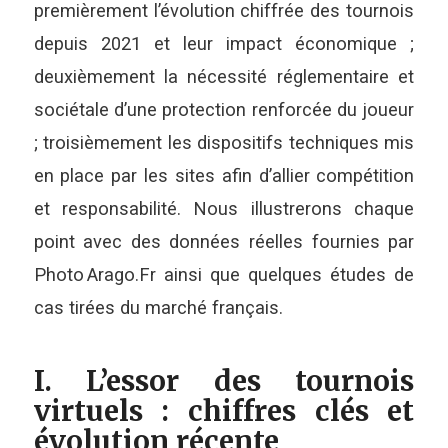
premièrement l’évolution chiffrée des tournois
depuis 2021 et leur impact économique ;
deuxièmement la nécessité réglementaire et
sociétale d’une protection renforcée du joueur
; troisièmement les dispositifs techniques mis
en place par les sites afin d’allier compétition
et responsabilité. Nous illustrerons chaque
point avec des données réelles fournies par
Photo Arago.Fr ainsi que quelques études de
cas tirées du marché français.
I. L’essor des tournois
virtuels : chiffres clés et
évolution récente