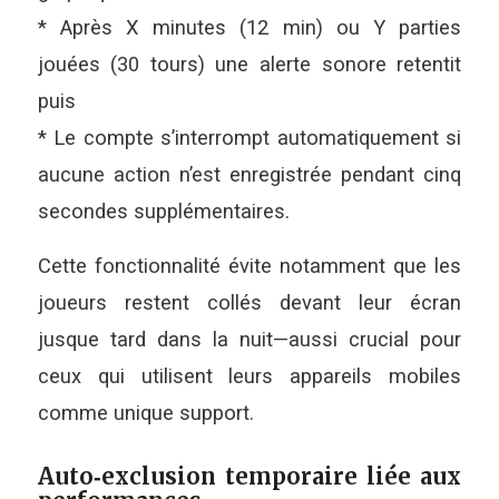
* Après X minutes (12 min) ou Y parties
jouées (30 tours) une alerte sonore retentit
puis
* Le compte s’interrompt automatiquement si
aucune action n’est enregistrée pendant cinq
secondes supplémentaires.
Cette fonctionnalité évite notamment que les
joueurs restent collés devant leur écran
jusque tard dans la nuit—aussi crucial pour
ceux qui utilisent leurs appareils mobiles
comme unique support.
Auto‑exclusion temporaire liée aux