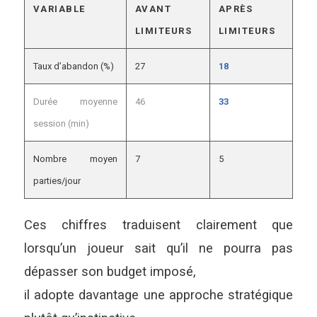
VARIABLE
AVANT
APRÈS
LIMITEURS
LIMITEURS
Taux d’abandon (%)
27
18
Durée moyenne
46
33
session (min)
Nombre moyen
7
5
parties/jour
Ces chiffres traduisent clairement que
lorsqu’un joueur sait qu’il ne pourra pas
dépasser son budget imposé,
il adopte davantage une approche stratégique