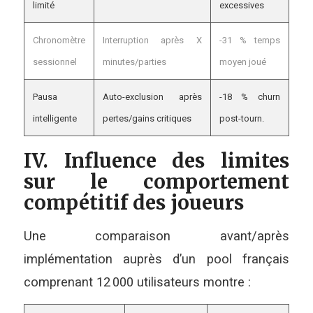
limité
excessives
Chronomètre
Interruption après X
-31 % temps
sessionnel
minutes/parties
moyen joué
Pausa
Auto-exclusion après
-18 % churn
intelligente
pertes/gains critiques
post-tourn.
IV. Influence des limites
sur le comportement
compétitif des joueurs
Une comparaison avant/après
implémentation auprès d’un pool français
comprenant 12 000 utilisateurs montre :