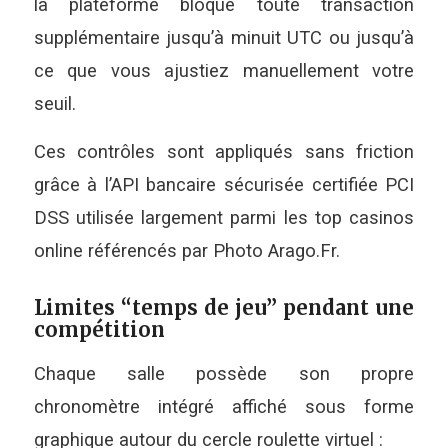
la plateforme bloque toute transaction
supplémentaire jusqu’à minuit UTC ou jusqu’à
ce que vous ajustiez manuellement votre
seuil.
Ces contrôles sont appliqués sans friction
grâce à l’API bancaire sécurisée certifiée PCI
DSS utilisée largement parmi les top casinos
online référencés par Photo Arago.Fr.
Limites “temps de jeu” pendant une
compétition
Chaque salle possède son propre
chronomètre intégré affiché sous forme
graphique autour du cercle roulette virtuel :