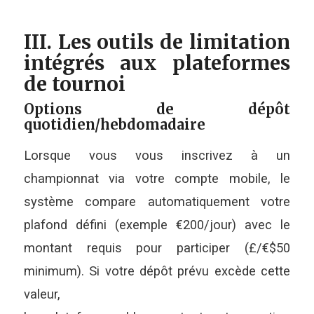
III. Les outils de limitation
intégrés aux plateformes
de tournoi
Options de dépôt
quotidien/hebdomadaire
Lorsque vous vous inscrivez à un
championnat via votre compte mobile, le
système compare automatiquement votre
plafond défini (exemple €200/jour) avec le
montant requis pour participer (£/€$50
minimum). Si votre dépôt prévu excède cette
valeur,