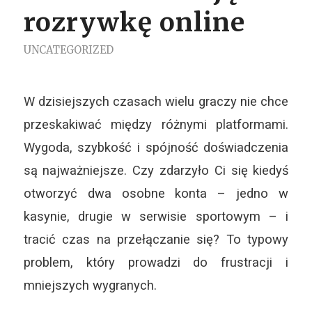
rozrywkę online
UNCATEGORIZED
W dzisiejszych czasach wielu graczy nie chce
przeskakiwać między różnymi platformami.
Wygoda, szybkość i spójność doświadczenia
są najważniejsze. Czy zdarzyło Ci się kiedyś
otworzyć dwa osobne konta – jedno w
kasynie, drugie w serwisie sportowym – i
tracić czas na przełączanie się? To typowy
problem, który prowadzi do frustracji i
mniejszych wygranych.