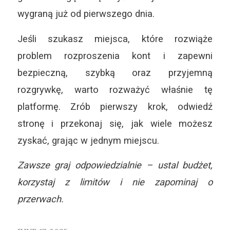
wygraną już od pierwszego dnia.
Jeśli szukasz miejsca, które rozwiąże
problem rozproszenia kont i zapewni
bezpieczną, szybką oraz przyjemną
rozgrywkę, warto rozważyć właśnie tę
platformę. Zrób pierwszy krok, odwiedź
stronę i przekonaj się, jak wiele możesz
zyskać, grając w jednym miejscu.
Zawsze graj odpowiedzialnie – ustal budżet,
korzystaj z limitów i nie zapominaj o
przerwach.