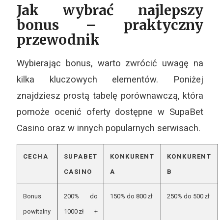
Jak wybrać najlepszy
bonus – praktyczny
przewodnik
Wybierając bonus, warto zwrócić uwagę na
kilka kluczowych elementów. Poniżej
znajdziesz prostą tabelę porównawczą, która
pomoże ocenić oferty dostępne w SupaBet
Casino oraz w innych popularnych serwisach.
CECHA
SUPABET
KONKURENT
KONKURENT
CASINO
A
B
Bonus
200% do
150% do 800 zł
250% do 500 zł
powitalny
1000 zł +