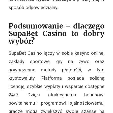
sposób odpowiedzialny.
Podsumowanie – dlaczego
SupaBet Casino to dobry
wybór?
SupaBet Casino łączy w sobie kasyno online,
zakłady sportowe, gry na żywo oraz
nowoczesne metody płatności, w tym
kryptowaluty. Platforma posiada solidną
licencję, szybkie wypłaty i wsparcie dostępne
24/7. Dzięki atrakcyjnemu bonusowi
powitalnemu i programowi lojalnościowemu,
gracze mogą zwiększyć swoje szanse na