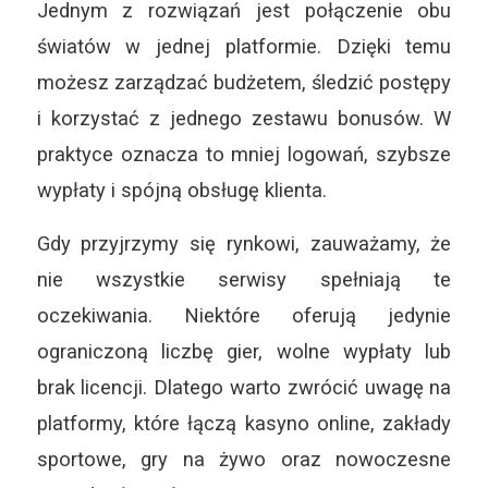
Jednym z rozwiązań jest połączenie obu
światów w jednej platformie. Dzięki temu
możesz zarządzać budżetem, śledzić postępy
i korzystać z jednego zestawu bonusów. W
praktyce oznacza to mniej logowań, szybsze
wypłaty i spójną obsługę klienta.
Gdy przyjrzymy się rynkowi, zauważamy, że
nie wszystkie serwisy spełniają te
oczekiwania. Niektóre oferują jedynie
ograniczoną liczbę gier, wolne wypłaty lub
brak licencji. Dlatego warto zwrócić uwagę na
platformy, które łączą kasyno online, zakłady
sportowe, gry na żywo oraz nowoczesne