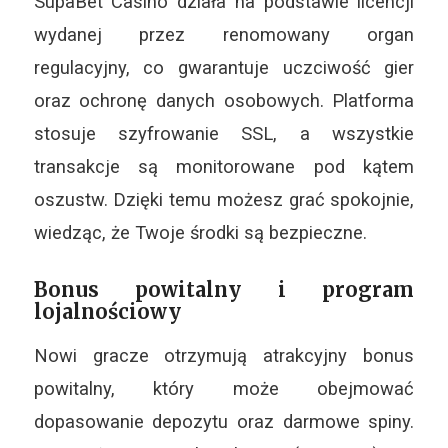
SupaBet Casino działa na podstawie licencji
wydanej przez renomowany organ
regulacyjny, co gwarantuje uczciwość gier
oraz ochronę danych osobowych. Platforma
stosuje szyfrowanie SSL, a wszystkie
transakcje są monitorowane pod kątem
oszustw. Dzięki temu możesz grać spokojnie,
wiedząc, że Twoje środki są bezpieczne.
Bonus powitalny i program
lojalnościowy
Nowi gracze otrzymują atrakcyjny bonus
powitalny, który może obejmować
dopasowanie depozytu oraz darmowe spiny.