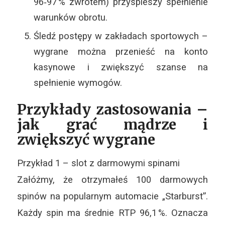
96‑97 % zwrotem) przyspieszy spełnienie
warunków obrotu.
Śledź postępy w zakładach sportowych –
wygrane można przenieść na konto
kasynowe i zwiększyć szanse na
spełnienie wymogów.
Przykłady zastosowania –
jak grać mądrze i
zwiększyć wygrane
Przykład 1 – slot z darmowymi spinami
Załóżmy, że otrzymałeś 100 darmowych
spinów na popularnym automacie „Starburst”.
Każdy spin ma średnie RTP 96,1 %. Oznacza