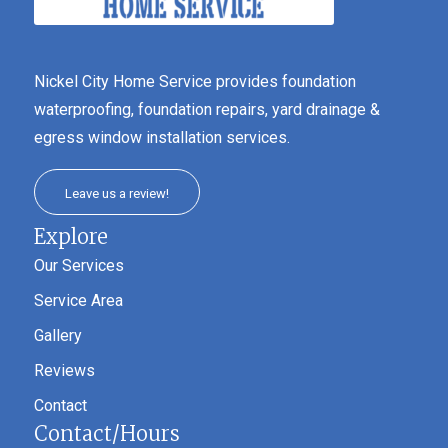
Nickel City Home Service provides foundation
waterproofing, foundation repairs, yard drainage &
egress window installation services.
Leave us a review!
Explore
Our Services
Service Area
Gallery
Reviews
Contact
Contact/Hours