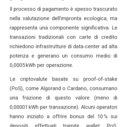
Il processo di pagamento è spesso trascurato
nella valutazione dell’impronta ecologica, ma
rappresenta una componente significativa. Le
transazioni tradizionali con carte di credito
richiedono infrastrutture di data‑center ad alta
potenza e generano un consumo medio di
0,0005 kWh per operazione.
Le criptovalute basate su proof‑of‑stake
(PoS), come Algorand o Cardano, consumano
una frazione di questo valore (meno di
0,00001 kWh per transazione). Alcuni operatori
hanno iniziato a offrire bonus del 10 % sui
depositi effettuati tramite wallet PoS,