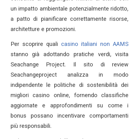
un impatto ambientale potenzialmente ridotto,
a patto di pianificare correttamente risorse,
architetture e promozioni.
Per scoprire quali
casino italiani non AAMS
stanno già adottando pratiche verdi, visita
Seachange Project. Il sito di review
Seachangeproject analizza in modo
indipendente le politiche di sostenibilità dei
migliori casino online, fornendo classifiche
aggiornate e approfondimenti su come i
bonus possano incentivare comportamenti
più responsabili.