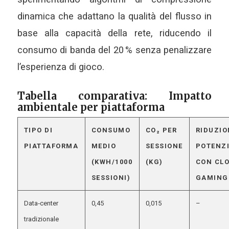
dinamica che adattano la qualità del flusso in
base alla capacità della rete, riducendo il
consumo di banda del 20 % senza penalizzare
l’esperienza di gioco.
Tabella comparativa: Impatto
ambientale per piattaforma
TIPO DI
CONSUMO
CO₂ PER
RIDUZIO
PIATTAFORMA
MEDIO
SESSIONE
POTENZ
(KWH/1000
(KG)
CON CL
SESSIONI)
GAMING
Data‑center
0,45
0,015
–
tradizionale