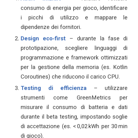
consumo di energia per gioco, identificare
i picchi di utilizzo e mappare le
dipendenze dei fornitori.
Design eco‑first
– durante la fase di
prototipazione, scegliere linguaggi di
programmazione e framework ottimizzati
per la gestione della memoria (es. Kotlin
Coroutines) che riducono il carico CPU.
Testing di efficienza
– utilizzare
strumenti come GreenMetrics per
misurare il consumo di batteria e dati
durante il beta testing, impostando soglie
di accettazione (es. < 0,02 kWh per 30 min
di gioco).