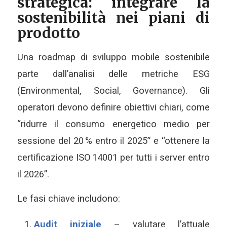
strategica: integrare la
sostenibilità nei piani di
prodotto
Una roadmap di sviluppo mobile sostenibile
parte dall’analisi delle metriche ESG
(Environmental, Social, Governance). Gli
operatori devono definire obiettivi chiari, come
“ridurre il consumo energetico medio per
sessione del 20 % entro il 2025” e “ottenere la
certificazione ISO 14001 per tutti i server entro
il 2026”.
Le fasi chiave includono:
Audit iniziale
– valutare l’attuale