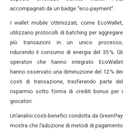
accompagnati da un badge “eco‑payment”.
I wallet mobile ottimizzati, come EcoWallet,
utilizzano protocolli di batching per aggregare
più transazioni in un unico processo,
riducendo il consumo di energia del 35 %. Gli
operatori che hanno integrato EcoWallet
hanno osservato una diminuzione del 12 % dei
costi di transazione, trasferendo parte del
risparmio sotto forma di crediti bonus per i
giocatori.
Un’analisi costi‑benefici condotta da GreenPay
mostra che l’adozione di metodi di pagamento