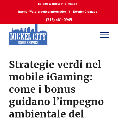
Egress Window Information
Interior Waterproofing Information
Exterior Drainage
(716) 461-0949
Strategie verdi nel
mobile iGaming:
come i bonus
guidano l’impegno
ambientale del