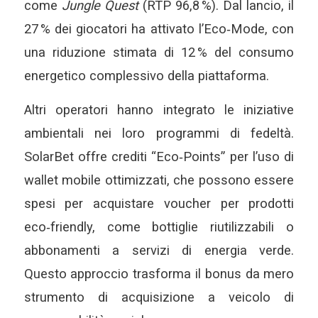
come
Jungle Quest
(RTP 96,8 %). Dal lancio, il
27 % dei giocatori ha attivato l’Eco‑Mode, con
una riduzione stimata di 12 % del consumo
energetico complessivo della piattaforma.
Altri operatori hanno integrato le iniziative
ambientali nei loro programmi di fedeltà.
SolarBet offre crediti “Eco‑Points” per l’uso di
wallet mobile ottimizzati, che possono essere
spesi per acquistare voucher per prodotti
eco‑friendly, come bottiglie riutilizzabili o
abbonamenti a servizi di energia verde.
Questo approccio trasforma il bonus da mero
strumento di acquisizione a veicolo di