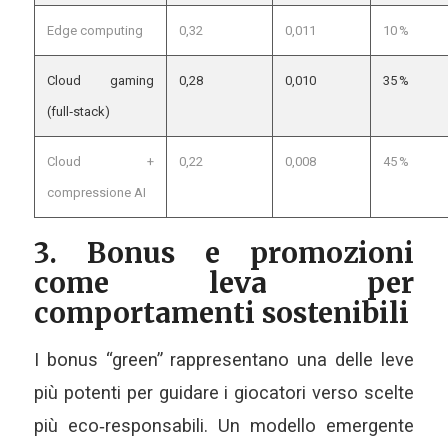
Edge computing
0,32
0,011
10 %
Cloud gaming
0,28
0,010
35 %
(full‑stack)
Cloud +
0,22
0,008
45 %
compressione AI
3. Bonus e promozioni
come leva per
comportamenti sostenibili
I bonus “green” rappresentano una delle leve
più potenti per guidare i giocatori verso scelte
più eco‑responsabili. Un modello emergente