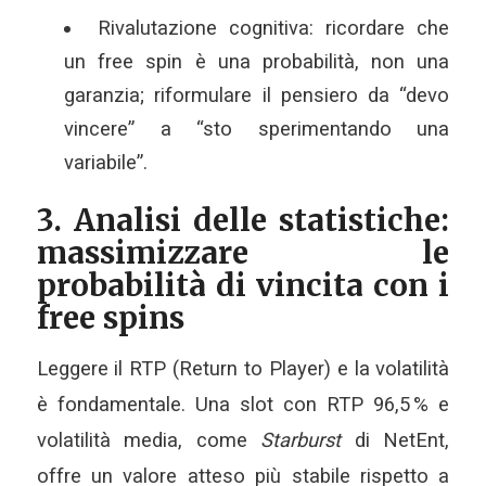
Rivalutazione cognitiva: ricordare che
un free spin è una probabilità, non una
garanzia; riformulare il pensiero da “devo
vincere” a “sto sperimentando una
variabile”.
3. Analisi delle statistiche:
massimizzare le
probabilità di vincita con i
free spins
Leggere il RTP (Return to Player) e la volatilità
è fondamentale. Una slot con RTP 96,5 % e
volatilità media, come
Starburst
di NetEnt,
offre un valore atteso più stabile rispetto a