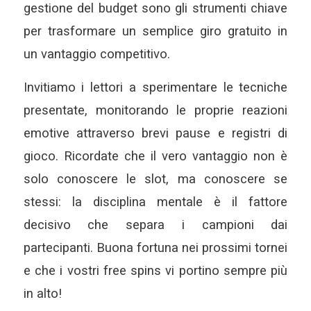
gestione del budget sono gli strumenti chiave
per trasformare un semplice giro gratuito in
un vantaggio competitivo.
Invitiamo i lettori a sperimentare le tecniche
presentate, monitorando le proprie reazioni
emotive attraverso brevi pause e registri di
gioco. Ricordate che il vero vantaggio non è
solo conoscere le slot, ma conoscere se
stessi: la disciplina mentale è il fattore
decisivo che separa i campioni dai
partecipanti. Buona fortuna nei prossimi tornei
e che i vostri free spins vi portino sempre più
in alto!