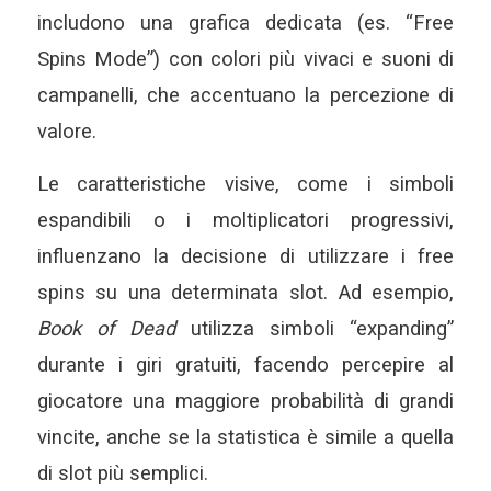
includono una grafica dedicata (es. “Free
Spins Mode”) con colori più vivaci e suoni di
campanelli, che accentuano la percezione di
valore.
Le caratteristiche visive, come i simboli
espandibili o i moltiplicatori progressivi,
influenzano la decisione di utilizzare i free
spins su una determinata slot. Ad esempio,
Book of Dead
utilizza simboli “expanding”
durante i giri gratuiti, facendo percepire al
giocatore una maggiore probabilità di grandi
vincite, anche se la statistica è simile a quella
di slot più semplici.