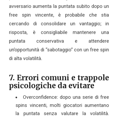
avversario aumenta la puntata subito dopo un
free spin vincente, è probabile che stia
cercando di consolidare un vantaggio; in
risposta, è consigliabile mantenere una
puntata conservativa e attendere
un’opportunità di “sabotaggio” con un free spin
di alta volatilità.
7. Errori comuni e trappole
psicologiche da evitare
Overconfidence: dopo una serie di free
spins vincenti, molti giocatori aumentano
la puntata senza valutare la volatilità.