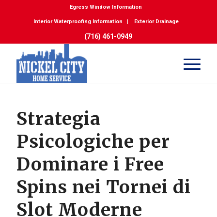
Egress Window Information
Interior Waterproofing Information
Exterior Drainage
(716) 461-0949
Strategia
Psicologiche per
Dominare i Free
Spins nei Tornei di
Slot Moderne