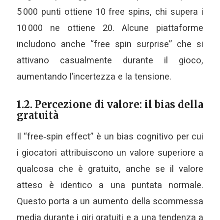
5 000 punti ottiene 10 free spins, chi supera i
10 000 ne ottiene 20. Alcune piattaforme
includono anche “free spin surprise” che si
attivano casualmente durante il gioco,
aumentando l’incertezza e la tensione.
1.2. Percezione di valore: il bias della
gratuità
Il “free‑spin effect” è un bias cognitivo per cui
i giocatori attribuiscono un valore superiore a
qualcosa che è gratuito, anche se il valore
atteso è identico a una puntata normale.
Questo porta a un aumento della scommessa
media durante i giri gratuiti e a una tendenza a