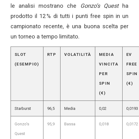
le analisi mostrano che
Gonzo’s Quest
ha
prodotto il 12 % di tutti i punti free spin in un
campionato recente, è una buona scelta per
un torneo a tempo limitato.
SLOT
RTP
VOLATILITÀ
MEDIA
EV
(ESEMPIO)
VINCITA
FREE
PER
SPIN
SPIN
(€)
(€)
Starburst
96,5
Media
0,02
0,0193
Gonzo’s
95,9
Bassa
0,018
0,0172
Quest