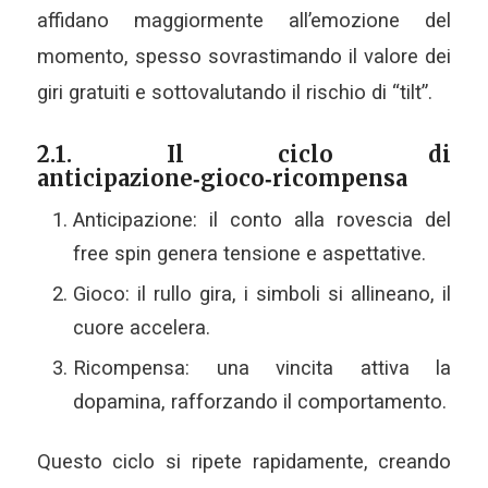
affidano maggiormente all’emozione del
momento, spesso sovrastimando il valore dei
giri gratuiti e sottovalutando il rischio di “tilt”.
2.1. Il ciclo di
anticipazione‑gioco‑ricompensa
Anticipazione: il conto alla rovescia del
free spin genera tensione e aspettative.
Gioco: il rullo gira, i simboli si allineano, il
cuore accelera.
Ricompensa: una vincita attiva la
dopamina, rafforzando il comportamento.
Questo ciclo si ripete rapidamente, creando