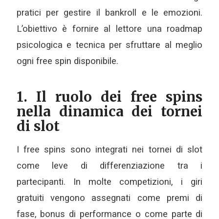
pratici per gestire il bankroll e le emozioni.
L’obiettivo è fornire al lettore una roadmap
psicologica e tecnica per sfruttare al meglio
ogni free spin disponibile.
1. Il ruolo dei free spins
nella dinamica dei tornei
di slot
I free spins sono integrati nei tornei di slot
come leve di differenziazione tra i
partecipanti. In molte competizioni, i giri
gratuiti vengono assegnati come premi di
fase, bonus di performance o come parte di