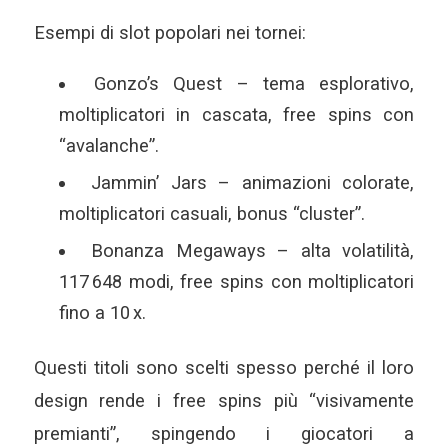
Esempi di slot popolari nei tornei:
Gonzo’s Quest – tema esplorativo,
moltiplicatori in cascata, free spins con
“avalanche”.
Jammin’ Jars – animazioni colorate,
moltiplicatori casuali, bonus “cluster”.
Bonanza Megaways – alta volatilità,
117 648 modi, free spins con moltiplicatori
fino a 10 x.
Questi titoli sono scelti spesso perché il loro
design rende i free spins più “visivamente
premianti”, spingendo i giocatori a