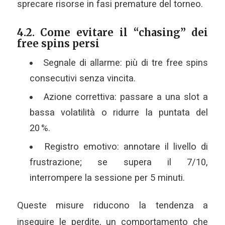
sprecare risorse in fasi premature del torneo.
4.2. Come evitare il “chasing” dei
free spins persi
Segnale di allarme: più di tre free spins
consecutivi senza vincita.
Azione correttiva: passare a una slot a
bassa volatilità o ridurre la puntata del
20 %.
Registro emotivo: annotare il livello di
frustrazione; se supera il 7/10,
interrompere la sessione per 5 minuti.
Queste misure riducono la tendenza a
inseguire le perdite, un comportamento che