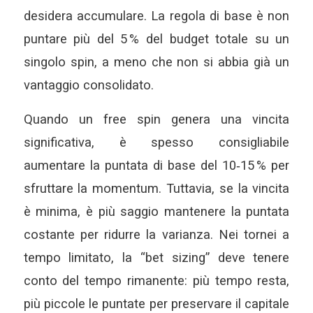
desidera accumulare. La regola di base è non
puntare più del 5 % del budget totale su un
singolo spin, a meno che non si abbia già un
vantaggio consolidato.
Quando un free spin genera una vincita
significativa, è spesso consigliabile
aumentare la puntata di base del 10‑15 % per
sfruttare la momentum. Tuttavia, se la vincita
è minima, è più saggio mantenere la puntata
costante per ridurre la varianza. Nei tornei a
tempo limitato, la “bet sizing” deve tenere
conto del tempo rimanente: più tempo resta,
più piccole le puntate per preservare il capitale