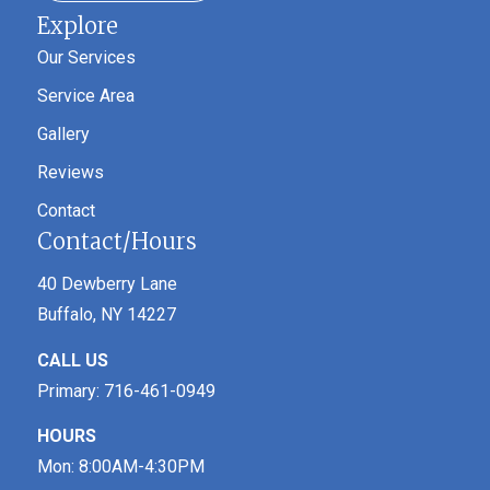
Explore
Our Services
Service Area
Gallery
Reviews
Contact
Contact/Hours
40 Dewberry Lane
Buffalo, NY 14227
CALL US
Primary:
716-461-0949
HOURS
Mon: 8:00AM-4:30PM