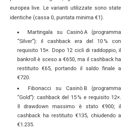
europea live. Le varianti utilizzate sono state
identiche (cassa 0, puntata minima €1).
Martingala su Casinò A (programma
“Silver”): il cashback era del 10 % con
requisito 15×. Dopo 12 cicli di raddoppio, il
bankroll è sceso a €650, ma il cashback ha
restituito €65, portando il saldo finale a
€720.
Fibonacci su Casinò B (programma
“Gold”): cashback del 15 % e requisito 12×.
Il drawdown massimo è stato €900; il
cashback ha restituito €135, chiudendo a
€1.235.