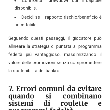
Confronta il drawdown con il capitale
disponibile.
Decidi se il rapporto rischio/beneficio è
accettabile.
Seguendo questi passaggi, il giocatore può
allineare la strategia di puntata al programma
fedeltà più vantaggioso, massimizzando il
valore delle promozioni senza compromettere
la sostenibilità del bankroll.
7. Errori comuni da evitare
quando si combinano
sistemi di roulette e