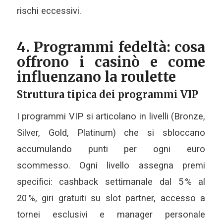
rischi eccessivi.
4. Programmi fedeltà: cosa
offrono i casinò e come
influenzano la roulette
Struttura tipica dei programmi VIP
I programmi VIP si articolano in livelli (Bronze,
Silver, Gold, Platinum) che si sbloccano
accumulando punti per ogni euro
scommesso. Ogni livello assegna premi
specifici: cashback settimanale dal 5 % al
20 %, giri gratuiti su slot partner, accesso a
tornei esclusivi e manager personale