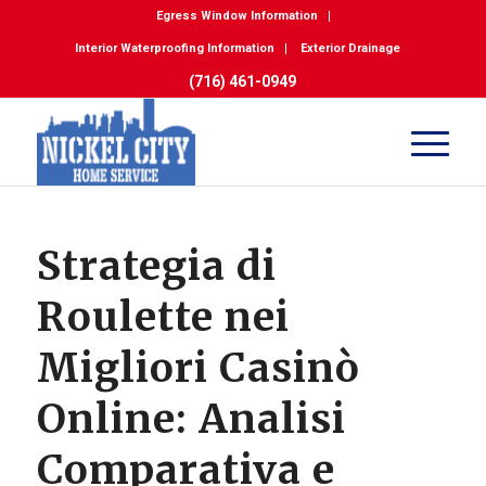
Egress Window Information
Interior Waterproofing Information
Exterior Drainage
(716) 461-0949
Strategia di
Roulette nei
Migliori Casinò
Online: Analisi
Comparativa e