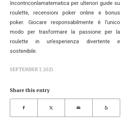
Incontriconlamatematica per ulteriori guide su
roulette, recensioni poker online e bonus
poker. Giocare responsabilmente è l’unico
modo per trasformare la passione per la
roulette in un’esperienza divertente e
sostenibile.
SEPTEMBER 7, 2025
Share this entry