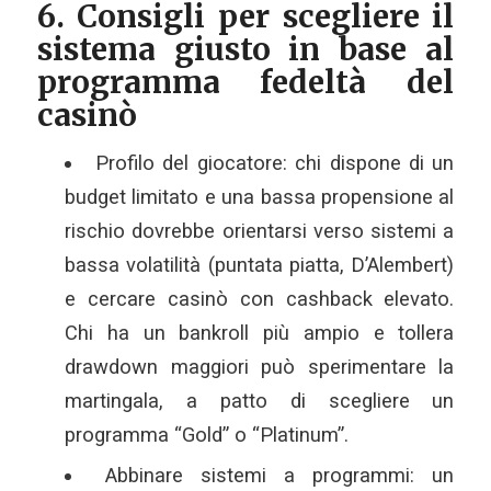
6. Consigli per scegliere il
sistema giusto in base al
programma fedeltà del
casinò
Profilo del giocatore: chi dispone di un
budget limitato e una bassa propensione al
rischio dovrebbe orientarsi verso sistemi a
bassa volatilità (puntata piatta, D’Alembert)
e cercare casinò con cashback elevato.
Chi ha un bankroll più ampio e tollera
drawdown maggiori può sperimentare la
martingala, a patto di scegliere un
programma “Gold” o “Platinum”.
Abbinare sistemi a programmi: un