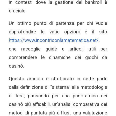
in contesti dove la gestione del bankroll è
cruciale.
Un ottimo punto di partenza per chi vuole
approfondire le varie opzioni è il sito
https://www.incontriconlamatematica.net/
,
che raccoglie guide e articoli utili per
comprendere le dinamiche dei giochi da
casinò.
Questo articolo è strutturato in sette parti:
dalla definizione di “sistema” alle metodologie
di test, passando per una panoramica dei
casinò più affidabili, un’analisi comparativa dei
metodi di puntata più diffusi, una valutazione