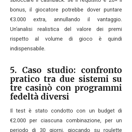
bonus, il giocatore potrebbe dover puntare
€3.000 extra, annullando il vantaggio.
Un’analisi realistica del valore dei premi
rispetto al volume di gioco è quindi
indispensabile.
5. Caso studio: confronto
pratico tra due sistemi su
tre casinò con programmi
fedeltà diversi
Il test è stato condotto con un budget di
€2.000 per ciascuna combinazione, per un
periodo di 30 giorni, giocando su roulette