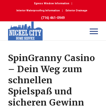
Egress Window Information
Interior Waterproofing Information
Exterior Drainage
(716) 461-0949
SpinGranny Casino
– Dein Weg zum
schnellen
Spielspaß und
sicheren Gewinn