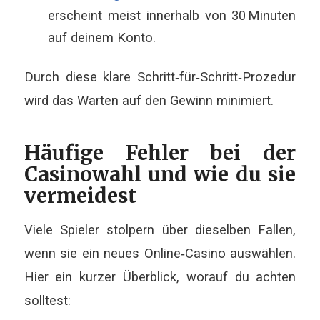
erscheint meist innerhalb von 30 Minuten
auf deinem Konto.
Durch diese klare Schritt‑für‑Schritt‑Prozedur
wird das Warten auf den Gewinn minimiert.
Häufige Fehler bei der
Casinowahl und wie du sie
vermeidest
Viele Spieler stolpern über dieselben Fallen,
wenn sie ein neues Online‑Casino auswählen.
Hier ein kurzer Überblick, worauf du achten
solltest: