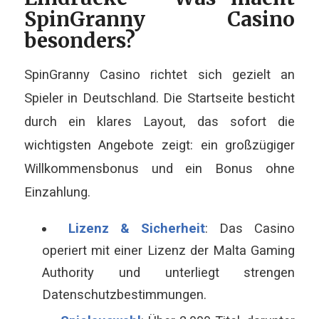
SpinGranny Casino
besonders?
SpinGranny Casino richtet sich gezielt an
Spieler in Deutschland. Die Startseite besticht
durch ein klares Layout, das sofort die
wichtigsten Angebote zeigt: ein großzügiger
Willkommensbonus und ein Bonus ohne
Einzahlung.
Lizenz & Sicherheit
: Das Casino
operiert mit einer Lizenz der Malta Gaming
Authority und unterliegt strengen
Datenschutzbestimmungen.