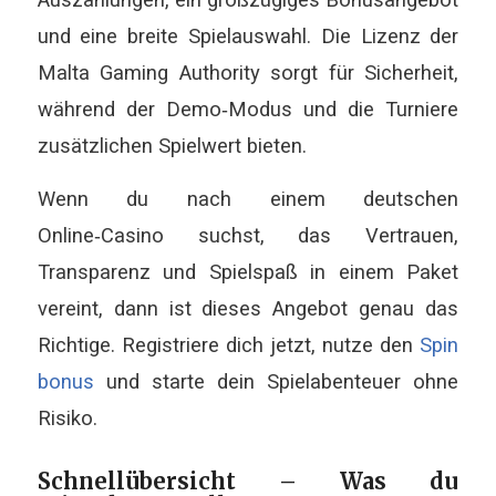
und eine breite Spielauswahl. Die Lizenz der
Malta Gaming Authority sorgt für Sicherheit,
während der Demo‑Modus und die Turniere
zusätzlichen Spielwert bieten.
Wenn du nach einem deutschen
Online‑Casino suchst, das Vertrauen,
Transparenz und Spielspaß in einem Paket
vereint, dann ist dieses Angebot genau das
Richtige. Registriere dich jetzt, nutze den
Spin
bonus
und starte dein Spielabenteuer ohne
Risiko.
Schnellübersicht – Was du