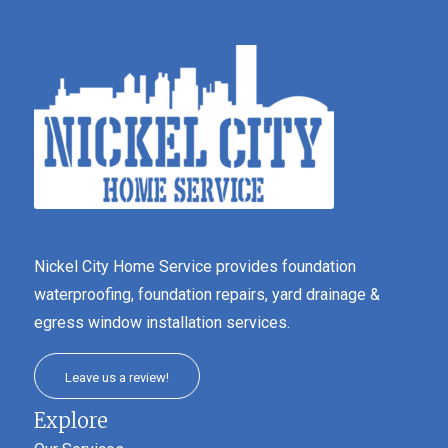
Nickel City Home Service provides foundation
waterproofing, foundation repairs, yard drainage &
egress window installation services.
Leave us a review!
Explore