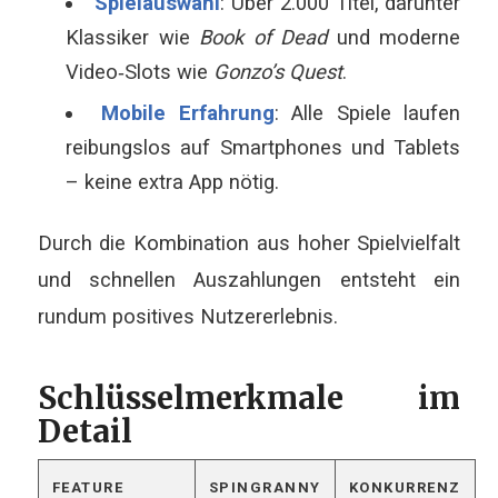
Spielauswahl
: Über 2.000 Titel, darunter
Klassiker wie
Book of Dead
und moderne
Video‑Slots wie
Gonzo’s Quest
.
Mobile Erfahrung
: Alle Spiele laufen
reibungslos auf Smartphones und Tablets
– keine extra App nötig.
Durch die Kombination aus hoher Spielvielfalt
und schnellen Auszahlungen entsteht ein
rundum positives Nutzererlebnis.
Schlüsselmerkmale im
Detail
FEATURE
SPINGRANNY
KONKURRENZ