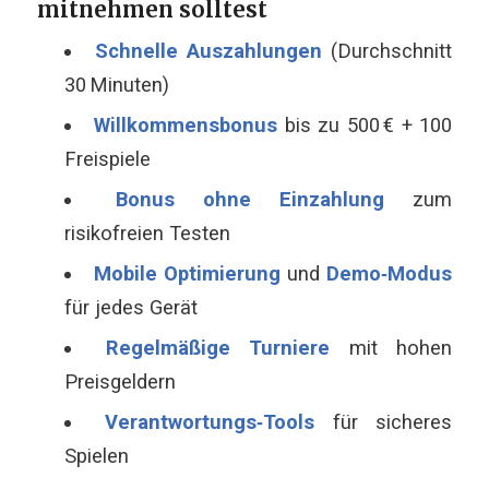
mitnehmen solltest
Schnelle Auszahlungen
(Durchschnitt
30 Minuten)
Willkommensbonus
bis zu 500 € + 100
Freispiele
Bonus ohne Einzahlung
zum
risikofreien Testen
Mobile Optimierung
und
Demo‑Modus
für jedes Gerät
Regelmäßige Turniere
mit hohen
Preisgeldern
Verantwortungs‑Tools
für sicheres
Spielen