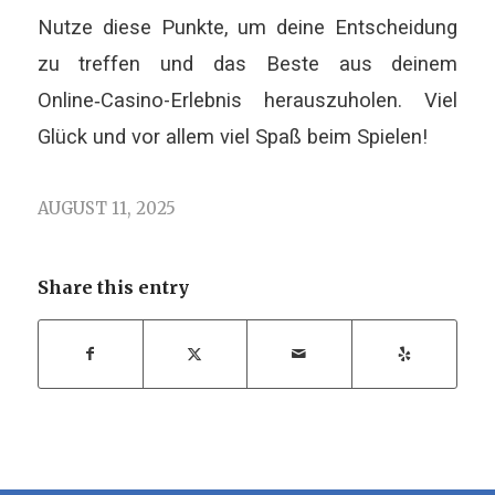
Nutze diese Punkte, um deine Entscheidung
zu treffen und das Beste aus deinem
Online‑Casino-Erlebnis herauszuholen. Viel
Glück und vor allem viel Spaß beim Spielen!
AUGUST 11, 2025
Share this entry