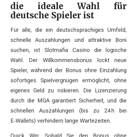
die ideale Wahl für
deutsche Spieler ist
Für alle, die ein deutschsprachiges Umfeld,
schnelle Auszahlungen und attraktive Boni
suchen, ist Slotmafia Casino die logische
Wahl. Der Willkommensbonus lockt neue
Spieler, während der Bonus ohne Einzahlung
sofortiges Spielvergnügen ermöglicht, ohne
eigenes Geld zu riskieren. Die Lizenzierung
durch die MGA garantiert Sicherheit, und die
schnellen Auszahlungen (bis zu 24 h bei
E‑Wallets) verhindern lange Wartezeiten.
Quick Win: Sobald Sie den Bonus ohne