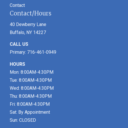
Contact
Contact/Hours
40 Dewberry Lane
Buffalo, NY 14227
CALL US
Primary:
716-461-0949
HOURS
Mon: 8:00AM-4:30PM
Tue: 8:00AM-4:30PM
Wed: 8:00AM-4:30PM
Thu: 8:00AM-4:30PM
Fri: 8:00AM-4:30PM
Sat: By Appointment
Sun: CLOSED