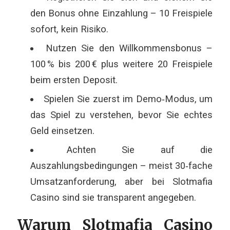
den Bonus ohne Einzahlung – 10 Freispiele
sofort, kein Risiko.
Nutzen Sie den Willkommensbonus –
100 % bis 200 € plus weitere 20 Freispiele
beim ersten Deposit.
Spielen Sie zuerst im Demo‑Modus, um
das Spiel zu verstehen, bevor Sie echtes
Geld einsetzen.
Achten Sie auf die
Auszahlungsbedingungen – meist 30‑fache
Umsatzanforderung, aber bei Slotmafia
Casino sind sie transparent angegeben.
Warum Slotmafia Casino