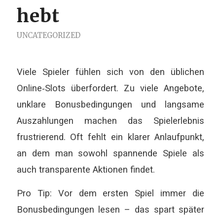
hebt
UNCATEGORIZED
Viele Spieler fühlen sich von den üblichen
Online‑Slots überfordert. Zu viele Angebote,
unklare Bonusbedingungen und langsame
Auszahlungen machen das Spielerlebnis
frustrierend. Oft fehlt ein klarer Anlaufpunkt,
an dem man sowohl spannende Spiele als
auch transparente Aktionen findet.
Pro Tip: Vor dem ersten Spiel immer die
Bonusbedingungen lesen – das spart später