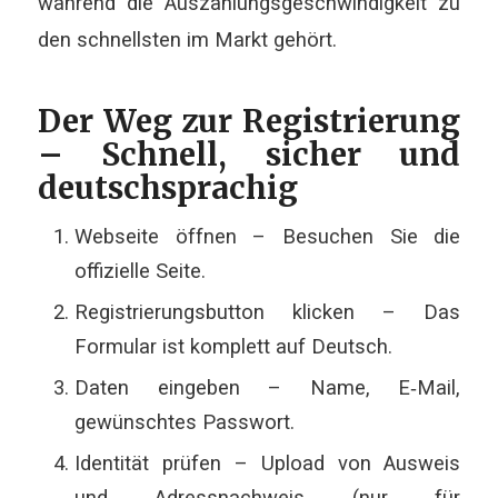
während die Auszahlungsgeschwindigkeit zu
den schnellsten im Markt gehört.
Der Weg zur Registrierung
– Schnell, sicher und
deutschsprachig
Webseite öffnen – Besuchen Sie die
offizielle Seite.
Registrierungsbutton klicken – Das
Formular ist komplett auf Deutsch.
Daten eingeben – Name, E‑Mail,
gewünschtes Passwort.
Identität prüfen – Upload von Ausweis
und Adressnachweis (nur für