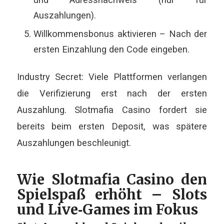
Auszahlungen).
Willkommensbonus aktivieren – Nach der
ersten Einzahlung den Code eingeben.
Industry Secret: Viele Plattformen verlangen
die Verifizierung erst nach der ersten
Auszahlung. Slotmafia Casino fordert sie
bereits beim ersten Deposit, was spätere
Auszahlungen beschleunigt.
Wie Slotmafia Casino den
Spielspaß erhöht – Slots
und Live‑Games im Fokus