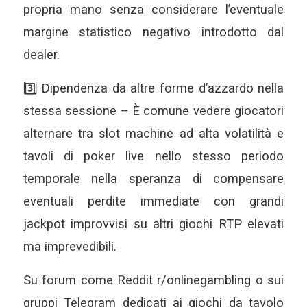
propria mano senza considerare l’eventuale
margine statistico negativo introdotto dal
dealer.
3️⃣ Dipendenza da altre forme d’azzardo nella
stessa sessione – È comune vedere giocatori
alternare tra slot machine ad alta volatilità e
tavoli di poker live nello stesso periodo
temporale nella speranza di compensare
eventuali perdite immediate con grandi
jackpot improvvisi su altri giochi RTP elevati
ma imprevedibili.
Su forum come Reddit r/onlinegambling o sui
gruppi Telegram dedicati ai giochi da tavolo