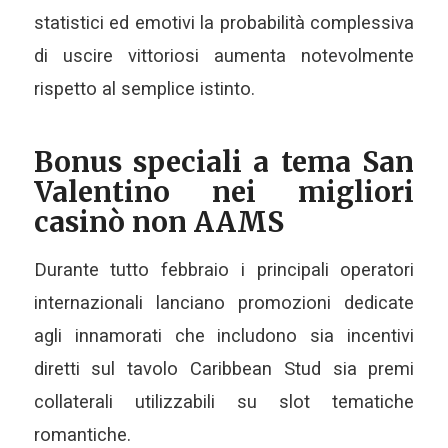
statistici ed emotivi la probabilità complessiva
di uscire vittoriosi aumenta notevolmente
rispetto al semplice istinto.
Bonus speciali a tema San
Valentino nei migliori
casinò non AAMS
Durante tutto febbraio i principali operatori
internazionali lanciano promozioni dedicate
agli innamorati che includono sia incentivi
diretti sul tavolo Caribbean Stud sia premi
collaterali utilizzabili su slot tematiche
romantiche.