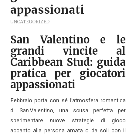
appassionati
UNCATEGORIZED
San Valentino e le
grandi vincite al
Caribbean Stud: guida
pratica per giocatori
appassionati
Febbraio porta con sé l’atmosfera romantica
di San Valentino, una scusa perfetta per
sperimentare nuove strategie di gioco
accanto alla persona amata o da soli con il