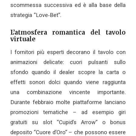
scommessa successiva ed è alla base della
strategia “Love‑Bet”.
L’atmosfera romantica del tavolo
virtuale
I fornitori più esperti decorano il tavolo con
animazioni delicate: cuori pulsanti sullo
sfondo quando il dealer scopre la carta o
effetti sonori dolci quando viene raggiunta
una combinazione vincente importante.
Durante febbraio molte piattaforme lanciano
promozioni tematiche – ad esempio giri
gratuiti su slot “Cupid’s Arrow” o bonus
deposito “Cuore d’Oro” – che possono essere