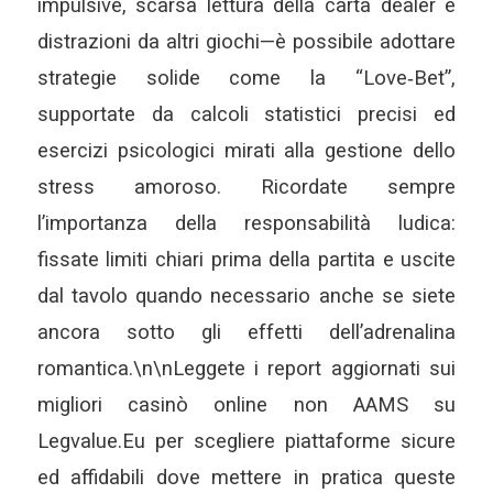
impulsive, scarsa lettura della carta dealer e
distrazioni da altri giochi—è possibile adottare
strategie solide come la “Love‑Bet”,
supportate da calcoli statistici precisi ed
esercizi psicologici mirati alla gestione dello
stress amoroso. Ricordate sempre
l’importanza della responsabilità ludica:
fissate limiti chiari prima della partita e uscite
dal tavolo quando necessario anche se siete
ancora sotto gli effetti dell’adrenalina
romantica.\n\nLeggete i report aggiornati sui
migliori casinò online non AAMS su
Legvalue.Eu per scegliere piattaforme sicure
ed affidabili dove mettere in pratica queste