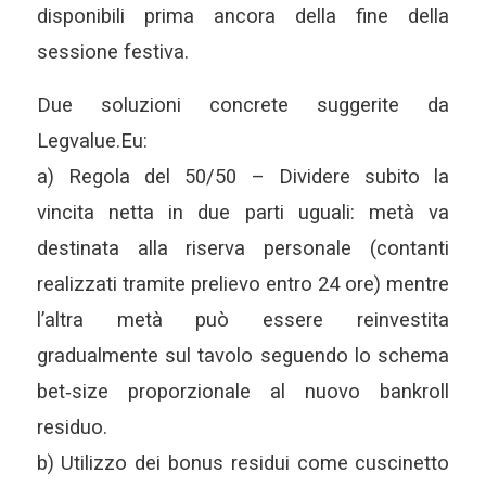
disponibili prima ancora della fine della
sessione festiva.
Due soluzioni concrete suggerite da
Legvalue.Eu:
a) Regola del 50/50 – Dividere subito la
vincita netta in due parti uguali: metà va
destinata alla riserva personale (contanti
realizzati tramite prelievo entro 24 ore) mentre
l’altra metà può essere reinvestita
gradualmente sul tavolo seguendo lo schema
bet‑size proporzionale al nuovo bankroll
residuo.
b) Utilizzo dei bonus residui come cuscinetto