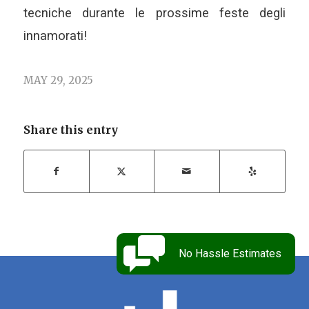
tecniche durante le prossime feste degli
innamorati!
MAY 29, 2025
Share this entry
No Hassle Estimates