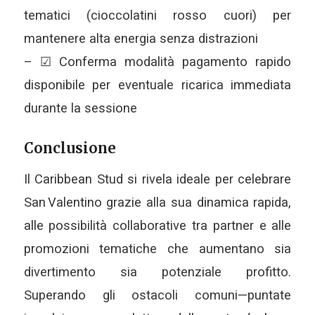
tematici (cioccolatini rosso cuori) per
mantenere alta energia senza distrazioni
– ☑ Conferma modalità pagamento rapido
disponibile per eventuale ricarica immediata
durante la sessione
Conclusione
Il Caribbean Stud si rivela ideale per celebrare
San Valentino grazie alla sua dinamica rapida,
alle possibilità collaborative tra partner e alle
promozioni tematiche che aumentano sia
divertimento sia potenziale profitto.
Superando gli ostacoli comuni—puntate