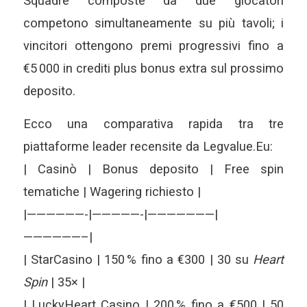
Squadre composte da due giocatori
competono simultaneamente su più tavoli; i
vincitori ottengono premi progressivi fino a
€5 000 in crediti plus bonus extra sul prossimo
deposito.
Ecco una comparativa rapida tra tre
piattaforme leader recensite da Legvalue.Eu:
| Casinò | Bonus deposito | Free spin
tematiche | Wagering richiesto |
|——————-|—————-|———————|
——————–|
| StarCasino | 150 % fino a €300 | 30 su
Heart
Spin
| 35× |
| LuckyHeart Casino | 200 % fino a €500 | 50