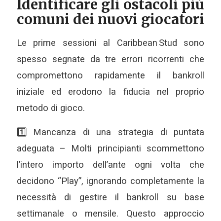
Identificare gli ostacoli più
comuni dei nuovi giocatori
Le prime sessioni al Caribbean Stud sono
spesso segnate da tre errori ricorrenti che
compromettono rapidamente il bankroll
iniziale ed erodono la fiducia nel proprio
metodo di gioco.
1️⃣ Mancanza di una strategia di puntata
adeguata – Molti principianti scommettono
l’intero importo dell’ante ogni volta che
decidono “Play”, ignorando completamente la
necessità di gestire il bankroll su base
settimanale o mensile. Questo approccio