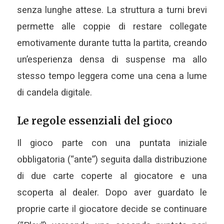
senza lunghe attese. La struttura a turni brevi
permette alle coppie di restare collegate
emotivamente durante tutta la partita, creando
un’esperienza densa di suspense ma allo
stesso tempo leggera come una cena a lume
di candela digitale.
Le regole essenziali del gioco
Il gioco parte con una puntata iniziale
obbligatoria (“ante”) seguita dalla distribuzione
di due carte coperte al giocatore e una
scoperta al dealer. Dopo aver guardato le
proprie carte il giocatore decide se continuare