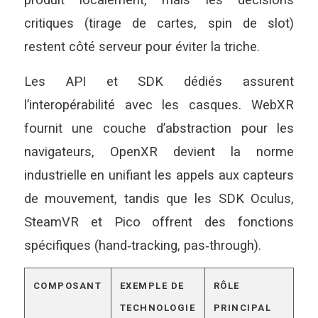
critiques (tirage de cartes, spin de slot)
restent côté serveur pour éviter la triche.
Les API et SDK dédiés assurent
l’interopérabilité avec les casques. WebXR
fournit une couche d’abstraction pour les
navigateurs, OpenXR devient la norme
industrielle en unifiant les appels aux capteurs
de mouvement, tandis que les SDK Oculus,
SteamVR et Pico offrent des fonctions
spécifiques (hand‑tracking, pas‑through).
COMPOSANT
EXEMPLE DE
RÔLE
TECHNOLOGIE
PRINCIPAL