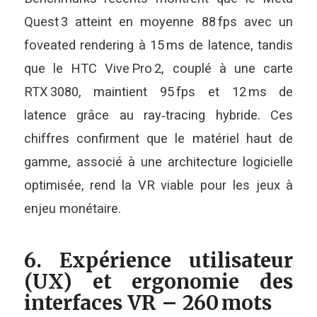
Quest 3 atteint en moyenne 88 fps avec un
foveated rendering à 15 ms de latence, tandis
que le HTC Vive Pro 2, couplé à une carte
RTX 3080, maintient 95 fps et 12 ms de
latence grâce au ray‑tracing hybride. Ces
chiffres confirment que le matériel haut de
gamme, associé à une architecture logicielle
optimisée, rend la VR viable pour les jeux à
enjeu monétaire.
6. Expérience utilisateur
(UX) et ergonomie des
interfaces VR – 260 mots