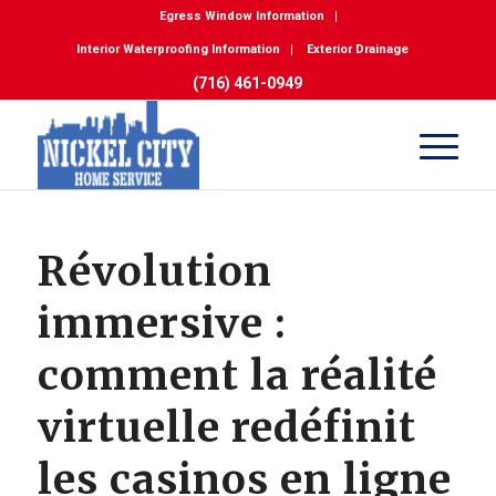
Egress Window Information
Interior Waterproofing Information
Exterior Drainage
(716) 461-0949
Révolution
immersive :
comment la réalité
virtuelle redéfinit
les casinos en ligne