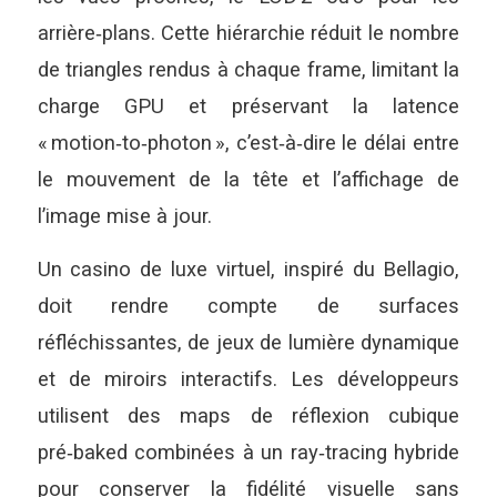
arrière‑plans. Cette hiérarchie réduit le nombre
de triangles rendus à chaque frame, limitant la
charge GPU et préservant la latence
« motion‑to‑photon », c’est‑à‑dire le délai entre
le mouvement de la tête et l’affichage de
l’image mise à jour.
Un casino de luxe virtuel, inspiré du Bellagio,
doit rendre compte de surfaces
réfléchissantes, de jeux de lumière dynamique
et de miroirs interactifs. Les développeurs
utilisent des maps de réflexion cubique
pré‑baked combinées à un ray‑tracing hybride
pour conserver la fidélité visuelle sans