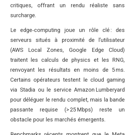
critiques, offrant un rendu réaliste sans
surcharge.
Le edge‑computing joue un rôle clé : des
serveurs situés à proximité de l’utilisateur
(AWS Local Zones, Google Edge Cloud)
traitent les calculs de physics et les RNG,
renvoyant les résultats en moins de 5 ms.
Certains opérateurs testent le cloud gaming
via Stadia ou le service Amazon Lumberyard
pour déléguer le rendu complet, mais la bande
passante requise (> 25 Mbps) reste un
obstacle pour les marchés émergents.
Benchmarks récents montrent que le Meta