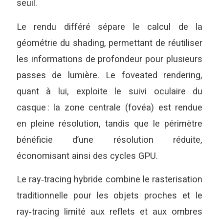
seuil.
Le rendu différé sépare le calcul de la
géométrie du shading, permettant de réutiliser
les informations de profondeur pour plusieurs
passes de lumière. Le foveated rendering,
quant à lui, exploite le suivi oculaire du
casque : la zone centrale (fovéa) est rendue
en pleine résolution, tandis que le périmètre
bénéficie d’une résolution réduite,
économisant ainsi des cycles GPU.
Le ray‑tracing hybride combine le rasterisation
traditionnelle pour les objets proches et le
ray‑tracing limité aux reflets et aux ombres