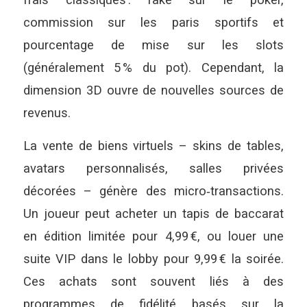
commission sur les paris sportifs et
pourcentage de mise sur les slots
(généralement 5 % du pot). Cependant, la
dimension 3D ouvre de nouvelles sources de
revenus.
La vente de biens virtuels – skins de tables,
avatars personnalisés, salles privées
décorées – génère des micro‑transactions.
Un joueur peut acheter un tapis de baccarat
en édition limitée pour 4,99 €, ou louer une
suite VIP dans le lobby pour 9,99 € la soirée.
Ces achats sont souvent liés à des
programmes de fidélité basés sur la