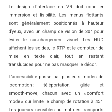
Le design d’interface en VR doit concilier
immersion et lisibilité. Les menus flottants
sont généralement positionnés à hauteur
d’yeux, avec un champ de vision de 30 ° pour
éviter le sur‑chargement visuel. Les HUD
affichent les soldes, le RTP et le compteur de
mise en texte clair, tout en restant
translucides pour ne pas masquer le décor.
L’accessibilité passe par plusieurs modes de
locomotion : téléportation, glide et
smooth‑move, chacun avec un « comfort
mode » qui limite le champ de rotation à 45 °.
Les joueurs sensibles au mal des transports