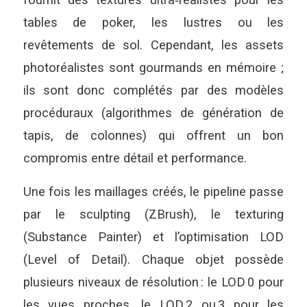
tables de poker, les lustres ou les
revêtements de sol. Cependant, les assets
photoréalistes sont gourmands en mémoire ;
ils sont donc complétés par des modèles
procéduraux (algorithmes de génération de
tapis, de colonnes) qui offrent un bon
compromis entre détail et performance.
Une fois les maillages créés, le pipeline passe
par le sculpting (ZBrush), le texturing
(Substance Painter) et l’optimisation LOD
(Level of Detail). Chaque objet possède
plusieurs niveaux de résolution : le LOD 0 pour
les vues proches, le LOD 2 ou 3 pour les