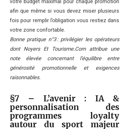
votre budget maximal pour chaque promotion
afin que même si vous devez miser plusieurs
fois pour remplir l’obligation vous restiez dans
votre zone confortable.
Bonne pratique n°3 : privilégier les opérateurs
dont Noyers Et Tourisme.Com attribue une
note élevée concernant l’équilibre entre
générosité promotionnelle et exigences
raisonnables.
§7 – L’avenir : IA &
personnalisation des
programmes loyalty
autour du sport majeur