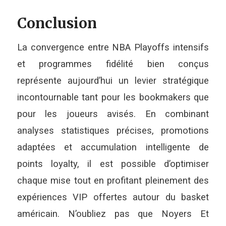
Conclusion
La convergence entre NBA Playoffs intensifs
et programmes fidélité bien conçus
représente aujourd’hui un levier stratégique
incontournable tant pour les bookmakers que
pour les joueurs avisés. En combinant
analyses statistiques précises, promotions
adaptées et accumulation intelligente de
points loyalty, il est possible d’optimiser
chaque mise tout en profitant pleinement des
expériences VIP offertes autour du basket
américain.​ N’oubliez pas que Noyers Et