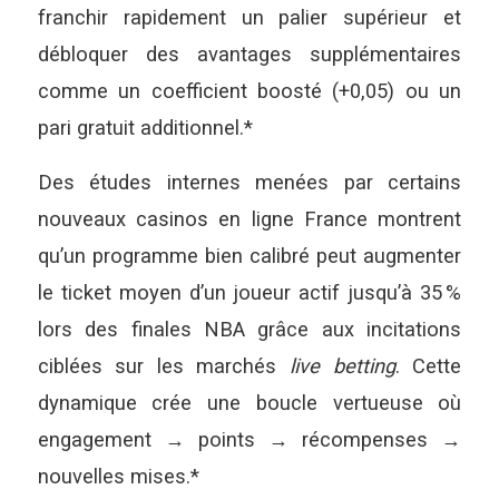
franchir rapidement un palier supérieur et
débloquer des avantages supplémentaires
comme un coefficient boosté (+0,05) ou un
pari gratuit additionnel.*
Des études internes menées par certains
nouveaux casinos en ligne France montrent
qu’un programme bien calibré peut augmenter
le ticket moyen d’un joueur actif jusqu’à 35 %
lors des finales NBA grâce aux incitations
ciblées sur les marchés
live betting
. Cette
dynamique crée une boucle vertueuse où
engagement → points → récompenses →
nouvelles mises.*