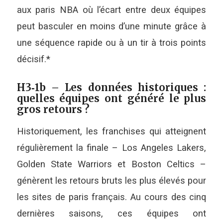
aux paris NBA où l’écart entre deux équipes
peut basculer en moins d’une minute grâce à
une séquence rapide ou à un tir à trois points
décisif.*
H3‑1b – Les données historiques :
quelles équipes ont généré le plus
gros retours ?
Historiquement, les franchises qui atteignent
régulièrement la finale – Los Angeles Lakers,
Golden State Warriors et Boston Celtics –
génèrent les retours bruts les plus élevés pour
les sites de paris français. Au cours des cinq
dernières saisons, ces équipes ont