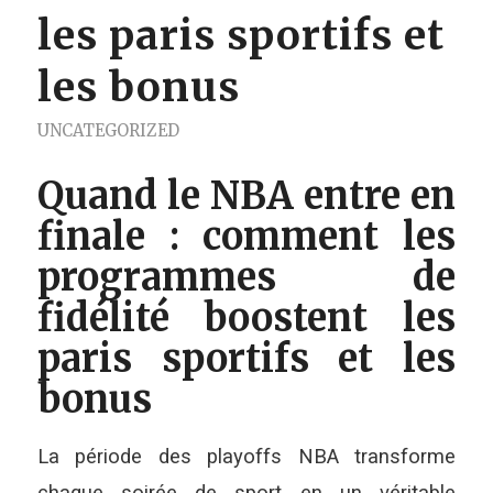
les paris sportifs et
les bonus
UNCATEGORIZED
Quand le NBA entre en
finale : comment les
programmes de
fidélité boostent les
paris sportifs et les
bonus
La période des playoffs NBA transforme
chaque soirée de sport en un véritable