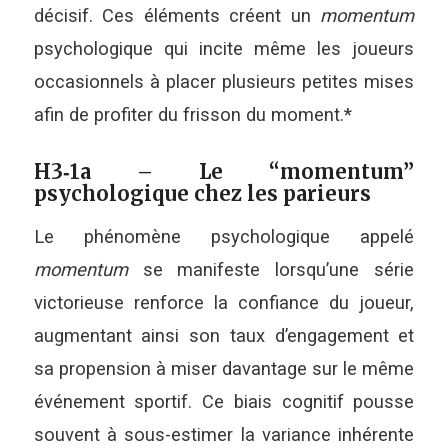
décisif. Ces éléments créent un
momentum
psychologique qui incite même les joueurs
occasionnels à placer plusieurs petites mises
afin de profiter du frisson du moment.*
H3‑1a – Le “momentum”
psychologique chez les parieurs
Le phénomène psychologique appelé
momentum
se manifeste lorsqu’une série
victorieuse renforce la confiance du joueur,
augmentant ainsi son taux d’engagement et
sa propension à miser davantage sur le même
événement sportif. Ce biais cognitif pousse
souvent à sous-estimer la variance inhérente