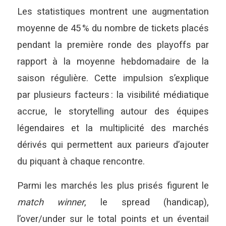
Les statistiques montrent une augmentation
moyenne de 45 % du nombre de tickets placés
pendant la première ronde des playoffs par
rapport à la moyenne hebdomadaire de la
saison régulière. Cette impulsion s’explique
par plusieurs facteurs : la visibilité médiatique
accrue, le storytelling autour des équipes
légendaires et la multiplicité des marchés
dérivés qui permettent aux parieurs d’ajouter
du piquant à chaque rencontre.
Parmi les marchés les plus prisés figurent le
match winner
, le spread (handicap),
l’over/under sur le total points et un éventail