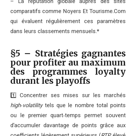
– La réputation globale auprès des sites
comparatifs comme Noyers Et Tourisme.Com
qui évaluent régulièrement ces paramètres
dans leurs classements mensuels.*
§5 – Stratégies gagnantes
pour profiter au maximum
des programmes loyalty
durant les playoffs
1️⃣ Concentrer ses mises sur les marchés
high‑volatility
tels que le nombre total points
ou le premier quart‑temps permet souvent
d’accumuler davantage de points grâce aux
coefficients légèrement supérieurs (
RTP
élevé