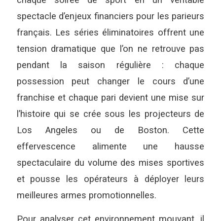
spectacle d’enjeux financiers pour les parieurs
français. Les séries éliminatoires offrent une
tension dramatique que l’on ne retrouve pas
pendant la saison régulière : chaque
possession peut changer le cours d’une
franchise et chaque pari devient une mise sur
l’histoire qui se crée sous les projecteurs de
Los Angeles ou de Boston. Cette
effervescence alimente une hausse
spectaculaire du volume des mises sportives
et pousse les opérateurs à déployer leurs
meilleures armes promotionnelles.
Pour analyser cet environnement mouvant, il