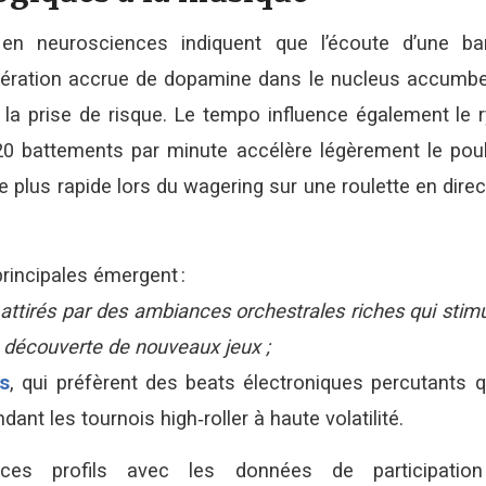
en neurosciences indiquent que l’écoute d’une b
bération accrue de dopamine dans le nucleus accumben
la prise de risque. Le tempo influence également le r
0 battements par minute accélère légèrement le poul
e plus rapide lors du wagering sur une roulette en direc
rincipales émergent :
 attirés par des ambiances orchestrales riches qui stimu
 découverte de nouveaux jeux ;
s
, qui préfèrent des beats électroniques percutants q
ant les tournois high‑roller à haute volatilité.
es profils avec les données de participation