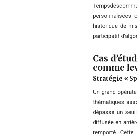
Tempsdescommu
personnalisées 
historique de mi
participatif d’alg
Cas d’étud
comme lev
Stratégie « S
Un grand opérateu
thématiques asso
dépasse un seuil 
diffusée en arrièr
remporté. Cette