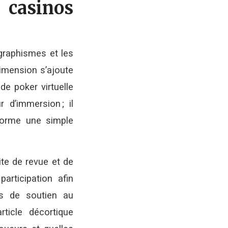
s casinos
graphismes et les
dimension s’ajoute
e poker virtuelle
d’immersion ; il
forme une simple
e de revue et de
articipation afin
es de soutien au
rticle décortique