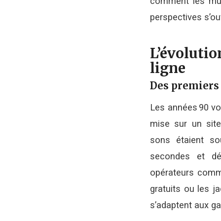
comment les musi
perspectives s’ouv
L’évoluti
ligne
Des premiers 
Les années 90 voi
mise sur un sit
sons étaient so
secondes et dép
opérateurs comme
gratuits ou les j
s’adaptent aux ga