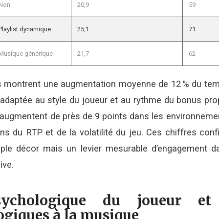
Non
20,9
59
Playlist dynamique
25,1
71
Musique générique
21,7
62
és montrent une augmentation moyenne de 12 % du tem
adaptée au style du joueur et au rythme du bonus pro
n augmentent de près de 9 points dans les environneme
ions du RTP et de la volatilité du jeu. Ces chiffres con
mple décor mais un levier mesurable d’engagement d
ive.
sychologique du joueur et
ogiques à la musique