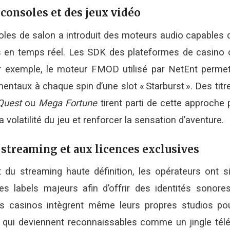
 consoles et des jeux vidéo
les de salon a introduit des moteurs audio capables 
 en temps réel. Les SDK des plateformes de casino 
ar exemple, le moteur FMOD utilisé par NetEnt permett
entaux à chaque spin d’une slot « Starburst ». Des ti
Quest
ou
Mega Fortune
tirent parti de cette approche
 volatilité du jeu et renforcer la sensation d’aventure.
 streaming et aux licences exclusives
 du streaming haute définition, les opérateurs ont 
es labels majeurs afin d’offrir des identités sonore
ns casinos intègrent même leurs propres studios p
 qui deviennent reconnaissables comme un jingle télév