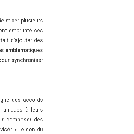
de mixer plusieurs
ont emprunté ces
ait d’ajouter des
tres emblématiques
 pour synchroniser
signé des accords
s uniques à leurs
our composer des
isé : « Le son du