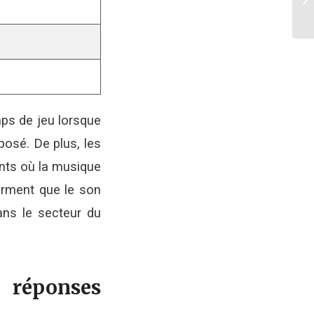
en.
ps de jeu lorsque
posé. De plus, les
nts où la musique
firment que le son
ans le secteur du
 réponses