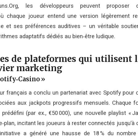
ns.Org, les développeurs peuvent proposer d
où chaque joueur entend une version légèrement r
se et ses préférences auditives – un véritable souti
orithmes adaptatifs dédiés au bien‑être ludique.
es de plateformes qui utilisent
ier marketing
potify‑Casino »
r français a conclu un partenariat avec Spotify pour c
ciées aux jackpots progressifs mensuels. Chaque fo
prédéfini (par ex., €50 000), une nouvelle playlist « J
e‑plan, incitant les joueurs à rester connectés jusqu’à 
 initiative a généré une hausse de 18 % du nombr