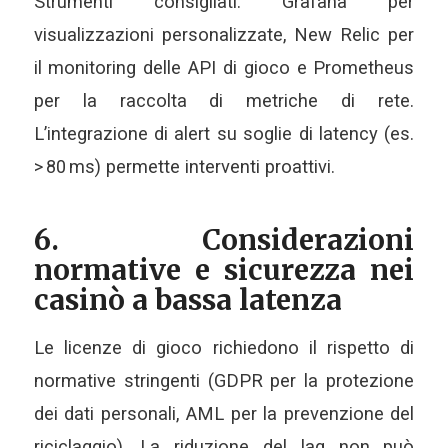
Strumenti consigliati: Grafana per
visualizzazioni personalizzate, New Relic per
il monitoring delle API di gioco e Prometheus
per la raccolta di metriche di rete.
L’integrazione di alert su soglie di latency (es.
> 80 ms) permette interventi proattivi.
6. Considerazioni
normative e sicurezza nei
casinò a bassa latenza
Le licenze di gioco richiedono il rispetto di
normative stringenti (GDPR per la protezione
dei dati personali, AML per la prevenzione del
riciclaggio). La riduzione del lag non può