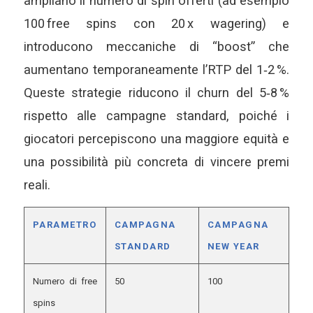
ampliano il numero di spin offerti (ad esempio
100 free spins con 20 x wagering) e
introducono meccaniche di “boost” che
aumentano temporaneamente l’RTP del 1‑2 %.
Queste strategie riducono il churn del 5‑8 %
rispetto alle campagne standard, poiché i
giocatori percepiscono una maggiore equità e
una possibilità più concreta di vincere premi
reali.
PARAMETRO
CAMPAGNA
CAMPAGNA
STANDARD
NEW YEAR
Numero di free
50
100
spins