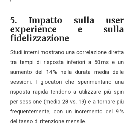
5. Impatto sulla user
experience e sulla
fidelizzazione
Studi interni mostrano una correlazione diretta
tra tempi di risposta inferiori a 50 ms e un
aumento del 14 % nella durata media delle
sessioni. I giocatori che sperimentano una
risposta rapida tendono a utilizzare più spin
per sessione (media 28 vs. 19) e a tornare più
frequentemente, con un incremento del 9 %
del tasso di ritenzione mensile.