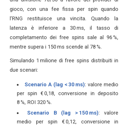
gioco, con una fee fissa per spin quando
l’RNG restituisce una vincita. Quando la
latenza è inferiore a 30 ms, il tasso di
completamento dei free spins sale al 96 %,
mentre supera i 150 ms scende al 78 %.
Simulando 1 milione di free spins distribuiti in
due scenari:
Scenario A (lag < 30 ms)
: valore medio
per spin € 0,18, conversione in deposito
8 %, ROI 320 %.
Scenario B (lag > 150 ms)
: valore
medio per spin € 0,12, conversione in