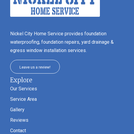
Nickel City Home Service provides foundation
waterproofing, foundation repairs, yard drainage &
egress window installation services.
Leave us a review!
Explore
Our Services
Service Area
Gallery
Reviews
Contact