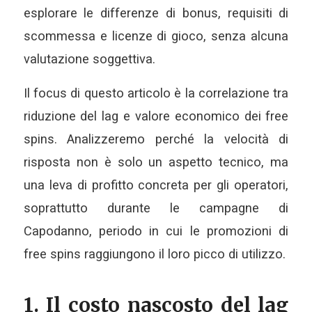
esplorare le differenze di bonus, requisiti di
scommessa e licenze di gioco, senza alcuna
valutazione soggettiva.
Il focus di questo articolo è la correlazione tra
riduzione del lag e valore economico dei free
spins. Analizzeremo perché la velocità di
risposta non è solo un aspetto tecnico, ma
una leva di profitto concreta per gli operatori,
soprattutto durante le campagne di
Capodanno, periodo in cui le promozioni di
free spins raggiungono il loro picco di utilizzo.
1. Il costo nascosto del lag