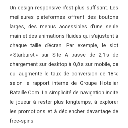
Un design responsive n’est plus suffisant. Les
meilleures plateformes offrent des boutons
larges, des menus accessibles d’une seule
main et des animations fluides qui s’ajustent à
chaque taille d’écran. Par exemple, le slot
« Starburst » sur Site A passe de 2,1 s de
chargement sur desktop à 0,8 s sur mobile, ce
qui augmente le taux de conversion de 18 %
selon le rapport interne de Groupe Hotelier
Bataille.Com. La simplicité de navigation incite
le joueur à rester plus longtemps, à explorer
les promotions et à déclencher davantage de
free‑spins.