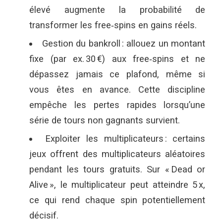
élevé augmente la probabilité de
transformer les free‑spins en gains réels.
Gestion du bankroll : allouez un montant
fixe (par ex. 30 €) aux free‑spins et ne
dépassez jamais ce plafond, même si
vous êtes en avance. Cette discipline
empêche les pertes rapides lorsqu’une
série de tours non gagnants survient.
Exploiter les multiplicateurs : certains
jeux offrent des multiplicateurs aléatoires
pendant les tours gratuits. Sur « Dead or
Alive », le multiplicateur peut atteindre 5 x,
ce qui rend chaque spin potentiellement
décisif.