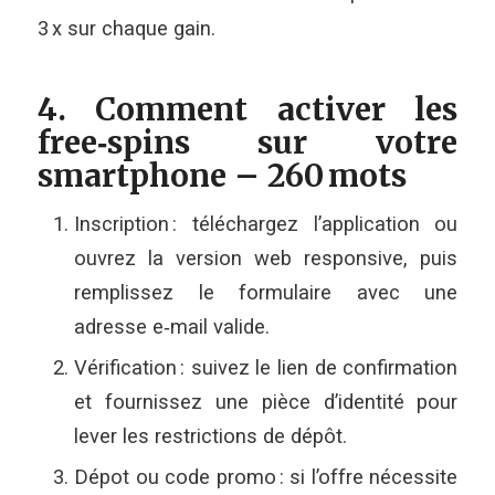
3 x sur chaque gain.
4. Comment activer les
free‑spins sur votre
smartphone – 260 mots
Inscription : téléchargez l’application ou
ouvrez la version web responsive, puis
remplissez le formulaire avec une
adresse e‑mail valide.
Vérification : suivez le lien de confirmation
et fournissez une pièce d’identité pour
lever les restrictions de dépôt.
Dépot ou code promo : si l’offre nécessite