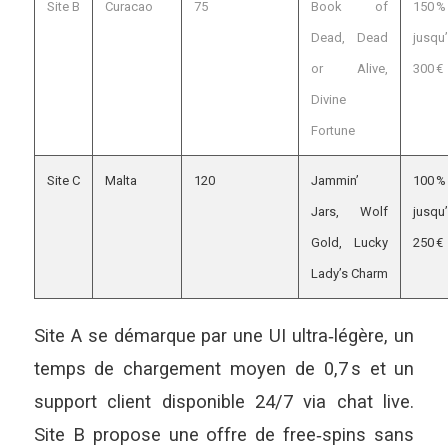
Site B
Curacao
75
Book of
150 %
Dead, Dead
jusqu
or Alive,
300 €
Divine
Fortune
Site C
Malta
120
Jammin’
100 %
Jars, Wolf
jusqu
Gold, Lucky
250 €
Lady’s Charm
Site A se démarque par une UI ultra‑légère, un
temps de chargement moyen de 0,7 s et un
support client disponible 24/7 via chat live.
Site B propose une offre de free‑spins sans