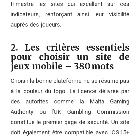
trimestre les sites qui excellent sur ces
indicateurs, renforçant ainsi leur visibilité
auprès des joueurs.
2. Les critères essentiels
pour choisir un site de
jeux mobile – 380 mots
Choisir la bonne plateforme ne se résume pas
à la couleur du logo. La licence délivrée par
des autorités comme la Malta Gaming
Authority ou l’UK Gambling Commission
constitue le premier gage de sécurité. Un site
doit également être compatible avec iOS 15+