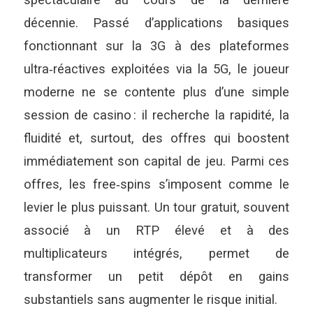
décennie. Passé d’applications basiques
fonctionnant sur la 3G à des plateformes
ultra‑réactives exploitées via la 5G, le joueur
moderne ne se contente plus d’une simple
session de casino : il recherche la rapidité, la
fluidité et, surtout, des offres qui boostent
immédiatement son capital de jeu. Parmi ces
offres, les free‑spins s’imposent comme le
levier le plus puissant. Un tour gratuit, souvent
associé à un RTP élevé et à des
multiplicateurs intégrés, permet de
transformer un petit dépôt en gains
substantiels sans augmenter le risque initial.