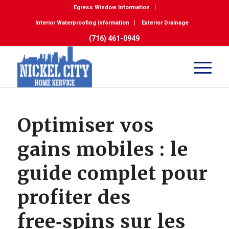
Egress Window Information
Interior Waterproofing Information
Exterior Drainage
(716) 461-0949
Optimiser vos
gains mobiles : le
guide complet pour
profiter des
free‑spins sur les