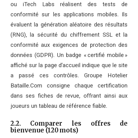
ou iTech Labs réalisent des tests de
conformité sur les applications mobiles. Ils
évaluent la génération aléatoire des résultats
(RNG), la sécurité du chiffrement SSL et la
conformité aux exigences de protection des
données (GDPR). Un badge « certifié mobile »
affiché sur la page d’accueil indique que le site
a passé ces contrôles. Groupe Hotelier
Bataille.Com consigne chaque certification
dans ses fiches de revue, offrant ainsi aux
joueurs un tableau de référence fiable.
2.2. Comparer les offres de
bienvenue (120 mots)