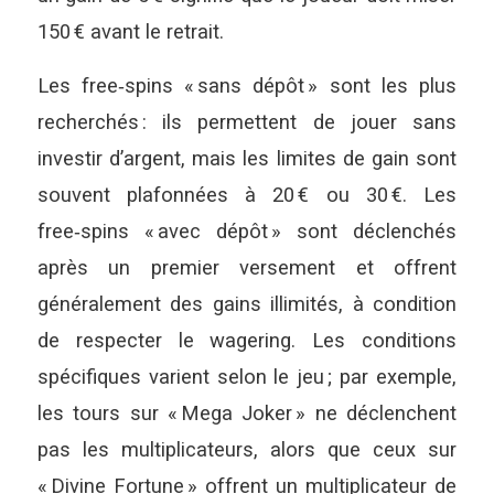
150 € avant le retrait.
Les free‑spins « sans dépôt » sont les plus
recherchés : ils permettent de jouer sans
investir d’argent, mais les limites de gain sont
souvent plafonnées à 20 € ou 30 €. Les
free‑spins « avec dépôt » sont déclenchés
après un premier versement et offrent
généralement des gains illimités, à condition
de respecter le wagering. Les conditions
spécifiques varient selon le jeu ; par exemple,
les tours sur « Mega Joker » ne déclenchent
pas les multiplicateurs, alors que ceux sur
« Divine Fortune » offrent un multiplicateur de