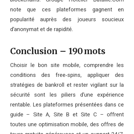
note que ces plateformes gagnent en
popularité auprès des joueurs soucieux
d’anonymat et de rapidité.
Conclusion – 190 mots
Choisir le bon site mobile, comprendre les
conditions des free‑spins, appliquer des
stratégies de bankroll et rester vigilant sur la
sécurité sont les piliers d’une expérience
rentable. Les plateformes présentées dans ce
guide – Site A, Site B et Site C – offrent
toutes une optimisation mobile, des offres de