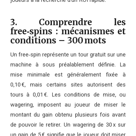
3. Comprendre les
free‑spins : mécanismes et
conditions – 300 mots
Un free‑spin représente un tour gratuit sur une
machine à sous préalablement définie. La
mise minimale est généralement fixée à
0,10 €, mais certains sites autorisent des
tours à 0,01 €. Les conditions de mise, ou
wagering, imposent au joueur de miser le
montant du gain obtenu plusieurs fois avant
de pouvoir le retirer. Un wagering de 30 x sur
un gain de 5 € signifie que le joueur doit miser