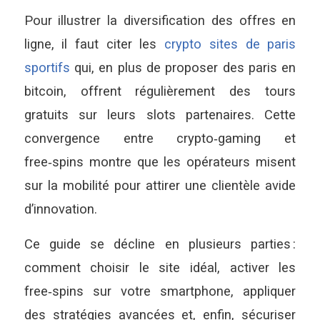
Pour illustrer la diversification des offres en
ligne, il faut citer les
crypto sites de paris
sportifs
qui, en plus de proposer des paris en
bitcoin, offrent régulièrement des tours
gratuits sur leurs slots partenaires. Cette
convergence entre crypto‑gaming et
free‑spins montre que les opérateurs misent
sur la mobilité pour attirer une clientèle avide
d’innovation.
Ce guide se décline en plusieurs parties :
comment choisir le site idéal, activer les
free‑spins sur votre smartphone, appliquer
des stratégies avancées et, enfin, sécuriser