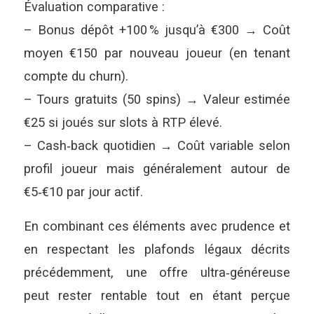
Évaluation comparative :
– Bonus dépôt +100 % jusqu’à €300 → Coût
moyen €150 par nouveau joueur (en tenant
compte du churn).
– Tours gratuits (50 spins) → Valeur estimée
€25 si joués sur slots à RTP élevé.
– Cash‑back quotidien → Coût variable selon
profil joueur mais généralement autour de
€5‑€10 par jour actif.
En combinant ces éléments avec prudence et
en respectant les plafonds légaux décrits
précédemment, une offre ultra‑généreuse
peut rester rentable tout en étant perçue