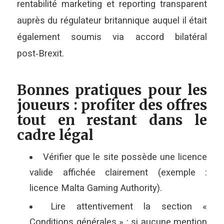
rentabilité marketing et reporting transparent
auprès du régulateur britannique auquel il était
également soumis via accord bilatéral
post‑Brexit.
Bonnes pratiques pour les
joueurs : profiter des offres
tout en restant dans le
cadre légal
Vérifier que le site possède une licence
valide affichée clairement (exemple :
licence Malta Gaming Authority).
Lire attentivement la section «
Conditions générales » ; si aucune mention