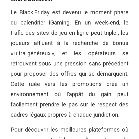
Le Black Friday est devenu le moment phare
du calendrier iGaming. En un week‑end, le
trafic des sites de jeu en ligne peut tripler, les
joueurs affluent à la recherche de bonus
« ultra‑généreux », et les opérateurs se
retrouvent sous une pression sans précédent
pour proposer des offres qui se démarquent.
Cette ruée vers les promotions crée un
environnement où l’appât du gain peut
facilement prendre le pas sur le respect des
cadres légaux propres à chaque juridiction.
Pour découvrir les meilleures plateformes où