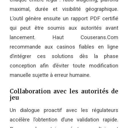
maximal, durée et visibilité géographique.
L’outil génère ensuite un rapport PDF certifié
qui peut être soumis aux autorités avant
lancement. Haut Couserans.Com
recommande aux casinos fiables en ligne
d’intégrer ces solutions dès la phase
conception afin d’éviter toute modification
manuelle sujette à erreur humaine.
Collaboration avec les autorités de
jeu
Un dialogue proactif avec les régulateurs
accélère l’obtention d’une validation rapide.