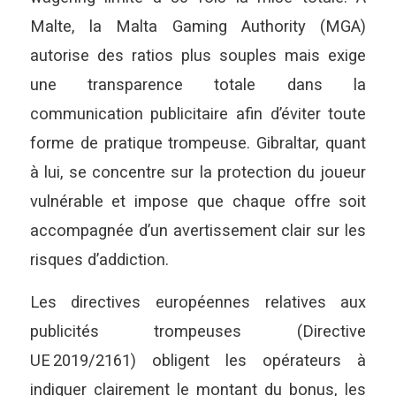
Malte, la Malta Gaming Authority (MGA)
autorise des ratios plus souples mais exige
une transparence totale dans la
communication publicitaire afin d’éviter toute
forme de pratique trompeuse. Gibraltar, quant
à lui, se concentre sur la protection du joueur
vulnérable et impose que chaque offre soit
accompagnée d’un avertissement clair sur les
risques d’addiction.
Les directives européennes relatives aux
publicités trompeuses (Directive
UE 2019/2161) obligent les opérateurs à
indiquer clairement le montant du bonus, les