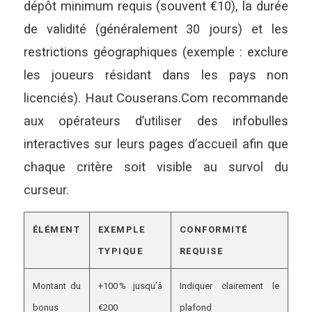
dépôt minimum requis (souvent €10), la durée
de validité (généralement 30 jours) et les
restrictions géographiques (exemple : exclure
les joueurs résidant dans les pays non
licenciés). Haut Couserans.Com recommande
aux opérateurs d’utiliser des infobulles
interactives sur leurs pages d’accueil afin que
chaque critère soit visible au survol du
curseur.
ÉLÉMENT
EXEMPLE
CONFORMITÉ
TYPIQUE
REQUISE
Montant du
+100 % jusqu’à
Indiquer clairement le
bonus
€200
plafond