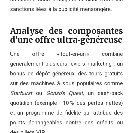
sanctions liées à la publicité mensongère.
Analyse des composantes
d’une offre ultra‑généreuse
Une offre « tout‑en‑un » combine
généralement plusieurs leviers marketing : un
bonus de dépôt généreux, des tours gratuits
sur des machines à sous populaires comme
Starburst
ou
Gonzo’s Quest
, un cash‑back
quotidien (exemple : 10 % des pertes nettes)
et un programme de fidélité qui attribue des
points échangeables contre des crédits ou
des billets VIP.