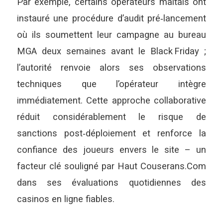
Par exemple, certains opérateurs maltais ont
instauré une procédure d’audit pré‑lancement
où ils soumettent leur campagne au bureau
MGA deux semaines avant le Black Friday ;
l’autorité renvoie alors ses observations
techniques que l’opérateur intègre
immédiatement. Cette approche collaborative
réduit considérablement le risque de
sanctions post‑déploiement et renforce la
confiance des joueurs envers le site – un
facteur clé souligné par Haut Couserans.Com
dans ses évaluations quotidiennes des
casinos en ligne fiables.