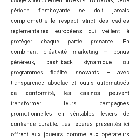
budgets ludique­ment investis. Toutefois, cette
période flamboyante ne doit jamais
compromettre le respect strict des cadres
réglementaires européens qui veillent à
protéger chaque partie prenante. En
combinant créativité marketing – bonus
généreux, cash‑back dynamique ou
programmes fidélité innovants – avec
transparence absolue et outils automatisés
de conformité, les casinos peuvent
transformer leurs campagnes
promotionnelles en véritables leviers de
confiance durable. Les repères présentés ici
offrent aux joueurs comme aux opérateurs