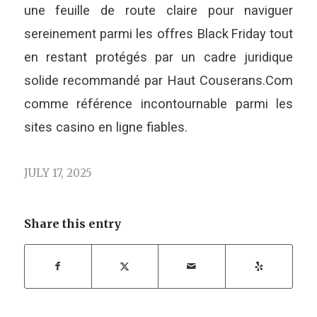
une feuille de route claire pour naviguer
sereinement parmi les offres Black Friday tout
en restant protégés par un cadre juridique
solide recommandé par Haut Couserans.Com
comme référence incontournable parmi les
sites casino en ligne fiables.
JULY 17, 2025
Share this entry