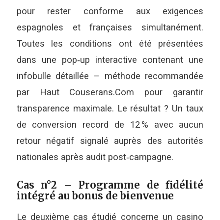
pour rester conforme aux exigences
espagnoles et françaises simultanément.
Toutes les conditions ont été présentées
dans une pop‑up interactive contenant une
infobulle détaillée – méthode recommandée
par Haut Couserans.Com pour garantir
transparence maximale. Le résultat ? Un taux
de conversion record de 12 % avec aucun
retour négatif signalé auprès des autorités
nationales après audit post‑campagne.
Cas n°2 – Programme de fidélité
intégré au bonus de bienvenue
Le deuxième cas étudié concerne un casino