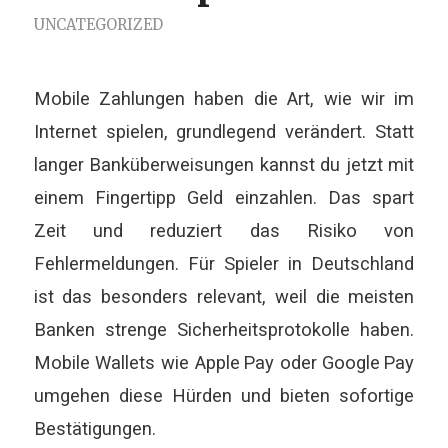
UNCATEGORIZED
Mobile Zahlungen haben die Art, wie wir im
Internet spielen, grundlegend verändert. Statt
langer Banküberweisungen kannst du jetzt mit
einem Fingertipp Geld einzahlen. Das spart
Zeit und reduziert das Risiko von
Fehlermeldungen. Für Spieler in Deutschland
ist das besonders relevant, weil die meisten
Banken strenge Sicherheitsprotokolle haben.
Mobile Wallets wie Apple Pay oder Google Pay
umgehen diese Hürden und bieten sofortige
Bestätigungen.