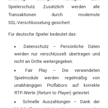
Spielerschutz. Zusätzlich werden alle
Transaktionen durch modernste
SSL‑Verschlüsselung gesichert.
Für deutsche Spieler bedeutet das:
Datenschutz – Persönliche Daten
werden nur verschlüsselt übertragen und
nicht an Dritte weitergegeben.
Fair Play – Die verwendeten
Spielmodule werden regelmäßig von
unabhängigen Prüflabors auf korrekte
RTP‑Werte (Return to Player) getestet.
Schnelle Auszahlungen – Dank der