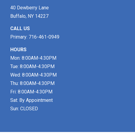
40 Dewberry Lane
Buffalo, NY 14227
CALL US
Primary:
716-461-0949
HOURS
Mon: 8:00AM-4:30PM
Tue: 8:00AM-4:30PM
Wed: 8:00AM-4:30PM
Thu: 8:00AM-4:30PM
Fri: 8:00AM-4:30PM
Sat: By Appointment
Sun: CLOSED