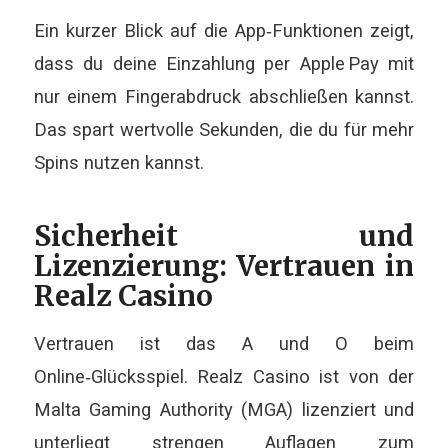
Ein kurzer Blick auf die App‑Funktionen zeigt,
dass du deine Einzahlung per Apple Pay mit
nur einem Fingerabdruck abschließen kannst.
Das spart wertvolle Sekunden, die du für mehr
Spins nutzen kannst.
Sicherheit und
Lizenzierung: Vertrauen in
Realz Casino
Vertrauen ist das A und O beim
Online‑Glücksspiel. Realz Casino ist von der
Malta Gaming Authority (MGA) lizenziert und
unterliegt strengen Auflagen zum