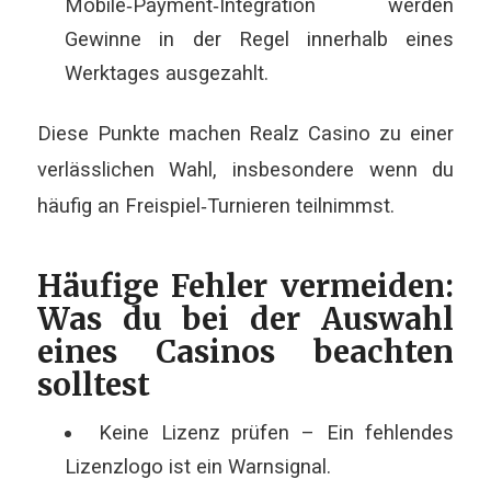
Mobile‑Payment‑Integration werden
Gewinne in der Regel innerhalb eines
Werktages ausgezahlt.
Diese Punkte machen Realz Casino zu einer
verlässlichen Wahl, insbesondere wenn du
häufig an Freispiel‑Turnieren teilnimmst.
Häufige Fehler vermeiden:
Was du bei der Auswahl
eines Casinos beachten
solltest
Keine Lizenz prüfen – Ein fehlendes
Lizenzlogo ist ein Warnsignal.