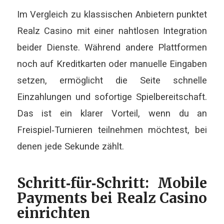
Im Vergleich zu klassischen Anbietern punktet
Realz Casino mit einer nahtlosen Integration
beider Dienste. Während andere Plattformen
noch auf Kreditkarten oder manuelle Eingaben
setzen, ermöglicht die Seite schnelle
Einzahlungen und sofortige Spielbereitschaft.
Das ist ein klarer Vorteil, wenn du an
Freispiel‑Turnieren teilnehmen möchtest, bei
denen jede Sekunde zählt.
Schritt‑für‑Schritt: Mobile
Payments bei Realz Casino
einrichten