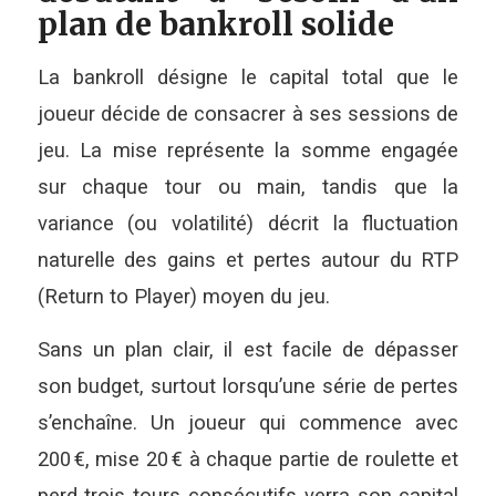
plan de bankroll solide
La bankroll désigne le capital total que le
joueur décide de consacrer à ses sessions de
jeu. La mise représente la somme engagée
sur chaque tour ou main, tandis que la
variance (ou volatilité) décrit la fluctuation
naturelle des gains et pertes autour du RTP
(Return to Player) moyen du jeu.
Sans un plan clair, il est facile de dépasser
son budget, surtout lorsqu’une série de pertes
s’enchaîne. Un joueur qui commence avec
200 €, mise 20 € à chaque partie de roulette et
perd trois tours consécutifs verra son capital