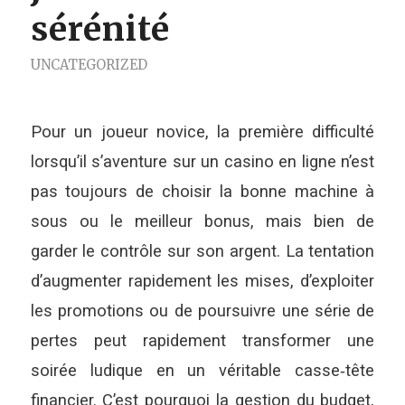
sérénité
UNCATEGORIZED
Pour un joueur novice, la première difficulté
lorsqu’il s’aventure sur un casino en ligne n’est
pas toujours de choisir la bonne machine à
sous ou le meilleur bonus, mais bien de
garder le contrôle sur son argent. La tentation
d’augmenter rapidement les mises, d’exploiter
les promotions ou de poursuivre une série de
pertes peut rapidement transformer une
soirée ludique en un véritable casse‑tête
financier. C’est pourquoi la gestion du budget,