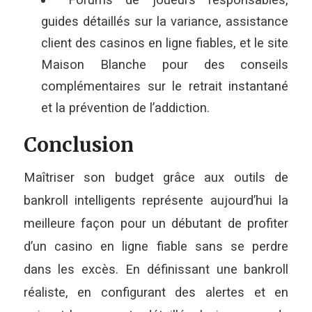
guides détaillés sur la variance, assistance
client des casinos en ligne fiables, et le site
Maison Blanche pour des conseils
complémentaires sur le retrait instantané
et la prévention de l’addiction.
Conclusion
Maîtriser son budget grâce aux outils de
bankroll intelligents représente aujourd’hui la
meilleure façon pour un débutant de profiter
d’un casino en ligne fiable sans se perdre
dans les excès. En définissant une bankroll
réaliste, en configurant des alertes et en