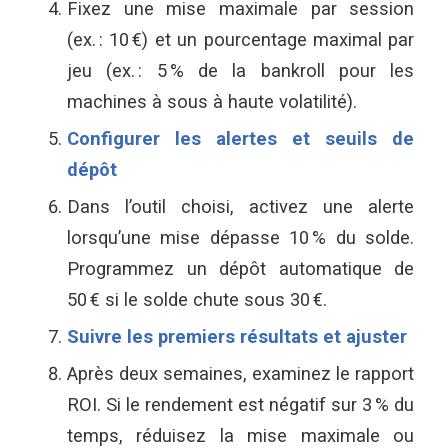
Fixez une mise maximale par session
(ex. : 10 €) et un pourcentage maximal par
jeu (ex. : 5 % de la bankroll pour les
machines à sous à haute volatilité).
Configurer les alertes et seuils de
dépôt
Dans l’outil choisi, activez une alerte
lorsqu’une mise dépasse 10 % du solde.
Programmez un dépôt automatique de
50 € si le solde chute sous 30 €.
Suivre les premiers résultats et ajuster
Après deux semaines, examinez le rapport
ROI. Si le rendement est négatif sur 3 % du
temps, réduisez la mise maximale ou