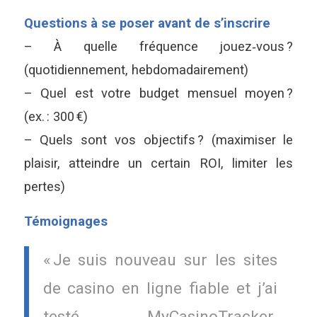
Questions à se poser avant de s’inscrire
– À quelle fréquence jouez‑vous ?
(quotidiennement, hebdomadairement)
– Quel est votre budget mensuel moyen ?
(ex. : 300 €)
– Quels sont vos objectifs ? (maximiser le
plaisir, atteindre un certain ROI, limiter les
pertes)
Témoignages
« Je suis nouveau sur les sites
de casino en ligne fiable et j’ai
testé MyCasinoTracker.