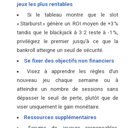
jeux les plus rentables
Si le tableau montre que le slot
« Starburst » génère un ROI moyen de +3 %
tandis que le blackjack à 3 :2 reste à -1 %,
privilégiez le premier jusqu’à ce que la
bankroll atteigne un seuil de sécurité.
Se fixer des objectifs non financiers
Visez à apprendre les règles d’un
nouveau jeu chaque semaine ou à
atteindre un nombre de sessions sans
dépasser le seuil de perte, plutôt que de
viser uniquement le gain monétaire.
Ressources supplémentaires
Forums de joueurs responsables,