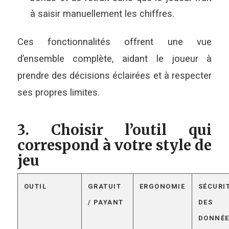
à saisir manuellement les chiffres.
Ces fonctionnalités offrent une vue
d’ensemble complète, aidant le joueur à
prendre des décisions éclairées et à respecter
ses propres limites.
3. Choisir l’outil qui
correspond à votre style de
jeu
OUTIL
GRATUIT
ERGONOMIE
SÉCURI
/ PAYANT
DES
DONNÉ