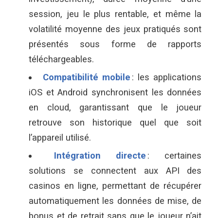
session, jeu le plus rentable, et même la
volatilité moyenne des jeux pratiqués sont
présentés sous forme de rapports
téléchargeables.
Compatibilité mobile
: les applications
iOS et Android synchronisent les données
en cloud, garantissant que le joueur
retrouve son historique quel que soit
l’appareil utilisé.
Intégration directe
: certaines
solutions se connectent aux API des
casinos en ligne, permettant de récupérer
automatiquement les données de mise, de
bonus et de retrait sans que le joueur n’ait