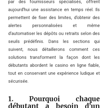
par des fournisseurs spécialisés, offrent
aujourd’hui une assistance en temps réel. Ils
permettent de fixer des limites, d’obtenir des
alertes personnalisées et même
d’automatiser les dépôts ou retraits selon des
seuils prédéfinis. Dans les sections qui
suivent, nous détaillerons comment ces
solutions transforment la façon dont les
débutants abordent le casino en ligne fiable,
tout en conservant une expérience ludique et
sécurisée.
1. Pourquoi chaque
débutant a besoin d’un