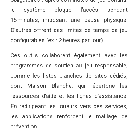
le système bloque l’accès pendant
15 minutes, imposant une pause physique.
D’autres offrent des limites de temps de jeu
configurables (ex. : 2 heures par jour).
Ces outils collaborent également avec les
programmes de soutien au jeu responsable,
comme les listes blanches de sites dédiés,
dont Maison Blanche, qui répertorie les
ressources d’aide et les lignes d’assistance.
En redirigeant les joueurs vers ces services,
les applications renforcent le maillage de
prévention.