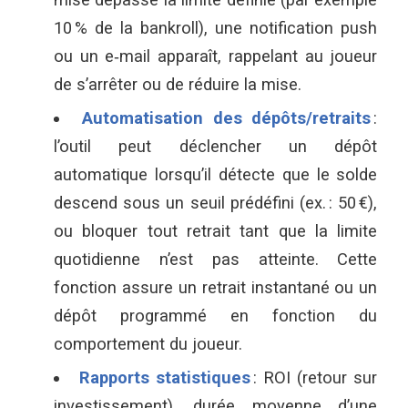
10 % de la bankroll), une notification push
ou un e‑mail apparaît, rappelant au joueur
de s’arrêter ou de réduire la mise.
Automatisation des dépôts/retraits
:
l’outil peut déclencher un dépôt
automatique lorsqu’il détecte que le solde
descend sous un seuil prédéfini (ex. : 50 €),
ou bloquer tout retrait tant que la limite
quotidienne n’est pas atteinte. Cette
fonction assure un retrait instantané ou un
dépôt programmé en fonction du
comportement du joueur.
Rapports statistiques
: ROI (retour sur
investissement), durée moyenne d’une