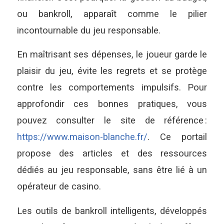
ou bankroll, apparaît comme le pilier
incontournable du jeu responsable.
En maîtrisant ses dépenses, le joueur garde le
plaisir du jeu, évite les regrets et se protège
contre les comportements impulsifs. Pour
approfondir ces bonnes pratiques, vous
pouvez consulter le site de référence :
https://www.maison-blanche.fr/
. Ce portail
propose des articles et des ressources
dédiés au jeu responsable, sans être lié à un
opérateur de casino.
Les outils de bankroll intelligents, développés