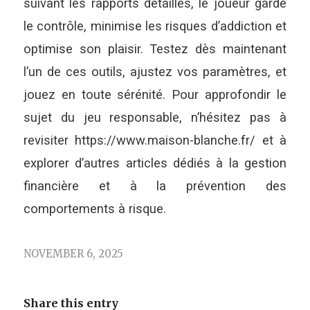
suivant les rapports détaillés, le joueur garde
le contrôle, minimise les risques d’addiction et
optimise son plaisir. Testez dès maintenant
l’un de ces outils, ajustez vos paramètres, et
jouez en toute sérénité. Pour approfondir le
sujet du jeu responsable, n’hésitez pas à
revisiter https://www.maison-blanche.fr/ et à
explorer d’autres articles dédiés à la gestion
financière et à la prévention des
comportements à risque.
NOVEMBER 6, 2025
Share this entry