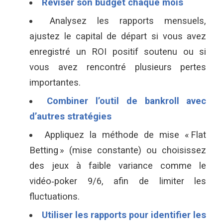
Réviser son budget chaque mois
Analysez les rapports mensuels,
ajustez le capital de départ si vous avez
enregistré un ROI positif soutenu ou si
vous avez rencontré plusieurs pertes
importantes.
Combiner l’outil de bankroll avec
d’autres stratégies
Appliquez la méthode de mise « Flat
Betting » (mise constante) ou choisissez
des jeux à faible variance comme le
vidéo‑poker 9/6, afin de limiter les
fluctuations.
Utiliser les rapports pour identifier les