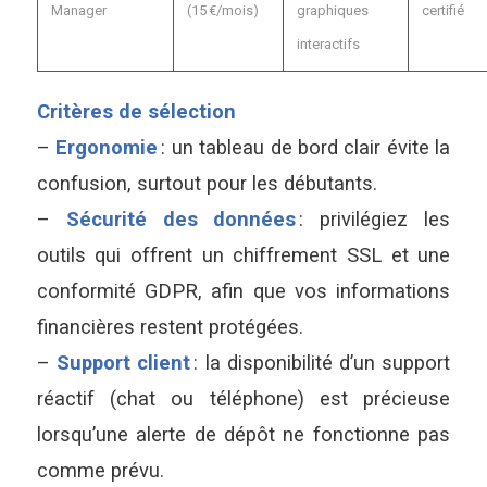
Manager
(15 €/mois)
graphiques
certifié
interactifs
Critères de sélection
–
Ergonomie
: un tableau de bord clair évite la
confusion, surtout pour les débutants.
–
Sécurité des données
: privilégiez les
outils qui offrent un chiffrement SSL et une
conformité GDPR, afin que vos informations
financières restent protégées.
–
Support client
: la disponibilité d’un support
réactif (chat ou téléphone) est précieuse
lorsqu’une alerte de dépôt ne fonctionne pas
comme prévu.