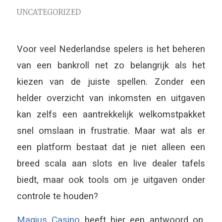
UNCATEGORIZED
Voor veel Nederlandse spelers is het beheren
van een bankroll net zo belangrijk als het
kiezen van de juiste spellen. Zonder een
helder overzicht van inkomsten en uitgaven
kan zelfs een aantrekkelijk welkomstpakket
snel omslaan in frustratie. Maar wat als er
een platform bestaat dat je niet alleen een
breed scala aan slots en live dealer tafels
biedt, maar ook tools om je uitgaven onder
controle te houden?
Magius Casino
heeft hier een antwoord op.