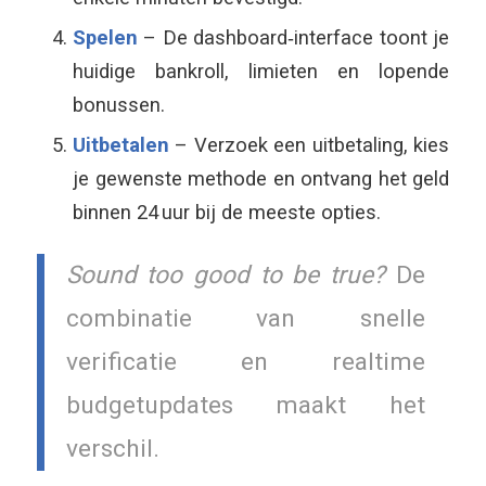
Spelen
– De dashboard‑interface toont je
huidige bankroll, limieten en lopende
bonussen.
Uitbetalen
– Verzoek een uitbetaling, kies
je gewenste methode en ontvang het geld
binnen 24 uur bij de meeste opties.
Sound too good to be true?
De
combinatie van snelle
verificatie en realtime
budgetupdates maakt het
verschil.