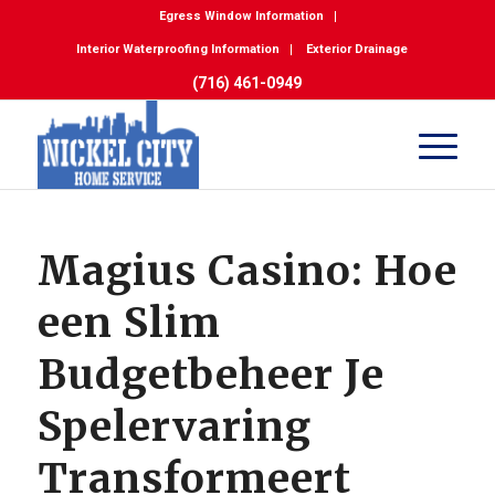
Egress Window Information
Interior Waterproofing Information
Exterior Drainage
(716) 461-0949
Magius Casino: Hoe
een Slim
Budgetbeheer Je
Spelervaring
Transformeert