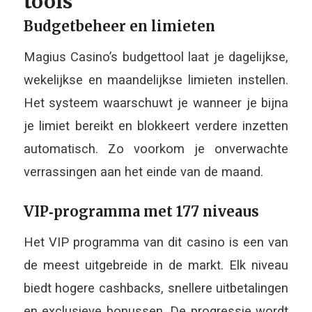
tools
Budgetbeheer en limieten
Magius Casino’s budgettool laat je dagelijkse,
wekelijkse en maandelijkse limieten instellen.
Het systeem waarschuwt je wanneer je bijna
je limiet bereikt en blokkeert verdere inzetten
automatisch. Zo voorkom je onverwachte
verrassingen aan het einde van de maand.
VIP‑programma met 177 niveaus
Het VIP programma van dit casino is een van
de meest uitgebreide in de markt. Elk niveau
biedt hogere cashbacks, snellere uitbetalingen
en exclusieve bonussen. De progressie wordt