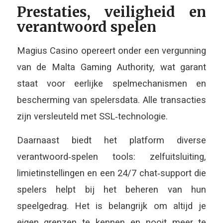
Prestaties, veiligheid en
verantwoord spelen
Magius Casino opereert onder een vergunning
van de Malta Gaming Authority, wat garant
staat voor eerlijke spelmechanismen en
bescherming van spelersdata. Alle transacties
zijn versleuteld met SSL‑technologie.
Daarnaast biedt het platform diverse
verantwoord‑spelen tools: zelfuitsluiting,
limietinstellingen en een 24/7 chat‑support die
spelers helpt bij het beheren van hun
speelgedrag. Het is belangrijk om altijd je
eigen grenzen te kennen en nooit meer te