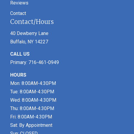
Reviews
Contact
Contact/Hours
40 Dewberry Lane
Buffalo, NY 14227
CALL US
Primary:
716-461-0949
HOURS
Mon: 8:00AM-4:30PM
Tue: 8:00AM-4:30PM
Wed: 8:00AM-4:30PM
Thu: 8:00AM-4:30PM
Fri: 8:00AM-4:30PM
Sat: By Appointment
Sun: CLOSED