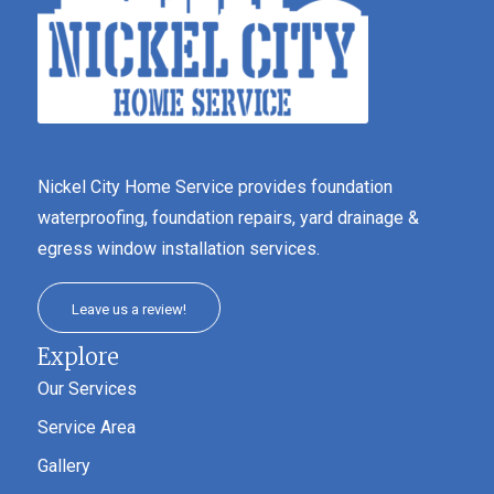
Nickel City Home Service provides foundation
waterproofing, foundation repairs, yard drainage &
egress window installation services.
Leave us a review!
Explore
Our Services
Service Area
Gallery