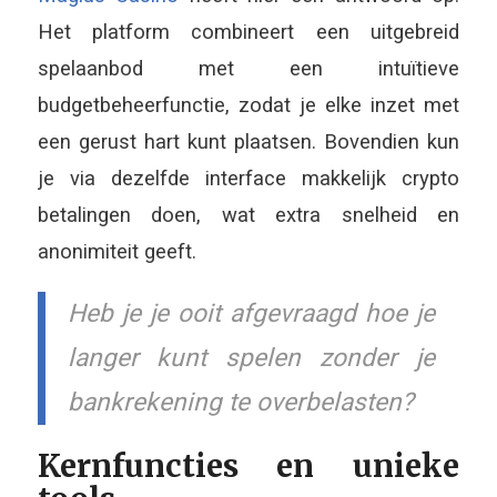
Het platform combineert een uitgebreid
spelaanbod met een intuïtieve
budgetbeheerfunctie, zodat je elke inzet met
een gerust hart kunt plaatsen. Bovendien kun
je via dezelfde interface makkelijk crypto
betalingen doen, wat extra snelheid en
anonimiteit geeft.
Heb je je ooit afgevraagd hoe je
langer kunt spelen zonder je
bankrekening te overbelasten?
Kernfuncties en unieke