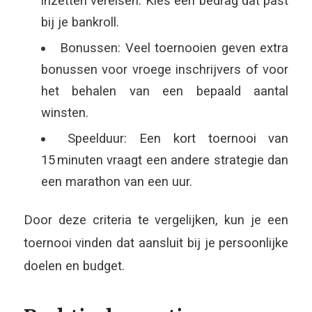
inzetten vereisen. Kies een bedrag dat past
bij je bankroll.
Bonussen: Veel toernooien geven extra
bonussen voor vroege inschrijvers of voor
het behalen van een bepaald aantal
winsten.
Speelduur: Een kort toernooi van
15 minuten vraagt een andere strategie dan
een marathon van een uur.
Door deze criteria te vergelijken, kun je een
toernooi vinden dat aansluit bij je persoonlijke
doelen en budget.