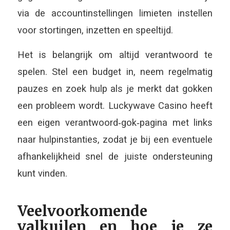
via de accountinstellingen limieten instellen
voor stortingen, inzetten en speeltijd.
Het is belangrijk om altijd verantwoord te
spelen. Stel een budget in, neem regelmatig
pauzes en zoek hulp als je merkt dat gokken
een probleem wordt. Luckywave Casino heeft
een eigen verantwoord‑gok‑pagina met links
naar hulpinstanties, zodat je bij een eventuele
afhankelijkheid snel de juiste ondersteuning
kunt vinden.
Veelvoorkomende
valkuilen en hoe je ze