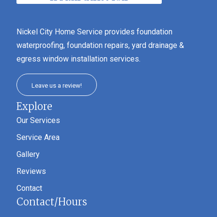
Nickel City Home Service provides foundation
waterproofing, foundation repairs, yard drainage &
egress window installation services.
Leave us a review!
Explore
Our Services
Service Area
Gallery
Reviews
Contact
Contact/Hours