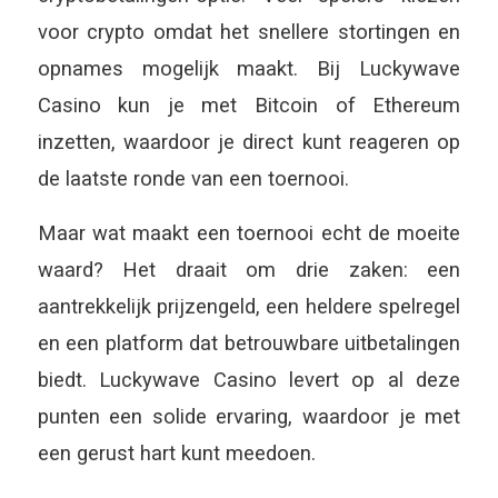
voor crypto omdat het snellere stortingen en
opnames mogelijk maakt. Bij Luckywave
Casino kun je met Bitcoin of Ethereum
inzetten, waardoor je direct kunt reageren op
de laatste ronde van een toernooi.
Maar wat maakt een toernooi echt de moeite
waard? Het draait om drie zaken: een
aantrekkelijk prijzengeld, een heldere spelregel
en een platform dat betrouwbare uitbetalingen
biedt. Luckywave Casino levert op al deze
punten een solide ervaring, waardoor je met
een gerust hart kunt meedoen.