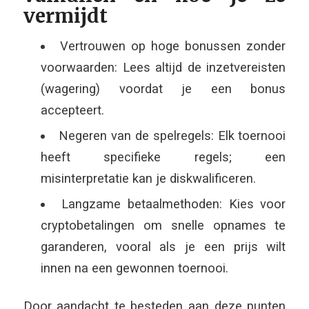
vermijdt
Vertrouwen op hoge bonussen zonder
voorwaarden: Lees altijd de inzetvereisten
(wagering) voordat je een bonus
accepteert.
Negeren van de spelregels: Elk toernooi
heeft specifieke regels; een
misinterpretatie kan je diskwalificeren.
Langzame betaalmethoden: Kies voor
cryptobetalingen om snelle opnames te
garanderen, vooral als je een prijs wilt
innen na een gewonnen toernooi.
Door aandacht te besteden aan deze punten