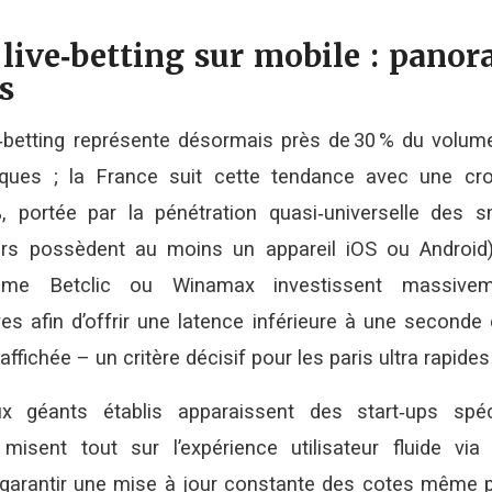
 live‑betting sur mobile : pano
s
e‑betting représente désormais près de 30 % du volum
iques ; la France suit cette tendance avec une cro
 portée par la pénétration quasi‑universelle des 
ers possèdent au moins un appareil iOS ou Android)
mme Betclic ou Winamax investissent massive
ves afin d’offrir une latence inférieure à une seconde
 affichée – un critère décisif pour les paris ultra rapides
ux géants établis apparaissent des start‑ups sp
i misent tout sur l’expérience utilisateur fluide vi
arantir une mise à jour constante des cotes même p