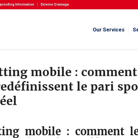
rproofing Information
Exterior Drainage
Our Services
S
tting mobile : comment
edéfinissent le pari spo
éel
tting mobile : comment l