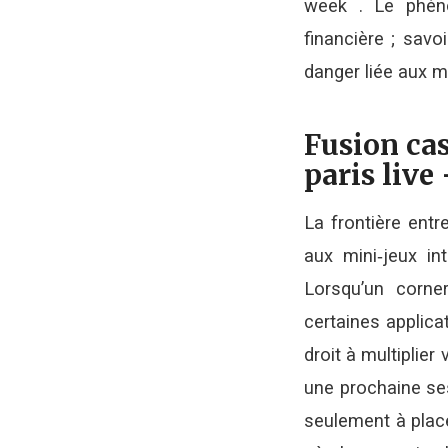
week . Le phéno
financière ; savo
danger liée aux 
Fusion cas
paris live
La frontière entr
aux mini‐jeux int
Lorsqu’un corne
certaines applic
droit à multiplie
une prochaine se
seulement à plac