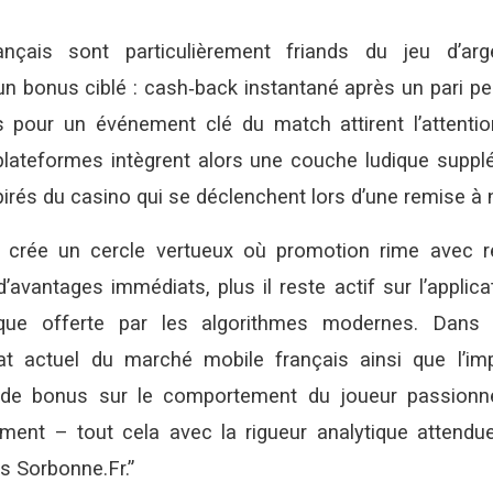
nçais sont particulièrement friands du jeu d’arge
n bonus ciblé : cash‑back instantané après un pari pe
 pour un événement clé du match attirent l’attent
plateformes intègrent alors une couche ludique suppl
pirés du casino qui se déclenchent lors d’une remise à 
crée un cercle vertueux où promotion rime avec ré
’avantages immédiats, plus il reste actif sur l’applicat
tique offerte par les algorithmes modernes. Dans 
tat actuel du marché mobile français ainsi que l’i
s de bonus sur le comportement du joueur passionn
ment – tout cela avec la rigueur analytique attendue
ns Sorbonne.Fr.”