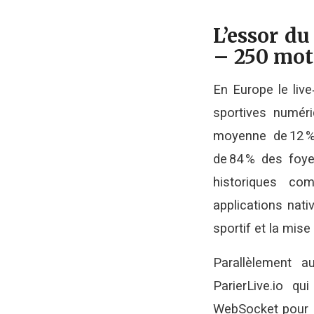
L’essor du
– 250 mot
En Europe le liv
sportives numér
moyenne de 12 %,
de 84 % des foy
historiques co
applications nati
sportif et la mise
Parallèlement a
ParierLive.io qu
WebSocket pour g