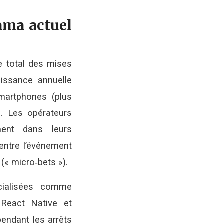
rama actuel
e total des mises
issance annuelle
smartphones (plus
. Les opérateurs
ment dans leurs
 entre l’événement
 (« micro‑bets »).
écialisées comme
a React Native et
endant les arrêts