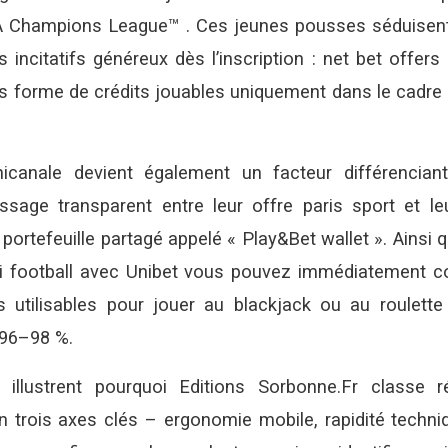
FA Champions League™️ . Ces jeunes pousses séduisen
incitatifs généreux dès l’inscription : net bet offers
s forme de crédits jouables uniquement dans le cadre du 
nicanale devient également un facteur différenciant
sage transparent entre leur offre paris sport et le
 portefeuille partagé appelé « Play&Bet wallet ». Ainsi
ri football avec Unibet vous pouvez immédiatement co
ls utilisables pour jouer au blackjack ou au roulet
 96–98 %.
illustrent pourquoi Editions Sorbonne.Fr classe r
n trois axes clés – ergonomie mobile, rapidité techni