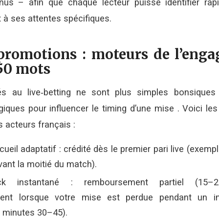
us – afin que chaque lecteur puisse identifier rap
 à ses attentes spécifiques.
promotions : moteurs de l’eng
250 mots
s au live‑betting ne sont plus simples bonsiques
giques pour influencer le timing d’une mise . Voici l
 acteurs français :
ueil adaptatif : crédité dès le premier pari live (exemp
ant la moitié du match).
ck instantané : remboursement partiel (15–
ent lorsque votre mise est perdue pendant un inte
e minutes 30–45).