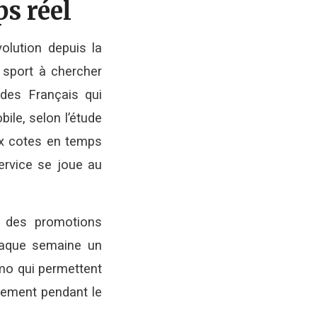
ps réel
olution depuis la
 sport à chercher
% des Français qui
ile, selon l’étude
ux cotes en temps
service se joue au
r des promotions
chaque semaine un
omo qui permettent
quement pendant le