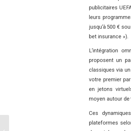
publicitaires UE
leurs programmes 
jusqu’à 500 € sou
bet insurance »).
L’intégration om
proposent un pas
classiques via un
votre premier pa
en jetons virtue
moyen autour de
Ces dynamiques 
plateformes selo
Quand le grand écran rencontre les
rouleaux : l’influence du cinéma et