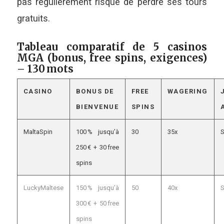
pas régulièrement risque de perdre ses tours
gratuits.
Tableau comparatif de 5 casinos
MGA (bonus, free spins, exigences)
– 130 mots
CASINO
BONUS DE
FREE
WAGERING
BIENVENUE
SPINS
MaltaSpin
100 % jusqu’à
30
35x
S
250 € + 30 free
spins
LuckyMaltese
150 % jusqu’à
50
40x
S
300 € + 50 free
spins