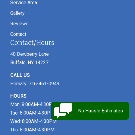
Service Area
Gallery
Reviews
Contact
Contact/Hours
40 Dewberry Lane
Buffalo, NY 14227
CALL US
Primary:
716-461-0949
HOURS
Mon: 8:00AM-4:30PM
No Hassle Estimates
Tue: 8:00AM-4:30PM
Wed: 8:00AM-4:30PM
Thu: 8:00AM-4:30PM