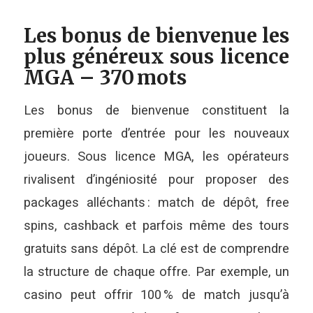
Les bonus de bienvenue les
plus généreux sous licence
MGA – 370 mots
Les bonus de bienvenue constituent la
première porte d’entrée pour les nouveaux
joueurs. Sous licence MGA, les opérateurs
rivalisent d’ingéniosité pour proposer des
packages alléchants : match de dépôt, free
spins, cashback et parfois même des tours
gratuits sans dépôt. La clé est de comprendre
la structure de chaque offre. Par exemple, un
casino peut offrir 100 % de match jusqu’à