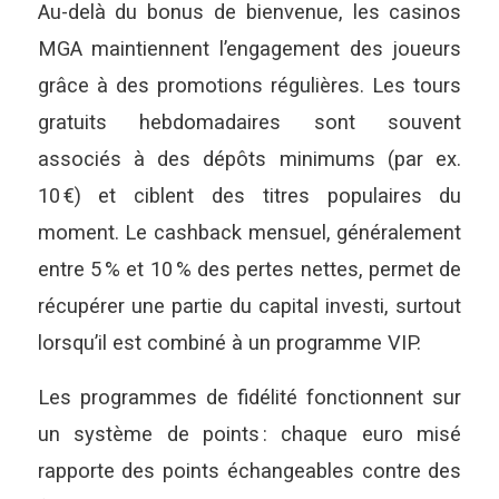
Au-delà du bonus de bienvenue, les casinos
MGA maintiennent l’engagement des joueurs
grâce à des promotions régulières. Les tours
gratuits hebdomadaires sont souvent
associés à des dépôts minimums (par ex.
10 €) et ciblent des titres populaires du
moment. Le cashback mensuel, généralement
entre 5 % et 10 % des pertes nettes, permet de
récupérer une partie du capital investi, surtout
lorsqu’il est combiné à un programme VIP.
Les programmes de fidélité fonctionnent sur
un système de points : chaque euro misé
rapporte des points échangeables contre des