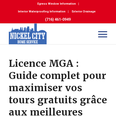
Egress Window Information
Interior Waterproofing Information
Exterior Drainage
(716) 461-0949
Licence MGA :
Guide complet pour
maximiser vos
tours gratuits grâce
aux meilleures