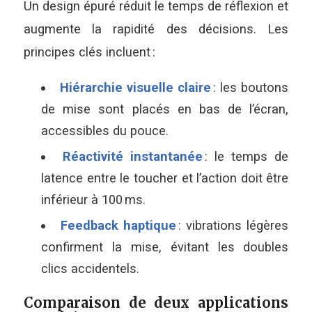
Un design épuré réduit le temps de réflexion et
augmente la rapidité des décisions. Les
principes clés incluent :
Hiérarchie visuelle claire
: les boutons
de mise sont placés en bas de l’écran,
accessibles du pouce.
Réactivité instantanée
: le temps de
latence entre le toucher et l’action doit être
inférieur à 100 ms.
Feedback haptique
: vibrations légères
confirment la mise, évitant les doubles
clics accidentels.
Comparaison de deux applications