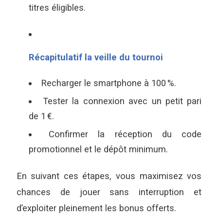
titres éligibles.
Récapitulatif la veille du tournoi
Recharger le smartphone à 100 %.
Tester la connexion avec un petit pari
de 1 €.
Confirmer la réception du code
promotionnel et le dépôt minimum.
En suivant ces étapes, vous maximisez vos
chances de jouer sans interruption et
d’exploiter pleinement les bonus offerts.