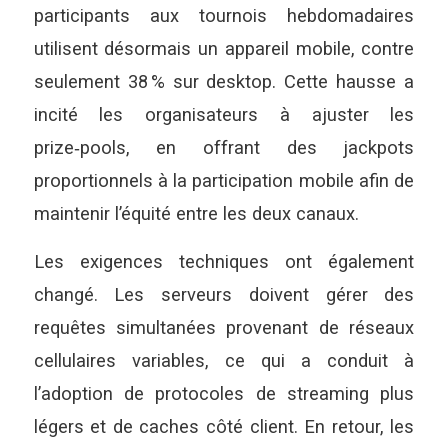
participants aux tournois hebdomadaires
utilisent désormais un appareil mobile, contre
seulement 38 % sur desktop. Cette hausse a
incité les organisateurs à ajuster les
prize‑pools, en offrant des jackpots
proportionnels à la participation mobile afin de
maintenir l’équité entre les deux canaux.
Les exigences techniques ont également
changé. Les serveurs doivent gérer des
requêtes simultanées provenant de réseaux
cellulaires variables, ce qui a conduit à
l’adoption de protocoles de streaming plus
légers et de caches côté client. En retour, les