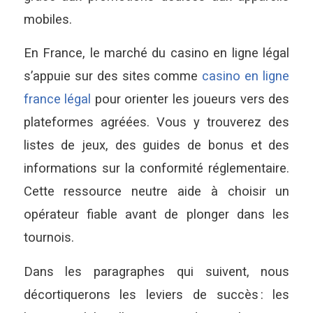
mobiles.
En France, le marché du casino en ligne légal
s’appuie sur des sites comme
casino en ligne
france légal
pour orienter les joueurs vers des
plateformes agréées. Vous y trouverez des
listes de jeux, des guides de bonus et des
informations sur la conformité réglementaire.
Cette ressource neutre aide à choisir un
opérateur fiable avant de plonger dans les
tournois.
Dans les paragraphes qui suivent, nous
décortiquerons les leviers de succès : les