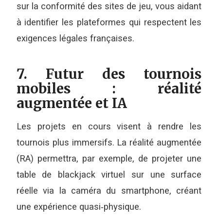
sur la conformité des sites de jeu, vous aidant
à identifier les plateformes qui respectent les
exigences légales françaises.
7. Futur des tournois
mobiles : réalité
augmentée et IA
Les projets en cours visent à rendre les
tournois plus immersifs. La réalité augmentée
(RA) permettra, par exemple, de projeter une
table de blackjack virtuel sur une surface
réelle via la caméra du smartphone, créant
une expérience quasi‑physique.