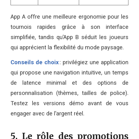
App A offre une meilleure ergonomie pour les
tournois rapides grâce à son interface
simplifiée, tandis qu’App B séduit les joueurs
qui apprécient la flexibilité du mode paysage.
Conseils de choix
: privilégiez une application
qui propose une navigation intuitive, un temps
de latence minimal et des options de
personnalisation (thèmes, tailles de police).
Testez les versions démo avant de vous
engager avec de l’argent réel.
5. Le rôle des promotions