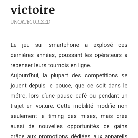
victoire
UNCATEGORIZED
Le jeu sur smartphone a explosé ces
dernières années, poussant les opérateurs à
repenser leurs tournois en ligne.
Aujourd’hui, la plupart des compétitions se
jouent depuis le pouce, que ce soit dans le
métro, lors d’une pause café ou pendant un
trajet en voiture. Cette mobilité modifie non
seulement le timing des mises, mais crée
aussi de nouvelles opportunités de gains
grâce aux promotions dédiées aux appareils