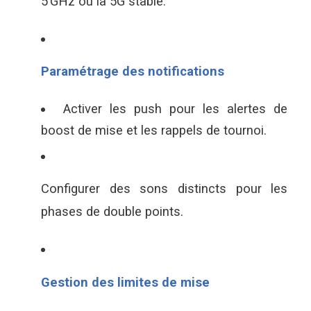
5 GHz ou la 5G stable.
Paramétrage des notifications
Activer les push pour les alertes de
boost de mise et les rappels de tournoi.
Configurer des sons distincts pour les
phases de double points.
Gestion des limites de mise