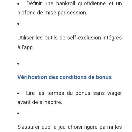
Définir une bankroll quotidienne et un
plafond de mise par session.
Utiliser les outils de self‑exclusion intégrés
à l’app.
Vérification des conditions de bonus
Lire les termes du bonus sans wager
avant de s’inscrire.
S’assurer que le jeu choisi figure parmi les