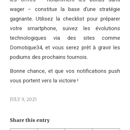
wager – constitue la base d’une stratégie
gagnante. Utilisez la checklist pour préparer
votre smartphone, suivez les évolutions
technologiques via des sites comme
Domotique34, et vous serez prêt à gravir les
podiums des prochains tournois.
Bonne chance, et que vos notifications push
vous portent vers la victoire !
JULY 9, 2025
Share this entry