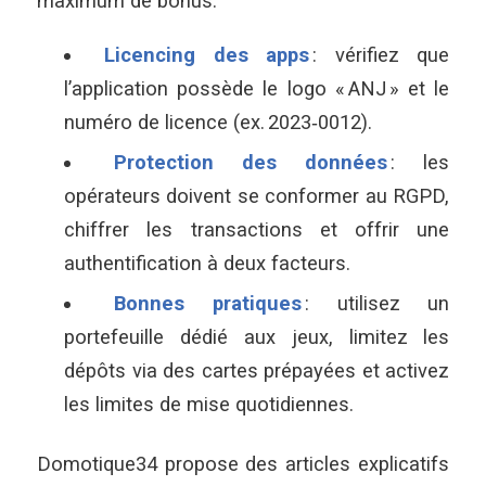
maximum de bonus.
Licencing des apps
: vérifiez que
l’application possède le logo « ANJ » et le
numéro de licence (ex. 2023‑0012).
Protection des données
: les
opérateurs doivent se conformer au RGPD,
chiffrer les transactions et offrir une
authentification à deux facteurs.
Bonnes pratiques
: utilisez un
portefeuille dédié aux jeux, limitez les
dépôts via des cartes prépayées et activez
les limites de mise quotidiennes.
Domotique34 propose des articles explicatifs