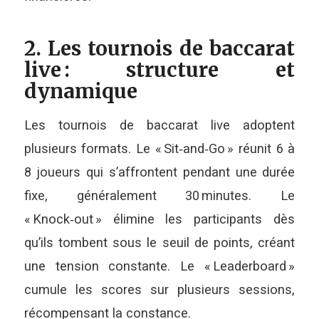
2. Les tournois de baccarat
live : structure et
dynamique
Les tournois de baccarat live adoptent
plusieurs formats. Le « Sit‑and‑Go » réunit 6 à
8 joueurs qui s’affrontent pendant une durée
fixe, généralement 30 minutes. Le
« Knock‑out » élimine les participants dès
qu’ils tombent sous le seuil de points, créant
une tension constante. Le « Leaderboard »
cumule les scores sur plusieurs sessions,
récompensant la constance.