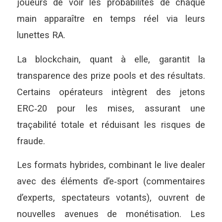
joueurs de voir les probabilités de chaque
main apparaître en temps réel via leurs
lunettes RA.
La blockchain, quant à elle, garantit la
transparence des prize pools et des résultats.
Certains opérateurs intègrent des jetons
ERC‑20 pour les mises, assurant une
traçabilité totale et réduisant les risques de
fraude.
Les formats hybrides, combinant le live dealer
avec des éléments d’e‑sport (commentaires
d’experts, spectateurs votants), ouvrent de
nouvelles avenues de monétisation. Les