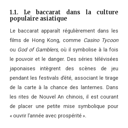
1.1. Le baccarat dans la culture
populaire asiatique
Le baccarat apparaît régulièrement dans les
films de Hong Kong, comme
Casino Tycoon
ou
God of Gamblers
, où il symbolise à la fois
le pouvoir et le danger. Des séries télévisées
japonaises intègrent des scènes de jeu
pendant les festivals d’été, associant le tirage
de la carte à la chance des lanternes. Dans
les rites de Nouvel An chinois, il est courant
de placer une petite mise symbolique pour
« ouvrir l’année avec prospérité ».