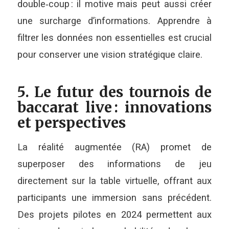
double‑coup : il motive mais peut aussi créer
une surcharge d’informations. Apprendre à
filtrer les données non essentielles est crucial
pour conserver une vision stratégique claire.
5. Le futur des tournois de
baccarat live : innovations
et perspectives
La réalité augmentée (RA) promet de
superposer des informations de jeu
directement sur la table virtuelle, offrant aux
participants une immersion sans précédent.
Des projets pilotes en 2024 permettent aux