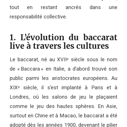
tout en restant ancrés dans une
responsabilité collective.
1. L’évolution du baccarat
live à travers les cultures
Le baccarat, né au XVIIᵉ siècle sous le nom
de « Baccara » en Italie, a d’abord trouvé son
public parmi les aristocrates européens. Au
XIXᵉ siècle, il s’est implanté à Paris et à
Londres, où les salons de jeu le plaçaient
comme le jeu des hautes sphères. En Asie,
surtout en Chine et à Macao, le baccarat a été
adopté dès les années 1900, devenant le pilier