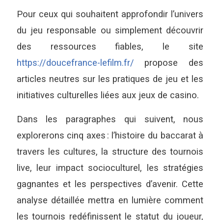
Pour ceux qui souhaitent approfondir l’univers
du jeu responsable ou simplement découvrir
des ressources fiables, le site
https://doucefrance-lefilm.fr/
propose des
articles neutres sur les pratiques de jeu et les
initiatives culturelles liées aux jeux de casino.
Dans les paragraphes qui suivent, nous
explorerons cinq axes : l’histoire du baccarat à
travers les cultures, la structure des tournois
live, leur impact socioculturel, les stratégies
gagnantes et les perspectives d’avenir. Cette
analyse détaillée mettra en lumière comment
les tournois redéfinissent le statut du joueur,