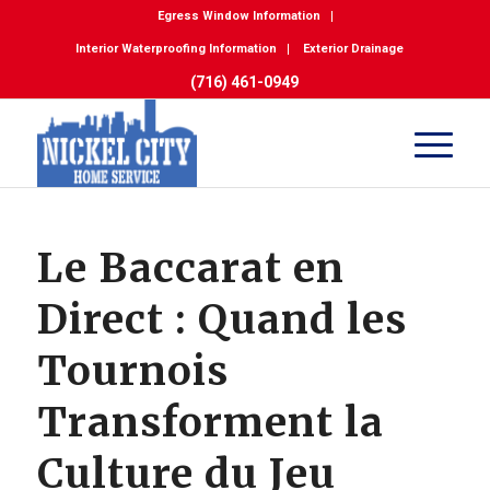
Egress Window Information
Interior Waterproofing Information
Exterior Drainage
(716) 461-0949
Le Baccarat en
Direct : Quand les
Tournois
Transforment la
Culture du Jeu