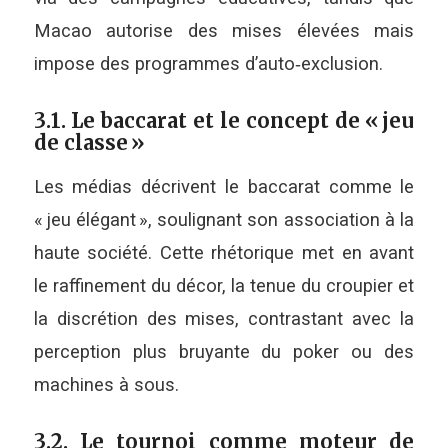
Macao autorise des mises élevées mais
impose des programmes d’auto‑exclusion.
3.1. Le baccarat et le concept de « jeu
de classe »
Les médias décrivent le baccarat comme le
« jeu élégant », soulignant son association à la
haute société. Cette rhétorique met en avant
le raffinement du décor, la tenue du croupier et
la discrétion des mises, contrastant avec la
perception plus bruyante du poker ou des
machines à sous.
3.2. Le tournoi comme moteur de