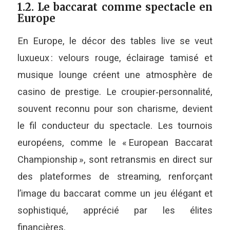
1.2. Le baccarat comme spectacle en
Europe
En Europe, le décor des tables live se veut
luxueux : velours rouge, éclairage tamisé et
musique lounge créent une atmosphère de
casino de prestige. Le croupier‑personnalité,
souvent reconnu pour son charisme, devient
le fil conducteur du spectacle. Les tournois
européens, comme le « European Baccarat
Championship », sont retransmis en direct sur
des plateformes de streaming, renforçant
l’image du baccarat comme un jeu élégant et
sophistiqué, apprécié par les élites
financières.