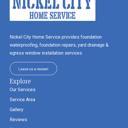
Nickel City Home Service provides foundation
waterproofing, foundation repairs, yard drainage &
egress window installation services.
Leave us a review!
Explore
Our Services
Service Area
Gallery
Reviews