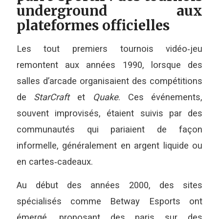
underground aux
plateformes officielles
Les tout premiers tournois vidéo‑jeu
remontent aux années 1990, lorsque des
salles d’arcade organisaient des compétitions
de
StarCraft
et
Quake
. Ces événements,
souvent improvisés, étaient suivis par des
communautés qui pariaient de façon
informelle, généralement en argent liquide ou
en cartes‑cadeaux.
Au début des années 2000, des sites
spécialisés comme Betway Esports ont
émergé, proposant des paris sur des