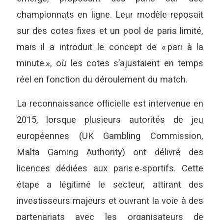
championnats en ligne. Leur modèle reposait
sur des cotes fixes et un pool de paris limité,
mais il a introduit le concept de « pari à la
minute », où les cotes s’ajustaient en temps
réel en fonction du déroulement du match.
La reconnaissance officielle est intervenue en
2015, lorsque plusieurs autorités de jeu
européennes (UK Gambling Commission,
Malta Gaming Authority) ont délivré des
licences dédiées aux paris e‑sportifs. Cette
étape a légitimé le secteur, attirant des
investisseurs majeurs et ouvrant la voie à des
partenariats avec les organisateurs de