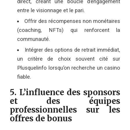
direct, créant une boucle d’engagement
entre le visionnage et le pari.
Offrir des récompenses non monétaires
(coaching, NFTs) qui renforcent la
communauté.
Intégrer des options de retrait immédiat,
un critère de choix souvent cité sur
Plusquelinfo lorsqu’on recherche un casino
fiable.
5. L’influence des sponsors
et des équipes
professionnelles sur les
offres de bonus