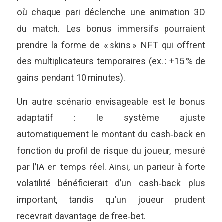
où chaque pari déclenche une animation 3D
du match. Les bonus immersifs pourraient
prendre la forme de « skins » NFT qui offrent
des multiplicateurs temporaires (ex. : +15 % de
gains pendant 10 minutes).
Un autre scénario envisageable est le bonus
adaptatif : le système ajuste
automatiquement le montant du cash‑back en
fonction du profil de risque du joueur, mesuré
par l’IA en temps réel. Ainsi, un parieur à forte
volatilité bénéficierait d’un cash‑back plus
important, tandis qu’un joueur prudent
recevrait davantage de free‑bet.