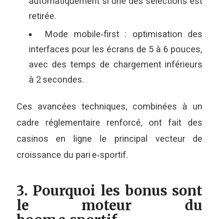
automatiquement si une des sélections est
retirée.
Mode mobile‑first : optimisation des
interfaces pour les écrans de 5 à 6 pouces,
avec des temps de chargement inférieurs
à 2 secondes.
Ces avancées techniques, combinées à un
cadre réglementaire renforcé, ont fait des
casinos en ligne le principal vecteur de
croissance du pari e‑sportif.
3. Pourquoi les bonus sont
le moteur du