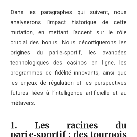
Dans les paragraphes qui suivent, nous
analyserons l’impact historique de cette
mutation, en mettant l’accent sur le rôle
crucial des bonus. Nous décortiquerons les
origines du pari e‑sportif, les avancées
technologiques des casinos en ligne, les
programmes de fidélité innovants, ainsi que
les enjeux de régulation et les perspectives
futures liées à l’intelligence artificielle et au
métavers.
1. Les racines du
pari e‑sportif : des tournois