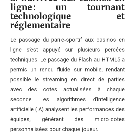
ligne : un tournant
technologique et
réglementaire
Le passage du pari e‑sportif aux casinos en
ligne s’est appuyé sur plusieurs percées
techniques. Le passage du Flash au HTML5 a
permis un rendu fluide sur mobile, rendant
possible le streaming en direct de parties
avec des cotes actualisées à chaque
seconde. Les algorithmes d’intelligence
artificielle (IA) analysent les performances des
équipes, générant des micro‑cotes
personnalisées pour chaque joueur.