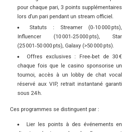
pour chaque pari, 3 points supplémentaires
lors d’un pari pendant un stream officiel.
Statuts : Streamer (0‑10 000 pts),
Influencer (10 001‑25 000 pts), Star
(25 001‑50 000 pts), Galaxy (>50 000 pts).
Offres exclusives : Free‑bet de 30 €
chaque fois que le casino sponsorise un
tournoi, accès à un lobby de chat vocal
réservé aux VIP, retrait instantané garanti
sous 24 h.
Ces programmes se distinguent par :
Lier les points à des événements en