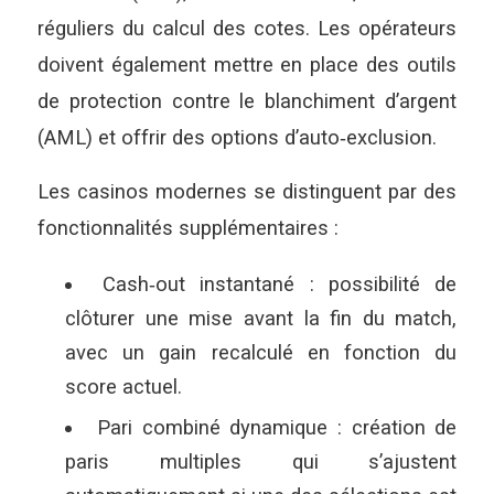
réguliers du calcul des cotes. Les opérateurs
doivent également mettre en place des outils
de protection contre le blanchiment d’argent
(AML) et offrir des options d’auto‑exclusion.
Les casinos modernes se distinguent par des
fonctionnalités supplémentaires :
Cash‑out instantané : possibilité de
clôturer une mise avant la fin du match,
avec un gain recalculé en fonction du
score actuel.
Pari combiné dynamique : création de
paris multiples qui s’ajustent