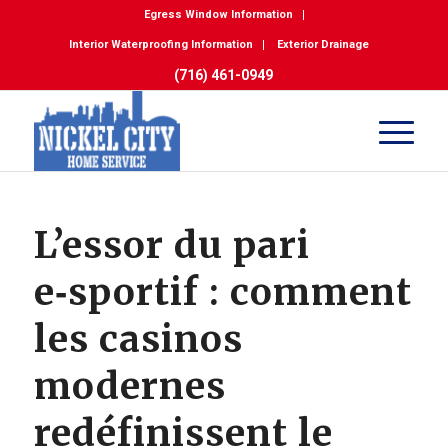
Egress Window Information
Interior Waterproofing Information
Exterior Drainage
(716) 461-0949
L’essor du pari
e‑sportif : comment
les casinos
modernes
redéfinissent le