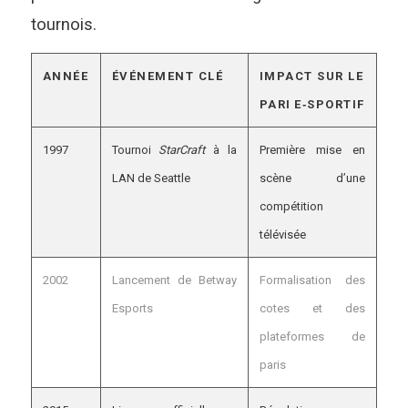
tournois.
ANNÉE
ÉVÉNEMENT CLÉ
IMPACT SUR LE
PARI E‑SPORTIF
1997
Tournoi
StarCraft
à la
Première mise en
LAN de Seattle
scène d’une
compétition
télévisée
2002
Lancement de Betway
Formalisation des
Esports
cotes et des
plateformes de
paris