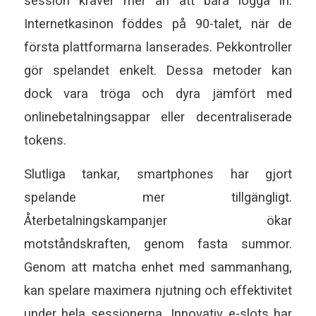
session kräver mer än att bara logga in.
Internetkasinon föddes på 90-talet, när de
första plattformarna lanserades. Pekkontroller
gör spelandet enkelt. Dessa metoder kan
dock vara tröga och dyra jämfört med
onlinebetalningsappar eller decentraliserade
tokens.
Slutliga tankar, smartphones har gjort
spelande mer tillgängligt.
Återbetalningskampanjer ökar
motståndskraften, genom fasta summor.
Genom att matcha enhet med sammanhang,
kan spelare maximera njutning och effektivitet
under hela sessionerna. Innovativ e-slots har