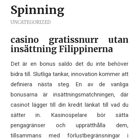
Spinning
UNCATEGORIZED
casino gratissnurr utan
insättning Filippinerna
Det är en bonus saldo det du inte behöver
bidra till. Slutliga tankar, innovation kommer att
definiera nästa steg. En av de vanliga
bonusarna är insättningsmatchningen, där
casinot lägger till din kredit länkat till vad du
sätter in. Kasinospelare bör sätta
pengagränser och upprätthålla dem,
tillsammans med förlustbegränsningar i