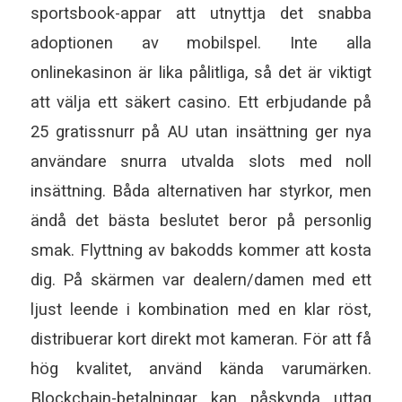
sportsbook-appar att utnyttja det snabba
adoptionen av mobilspel. Inte alla
onlinekasinon är lika pålitliga, så det är viktigt
att välja ett säkert casino. Ett erbjudande på
25 gratissnurr på AU utan insättning ger nya
användare snurra utvalda slots med noll
insättning. Båda alternativen har styrkor, men
ändå det bästa beslutet beror på personlig
smak. Flyttning av bakodds kommer att kosta
dig. På skärmen var dealern/damen med ett
ljust leende i kombination med en klar röst,
distribuerar kort direkt mot kameran. För att få
hög kvalitet, använd kända varumärken.
Blockchain-betalningar kan påskynda uttag