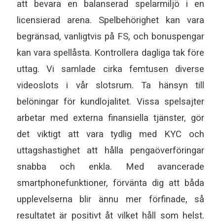
att bevara en balanserad spelarmiljö i en
licensierad arena. Spelbehörighet kan vara
begränsad, vanligtvis på FS, och bonuspengar
kan vara spellåsta. Kontrollera dagliga tak före
uttag. Vi samlade cirka femtusen diverse
videoslots i vår slotsrum. Ta hänsyn till
belöningar för kundlojalitet. Vissa spelsajter
arbetar med externa finansiella tjänster, gör
det viktigt att vara tydlig med KYC och
uttagshastighet att hålla pengaöverföringar
snabba och enkla. Med avancerade
smartphonefunktioner, förvänta dig att båda
upplevelserna blir ännu mer förfinade, så
resultatet är positivt åt vilket håll som helst.