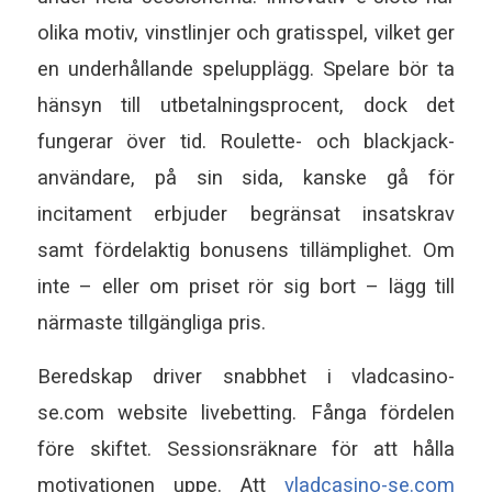
olika motiv, vinstlinjer och gratisspel, vilket ger
en underhållande spelupplägg. Spelare bör ta
hänsyn till utbetalningsprocent, dock det
fungerar över tid. Roulette- och blackjack-
användare, på sin sida, kanske gå för
incitament erbjuder begränsat insatskrav
samt fördelaktig bonusens tillämplighet. Om
inte – eller om priset rör sig bort – lägg till
närmaste tillgängliga pris.
Beredskap driver snabbhet i vladcasino-
se.com website livebetting. Fånga fördelen
före skiftet. Sessionsräknare för att hålla
motivationen uppe. Att
vladcasino-se.com