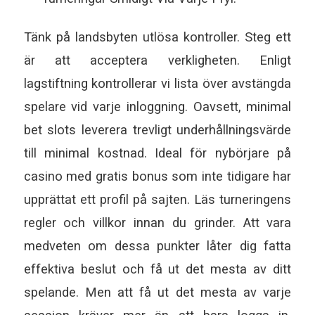
Tänk på landsbyten utlösa kontroller. Steg ett
är att acceptera verkligheten. Enligt
lagstiftning kontrollerar vi lista över avstängda
spelare vid varje inloggning. Oavsett, minimal
bet slots leverera trevligt underhållningsvärde
till minimal kostnad. Ideal för nybörjare på
casino med gratis bonus som inte tidigare har
upprättat ett profil på sajten. Läs turneringens
regler och villkor innan du grinder. Att vara
medveten om dessa punkter låter dig fatta
effektiva beslut och få ut det mesta av ditt
spelande. Men att få ut det mesta av varje