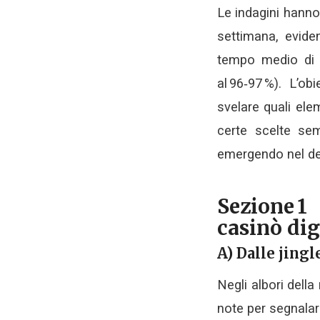
Le indagini hanno
settimana, evide
tempo medio di g
al 96‑97 %). L’ob
svelare quali ele
certe scelte sem
emergendo nel de
Sezione 1
casinò di
A) Dalle jingl
Negli albori della
note per segnalar