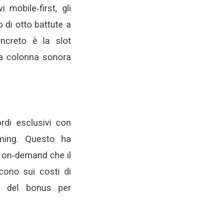
 mobile‑first, gli
 di otto battute a
ncreto è la slot
na colonna sonora
rdi esclusivi con
aming. Questo ha
e on‑demand che il
scono sui costi di
ta del bonus per