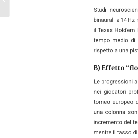
Bonuswelt im Demo‑Modus
Studi neuroscien
binaurali a 14 Hz
il Texas Hold’em 
tempo medio di r
rispetto a una pis
B) Effetto “f
Le progressioni a
nei giocatori pro
torneo europeo d
una colonna son
incremento del te
mentre il tasso d