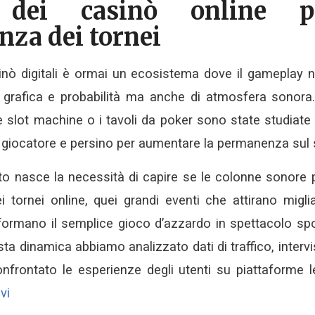
 dei casinò online p
enza dei tornei
inò digitali è ormai un ecosistema dove il gameplay n
 grafica e probabilità ma anche di atmosfera sonor
lot machine o i tavoli da poker sono state studiate 
 giocatore e persino per aumentare la permanenza sul s
to nasce la necessità di capire se le colonne sonore
i tornei online, quei grandi eventi che attirano miglia
formano il semplice gioco d’azzardo in spettacolo spor
ta dinamica abbiamo analizzato dati di traffico, interv
onfrontato le esperienze degli utenti su piattaforme l
vi