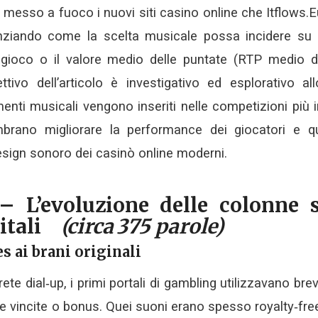
 messo a fuoco i nuovi siti casino online che Itflows.
nziando come la scelta musicale possa incidere su
ioco o il valore medio delle puntate (RTP medio d
iettivo dell’articolo è investigativo ed esplorativo 
menti musicali vengono inseriti nelle competizioni più 
brano migliorare la performance dei giocatori e q
sign sonoro dei casinò online moderni.
 – L’evoluzione delle colonne 
gitali
(circa 375 parole)
es ai brani originali
 rete dial‑up, i primi portali di gambling utilizzavano brev
e vincite o bonus. Quei suoni erano spesso royalty‑free