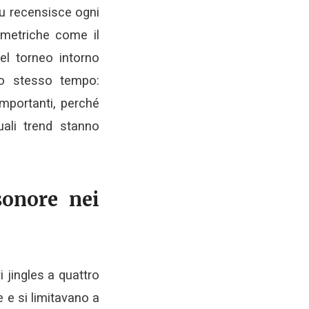
Eu recensisce ogni
 metriche come il
el torneo intorno
allo stesso tempo:
importanti, perché
uali trend stanno
sonore nei
i jingles a quattro
 e si limitavano a