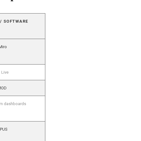
/ SOFTWARE
Miro
 Live
FMOD
om dashboards
OPUS