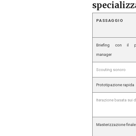
specializ
PASSAGGIO
Briefing con il p
manager
Scouting sonoro
Prototipazione rapida
Iterazione basata sui d
Masterizzazione finale