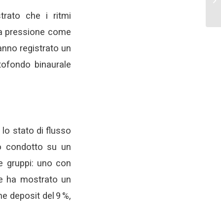
To
trato che i ritmi
lta pressione come
anno registrato un
tofondo binaurale
lo stato di flusso
dio condotto su un
e gruppi: uno con
e ha mostrato un
e deposit del 9 %,