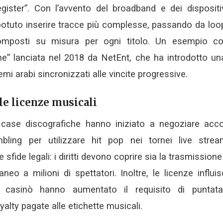
gister”. Con l’avvento del broadband e dei dispositivi
otuto inserire tracce più complesse, passando da loop
 composti su misura per ogni titolo. Un esempio co
ne” lanciata nel 2018 da NetEnt, che ha introdotto u
mi arabi sincronizzati alle vincite progressive.
lle licenze musicali
case discografiche hanno iniziato a negoziare acco
mbling per utilizzare hit pop nei tornei live stre
fide legali: i diritti devono coprire sia la trasmission
neo a milioni di spettatori. Inoltre, le licenze influi
i casinò hanno aumentato il requisito di punta
alty pagate alle etichette musicali.