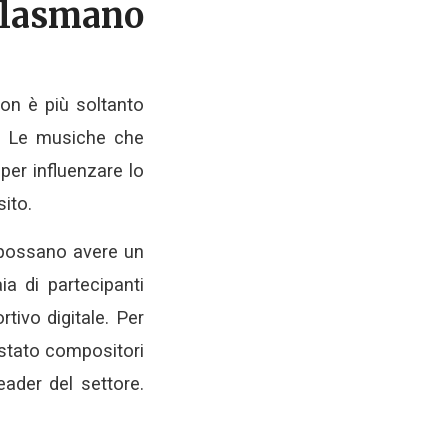
lasmano
on è più soltanto
a. Le musiche che
per influenzare lo
ito.
 possano avere un
ia di partecipanti
tivo digitale. Per
istato compositori
eader del settore.