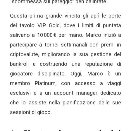
“scommessa sul pareggio” ben calibrate.
Questa prima grande vincita gli aprì le porte
del tavolo VIP Gold, dove i limiti di puntata
salivano a 10 000 € per mano. Marco iniziò a
partecipare a tornei settimanali con premi in
criptovalute, migliorando la sua gestione del
bankroll e costruendo una reputazione di
giocatore disciplinato. Oggi, Marco è un
membro Platinum, con accesso a viaggi
esclusivi e a un account manager dedicato
che lo assiste nella pianificazione delle sue
sessioni di gioco.