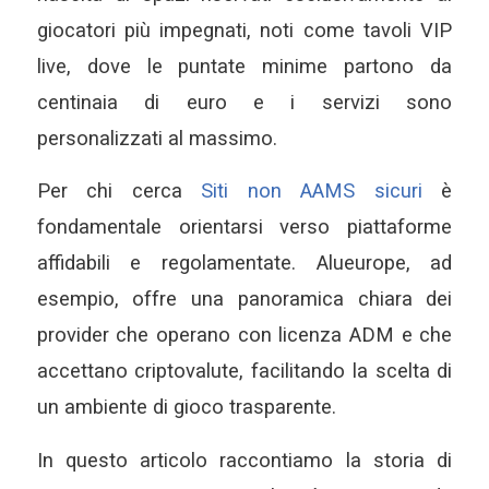
giocatori più impegnati, noti come tavoli VIP
live, dove le puntate minime partono da
centinaia di euro e i servizi sono
personalizzati al massimo.
Per chi cerca
Siti non AAMS sicuri
è
fondamentale orientarsi verso piattaforme
affidabili e regolamentate. Alueurope, ad
esempio, offre una panoramica chiara dei
provider che operano con licenza ADM e che
accettano criptovalute, facilitando la scelta di
un ambiente di gioco trasparente.
In questo articolo raccontiamo la storia di