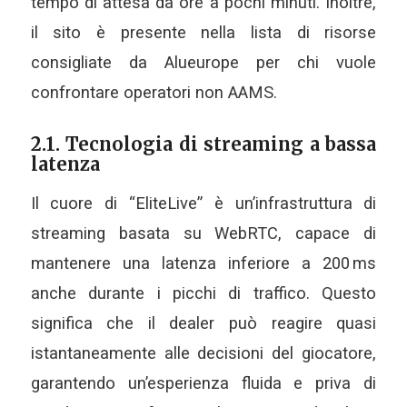
tempo di attesa da ore a pochi minuti. Inoltre,
il sito è presente nella lista di risorse
consigliate da Alueurope per chi vuole
confrontare operatori non AAMS.
2.1. Tecnologia di streaming a bassa
latenza
Il cuore di “EliteLive” è un’infrastruttura di
streaming basata su WebRTC, capace di
mantenere una latenza inferiore a 200 ms
anche durante i picchi di traffico. Questo
significa che il dealer può reagire quasi
istantaneamente alle decisioni del giocatore,
garantendo un’esperienza fluida e priva di