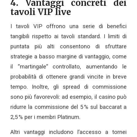
4. Vantaggi concreti dei
tavoli VIP live
I tavoli VIP offrono una serie di benefici
tangibili rispetto ai tavoli standard. I limiti di
puntata più alti consentono di sfruttare
strategie a basso margine di vantaggio, come
il “martingale” controllato, aumentando le
probabilità di ottenere grandi vincite in breve
tempo. Inoltre, gli spread di commissione
sono più favorevoli: ad esempio, il casino può
ridurre la commissione del 5 % sul baccarat a
2,5 % per i membri Platinum.
Altri vantaggi includono l’accesso a tornei