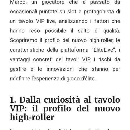
Marco, un giocatore che è passato da
occasionali puntate su slot a protagonista di
un tavolo VIP live, analizzando i fattori che
hanno reso possibile il salto di qualità.
Scopriremo il profilo del nuovo high‑roller, le
caratteristiche della piattaforma “EliteLive”, i
vantaggi concreti dei tavoli VIP, i rischi da
gestire e le innovazioni che stanno per
ridefinire l’esperienza di gioco d’élite.
1. Dalla curiosità al tavolo
VIP: il profilo del nuovo
high‑roller