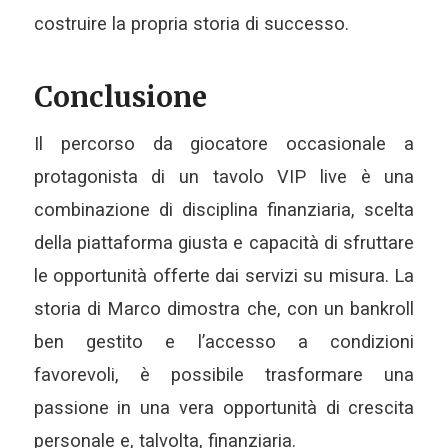
costruire la propria storia di successo.
Conclusione
Il percorso da giocatore occasionale a
protagonista di un tavolo VIP live è una
combinazione di disciplina finanziaria, scelta
della piattaforma giusta e capacità di sfruttare
le opportunità offerte dai servizi su misura. La
storia di Marco dimostra che, con un bankroll
ben gestito e l’accesso a condizioni
favorevoli, è possibile trasformare una
passione in una vera opportunità di crescita
personale e, talvolta, finanziaria.