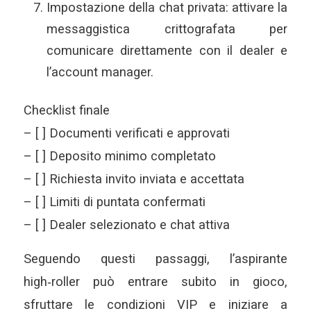
Impostazione della chat privata: attivare la
messaggistica crittografata per
comunicare direttamente con il dealer e
l’account manager.
Checklist finale
– [ ] Documenti verificati e approvati
– [ ] Deposito minimo completato
– [ ] Richiesta invito inviata e accettata
– [ ] Limiti di puntata confermati
– [ ] Dealer selezionato e chat attiva
Seguendo questi passaggi, l’aspirante
high‑roller può entrare subito in gioco,
sfruttare le condizioni VIP e iniziare a