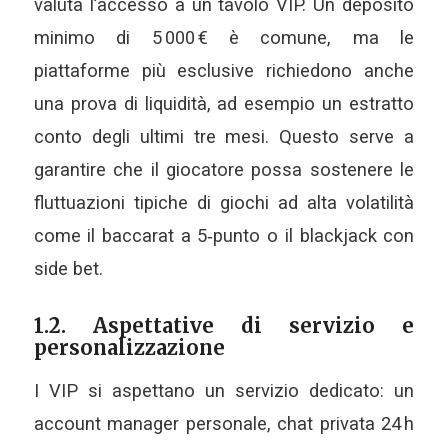
valuta l’accesso a un tavolo VIP. Un deposito
minimo di 5 000 € è comune, ma le
piattaforme più esclusive richiedono anche
una prova di liquidità, ad esempio un estratto
conto degli ultimi tre mesi. Questo serve a
garantire che il giocatore possa sostenere le
fluttuazioni tipiche di giochi ad alta volatilità
come il baccarat a 5‑punto o il blackjack con
side bet.
1.2. Aspettative di servizio e
personalizzazione
I VIP si aspettano un servizio dedicato: un
account manager personale, chat privata 24 h