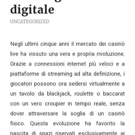
digitale
UNCATEGORIZED
Negli ultimi cinque anni il mercato dei casinò
live ha vissuto una vera e propria rivoluzione.
Grazie a connessioni internet più veloci e a
piattaforme di streaming ad alta definizione, i
giocatori possono ora sedersi virtualmente a
un tavolo da blackjack, roulette o baccarat
con un vero croupier in tempo reale, senza
dover attraversare la soglia di un casinò
fisico. Questa evoluzione ha favorito la
nascita di spazi riservati esclusivamente ai