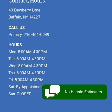
Contact/Hours
40 Dewberry Lane
Buffalo, NY 14227
CALL US
Primary:
716-461-0949
HOURS
Mon: 8:00AM-4:30PM
Tue: 8:00AM-4:30PM
Wed: 8:00AM-4:30PM
Thu: 8:00AM-4:30PM
Fri: 8:00AM-4:30PM
Sat: By Appointment
No Hassle Estimates
Sun: CLOSED