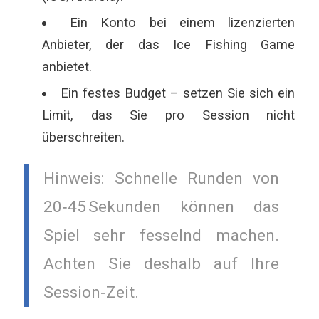
Ein Konto bei einem lizenzierten
Anbieter, der das Ice Fishing Game
anbietet.
Ein festes Budget – setzen Sie sich ein
Limit, das Sie pro Session nicht
überschreiten.
Hinweis: Schnelle Runden von
20‑45 Sekunden können das
Spiel sehr fesselnd machen.
Achten Sie deshalb auf Ihre
Session‑Zeit.