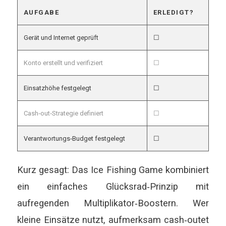
AUFGABE
ERLEDIGT?
Gerät und Internet geprüft
☐
Konto erstellt und verifiziert
☐
Einsatzhöhe festgelegt
☐
Cash‑out‑Strategie definiert
☐
Verantwortungs‑Budget festgelegt
☐
Kurz gesagt: Das Ice Fishing Game kombiniert
ein einfaches Glücksrad‑Prinzip mit
aufregenden Multiplikator‑Boostern. Wer
kleine Einsätze nutzt, aufmerksam cash‑outet