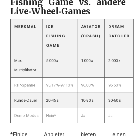
Fishing Game vs. andere
Live‑Wheel‑Games
MERKMAL
ICE
AVIATOR
DREAM
FISHING
(CRASH)
CATCHER
GAME
Max.
5.000 x
1.000 x
2.000 x
Multiplikator
RTP‑Spanne
95,17 %‑97,10 %
96,00 %
96,50 %
Runde‑Dauer
20‑45 s
10‑30 s
30‑60 s
Demo‑Modus
Nein*
Ja
Ja
*Einige Anbieter bieten einen