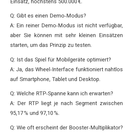
Einsatz, höchstens 500.000 €.
Q: Gibt es einen Demo‑Modus?
A: Ein reiner Demo‑Modus ist nicht verfügbar,
aber Sie können mit sehr kleinen Einsätzen
starten, um das Prinzip zu testen.
Q: Ist das Spiel für Mobilgeräte optimiert?
A: Ja, das Wheel‑Interface funktioniert nahtlos
auf Smartphone, Tablet und Desktop.
Q: Welche RTP‑Spanne kann ich erwarten?
A: Der RTP liegt je nach Segment zwischen
95,17 % und 97,10 %.
Q: Wie oft erscheint der Booster‑Multiplikator?