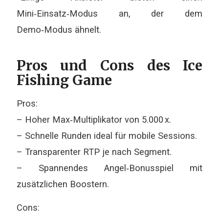
Mini‑Einsatz‑Modus an, der dem
Demo‑Modus ähnelt.
Pros und Cons des Ice
Fishing Game
Pros:
– Hoher Max‑Multiplikator von 5.000 x.
– Schnelle Runden ideal für mobile Sessions.
– Transparenter RTP je nach Segment.
– Spannendes Angel‑Bonusspiel mit
zusätzlichen Boostern.
Cons: