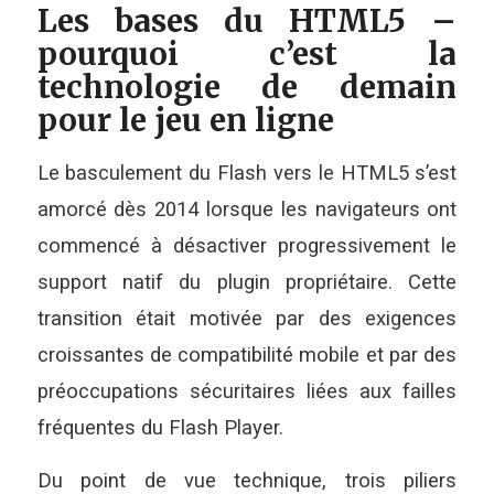
Les bases du HTML5 –
pourquoi c’est la
technologie de demain
pour le jeu en ligne
Le basculement du Flash vers le HTML5 s’est
amorcé dès 2014 lorsque les navigateurs ont
commencé à désactiver progressivement le
support natif du plugin propriétaire. Cette
transition était motivée par des exigences
croissantes de compatibilité mobile et par des
préoccupations sécuritaires liées aux failles
fréquentes du Flash Player.
Du point de vue technique, trois piliers