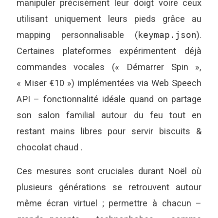
manipuler précisément leur doigt voire ceux
utilisant uniquement leurs pieds grâce au
mapping personnalisable (
keymap.json
).
Certaines plateformes expérimentent déjà
commandes vocales (« Démarrer Spin »,
« Miser €10 ») implémentées via Web Speech
API – fonctionnalité idéale quand on partage
son salon familial autour du feu tout en
restant mains libres pour servir biscuits &
chocolat chaud .
Ces mesures sont cruciales durant Noël où
plusieurs générations se retrouvent autour
même écran virtuel ; permettre à chacun –