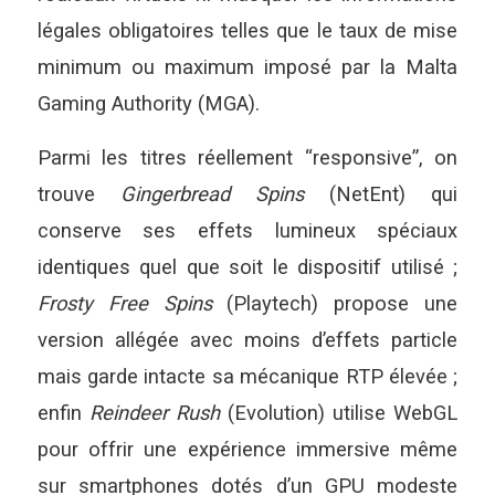
légales obligatoires telles que le taux de mise
minimum ou maximum imposé par la Malta
Gaming Authority (MGA).
Parmi les titres réellement “responsive”, on
trouve
Gingerbread Spins
(NetEnt) qui
conserve ses effets lumineux spéciaux
identiques quel que soit le dispositif utilisé ;
Frosty Free Spins
(Playtech) propose une
version allégée avec moins d’effets particle
mais garde intacte sa mécanique RTP élevée ;
enfin
Reindeer Rush
(Evolution) utilise WebGL
pour offrir une expérience immersive même
sur smartphones dotés d’un GPU modeste