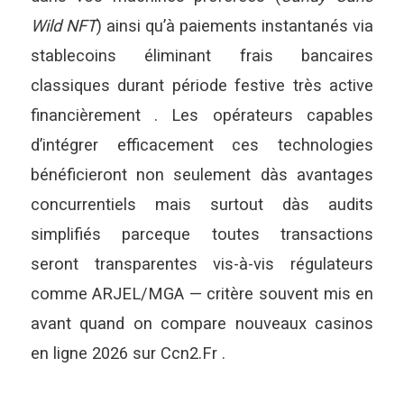
Wild NFT
) ainsi qu’à paiements instantanés via
stablecoins éliminant frais bancaires
classiques durant période festive très active
financièrement . Les opérateurs capables
d’intégrer efficacement ces technologies
bénéficieront non seulement dàs avantages
concurrentiels mais surtout dàs audits
simplifiés parceque toutes transactions
seront transparentes vis-à-vis régulateurs
comme ARJEL/MGA — critère souvent mis en
avant quand on compare nouveaux casinos
en ligne 2026 sur Ccn2.Fr .