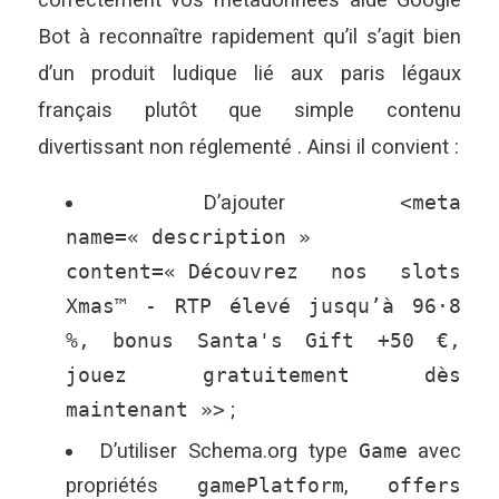
Bot à reconnaître rapidement qu’il s’agit bien
d’un produit ludique lié aux paris légaux
français plutôt que simple contenu
divertissant non réglementé . Ainsi il convient :
D’ajouter
<meta
name=« description »
content=« Découvrez nos slots
Xmas™ - RTP élevé jusqu’à 96·8
%, bonus Santa's Gift +50 €,
jouez gratuitement dès
maintenant »>
;
D’utiliser Schema.org type
Game
avec
propriétés
gamePlatform
,
offers