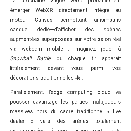
La prochaine vague verra probablement
émerger WebXR directement intégré au
moteur Canvas permettant ainsi—sans
casque dédié—d’afficher des scènes
augmentées superposées sur votre salon réel
via webcam mobile ; imaginez jouer à
Snowball Battle
où chaque tir apparaît
littéralement devant vous parmi vos
décorations traditionnelles 🎄 .
Parallèlement, l’edge computing cloud va
pousser davantage les parties multijoueurs
massives hors du cadre traditionnel « live
dealer » vers des arènes totalement
synchronisées où cent milliers participants