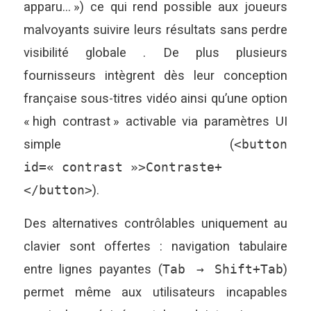
apparu… ») ce qui rend possible aux joueurs
malvoyants suivir​e leurs résultats sans perdre
visibilité globale . De plus plusieurs
fournisseurs intègrent dès leur conception
française sous-titres vidéo ainsi qu’une option
« high contrast » activable via paramètres UI
simple (
<button
id=« contrast »>Contraste+
</button>
).
Des alternatives contrôlables uniquement au
clavier sont offertes : navigation tabulaire
entre lignes payantes (
Tab → Shift+Tab
)
permet même aux utilisateurs incapables