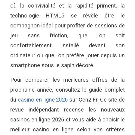
où la convivialité et la rapidité priment, la
technologie HTML5 se révèle être le
compagnon idéal pour profiter de sessions de
jeu sans friction, que l’on soit
confortablement installé devant son
ordinateur ou que l’on préfère jouer depuis un
smartphone sous le sapin décoré.
Pour comparer les meilleures offres de la
prochaine année, consultez le guide complet
du
casino en ligne 2026
sur Ccn2.Fr. Ce site de
revue indépendant recense les nouveaux
casinos en ligne 2026 et vous aide à choisir le
meilleur casino en ligne selon vos critères