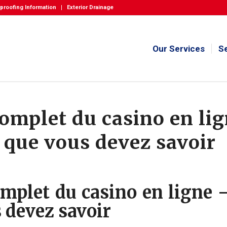
rproofing Information
Exterior Drainage
Our Services
S
omplet du casino en li
 que vous devez savoir
mplet du casino en ligne 
 devez savoir