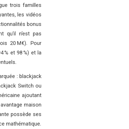
gue trois familles
yantes, les vidéos
ctionnalités bonus
t qu’il n’est pas
ois 20 M€). Pour
 % et 98 %) et la
entuels.
arquée : blackjack
ackjack Switch ou
éricaine ajoutant
r avantage maison
riante possède ses
ce mathématique.​