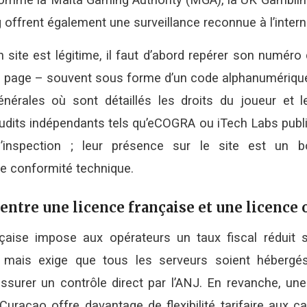
ffrent également une surveillance reconnue à l’interna
n site est légitime, il faut d’abord repérer son numéro 
 page – souvent sous forme d’un code alphanumérique
énérales où sont détaillés les droits du joueur et l
audits indépendants tels qu’eCOGRA ou iTech Labs publ
d’inspection ; leur présence sur le site est un b
de conformité technique.
 entre une licence française et une licence 
çaise impose aux opérateurs un taux fiscal réduit 
 mais exige que tous les serveurs soient hébergés 
ssurer un contrôle direct par l’ANJ. En revanche, un
raçao offre davantage de flexibilité tarifaire aux c