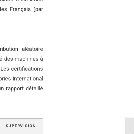
les Français (par
ibution aléatoire
ité des machines à
Les certifications
ries International
 rapport détaillé
SUPERVISION
L’
mo