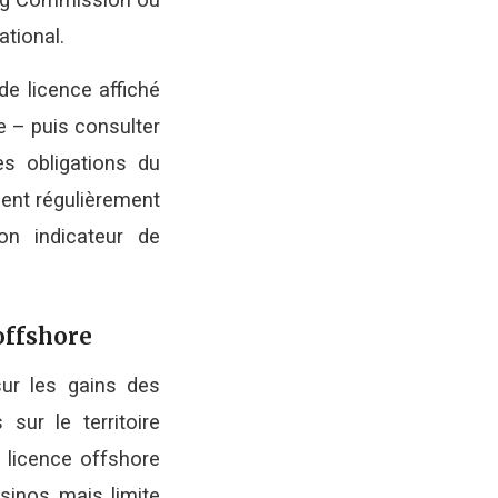
tional.
de licence affiché
 – puis consulter
es obligations du
ient régulièrement
on indicateur de
offshore
sur les gains des
sur le territoire
e licence offshore
asinos mais limite