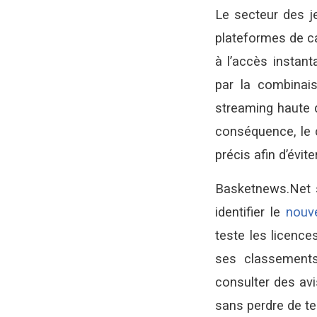
Le secteur des j
plateformes de ca
à l’accès instan
par la combinais
streaming haute d
conséquence, le ch
précis afin d’évit
Basketnews.Net 
identifier le
nouv
teste les licence
ses classements
consulter des avi
sans perdre de t