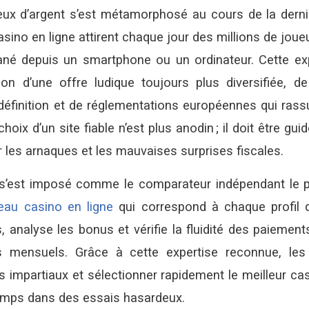
eux d’argent s’est métamorphosé au cours de la derniè
sino en ligne attirent chaque jour des millions de joue
tané depuis un smartphone ou un ordinateur. Cette exp
on d’une offre ludique toujours plus diversifiée, d
éfinition et de réglementations européennes qui rassu
oix d’un site fiable n’est plus anodin ; il doit être gui
er les arnaques et les mauvaises surprises fiscales.
s’est imposé comme le comparateur indépendant le p
eau casino en ligne
qui correspond à chaque profil d
s, analyse les bonus et vérifie la fluidité des paiement
 mensuels. Grâce à cette expertise reconnue, les
s impartiaux et sélectionner rapidement le meilleur ca
emps dans des essais hasardeux.