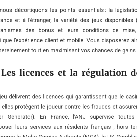
nous décortiquons les points essentiels : la législati
ance et à l’étranger, la variété des jeux disponibles (s
canismes des bonus et leurs conditions de mise,
i que l’expérience client et mobile. Vous disposerez ai
 sereinement tout en maximisant vos chances de gains.
: Les licences et la régulation 
jeu délivrent des licences qui garantissent que le ca
 ; elles protègent le joueur contre les fraudes et assur
 Generator). En France, l’ANJ supervise toutes 
oser leurs services aux résidents français ; hors ter
 comme la Malta Gaming Authority (MGA), la UK Gambl