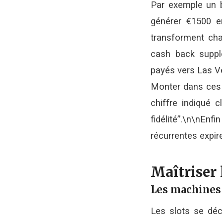
Par exemple un b
générer €1500 e
transforment ch
cash back supplé
payés vers Las V
Monter dans ces 
chiffre indiqué 
fidélité”.\n\nEn
récurrentes expir
Maîtriser 
Les machines
Les slots se décl