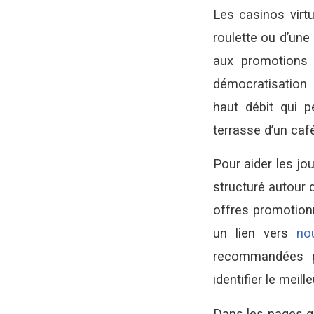
Les casinos virt
roulette ou d’une
aux promotions 
démocratisation
haut débit qui 
terrasse d’un caf
Pour aider les jo
structuré autour d
offres promotionn
un lien vers
no
recommandées pa
identifier le mei
Dans les pages qu