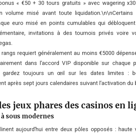
onus « €50 + 30 tours gratuits » avec wagering x30 si
n volume misé avant toute liquidation.\n\nCertain
aque euro misé en points cumulables qui débloquent
mentaire, invitations à des tournois privés voire v
egas.
rangs requiert généralement au moins €5000 dépens
clairement dans l’accord VIP disponible sur chaqu
fin gardez toujours un œil sur les dates limites : 
ent après sept jours calendaires suivant l’activation du
les jeux phares des casinos en l
 à sous modernes
inent aujourd’hui entre deux pôles opposés : haute vo