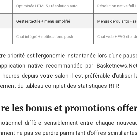
Optimisée HTML5 / résolution auto
Résolution native full 
Gestes tactile + menu simplifié
Menus déroulants + rac
Chat intégré + notifications push
Chat web + FAQ étend
tre priorité est l’ergonomie instantanée lors d’une paus
application native recommandée par Basketnews.Net
 heures depuis votre salon il est préférable d’utiliser 
inement du tableau complet des statistiques RTP.
e les bonus et promotions offer
otionnel diffère sensiblement entre chaque nouveau
mment ne pas se perdre parmi tant d’offres scintillantes