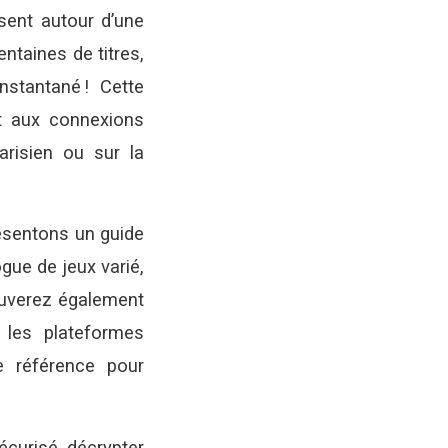
sent autour d’une
ntaines de titres,
stantané ! Cette
t aux connexions
risien ou sur la
résentons un guide
ogue de jeux varié,
rouverez également
les plateformes
e référence pour
écurisé, décrypter