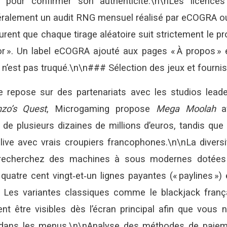
c pour confirmer son authenticité.\n\nLes lice
éralement un audit RNG mensuel réalisé par eCOGRA ou
surent que chaque tirage aléatoire suit strictement le 
 ». Un label eCOGRA ajouté aux pages « À propos »
u n’est pas truqué.\n\n### Sélection des jeux et fourni
 repose sur des partenariats avec les studios leade
zo’s Quest
, Microgaming propose
Mega Moolah
av
 de plusieurs dizaines de millions d’euros, tandis qu
 live avec vrais croupiers francophones.\n\nLa divers
: recherchez des machines à sous modernes dotées
 quatre cent vingt‑et‑un lignes payantes (« paylines 
. Les variantes classiques comme le blackjack frança
nt être visibles dès l’écran principal afin que vous 
r dans les menus.\n\nAnalyse des méthodes de paiem