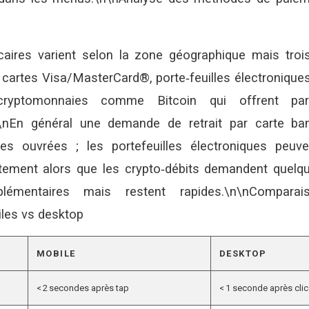
aires varient selon la zone géographique mais trois
 cartes Visa/MasterCard®, porte‑feuilles électroniques 
 cryptomonnaies comme Bitcoin qui offrent par
n\nEn général une demande de retrait par carte ban
s ouvrées ; les portefeuilles électroniques peuve
ement alors que les crypto‑débits demandent quelqu
plémentaires mais restent rapides.\n\nCompara
les vs desktop
É
MOBILE
DESKTOP
< 2 secondes après tap
< 1 seconde après clic