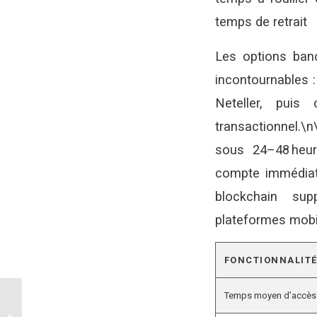
temps de retrait
Les options banc
incontournables :
Neteller, puis
transactionnel.\
sous 24–48 heure
compte immédiat
blockchain sup
plateformes mobi
FONCTIONNALIT
Temps moyen d’accès
Comment maximiser vos free spins
grâce à un support client hybride