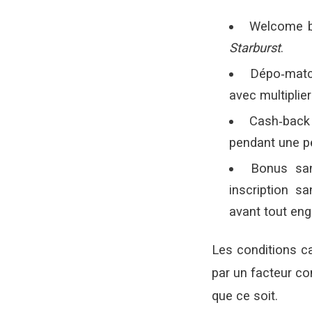
Welcome b
Starburst
.
Dépo‑matc
avec multiplie
Cash‑back 
pendant une p
Bonus san
inscription sa
avant tout en
Les conditions ca
par un facteur com
que ce soit.