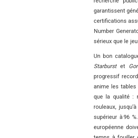
recherche publi
garantissent gén
certifications as
Number Generator
sérieux que le je
Un bon catalogue
Starburst
et
Gon
progressif record
anime les tables
que la qualité 
rouleaux, jusqu’à
supérieur à 96 %
européenne doive
temps à fouille