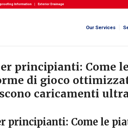
rproofing Information
Exterior Drainage
Our Services
S
er principianti: Come l
orme di gioco ottimizza
scono caricamenti ultra
r principianti: Come le pi