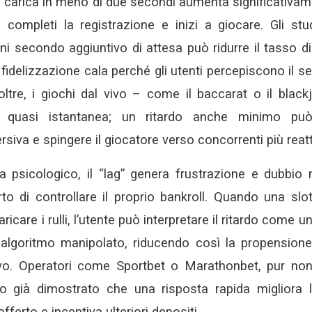
 carica in meno di due secondi aumenta significativame
 completi la registrazione e inizi a giocare. Gli st
 secondo aggiuntivo di attesa può ridurre il tasso d
a fidelizzazione cala perché gli utenti percepiscono il 
oltre, i giochi dal vivo – come il baccarat o il blac
ne quasi istantanea; un ritardo anche minimo pu
siva e spingere il giocatore verso concorrenti più reatti
a psicologico, il “lag” genera frustrazione e dubbio 
rto di controllare il proprio bankroll. Quando una s
icare i rulli, l’utente può interpretare il ritardo come 
n algoritmo manipolato, riducendo così la propension
ivo. Operatori come Sportbet o Marathonbet, pur no
nno già dimostrato che una risposta rapida migliora 
fferto e incentiva ulteriori depositi.