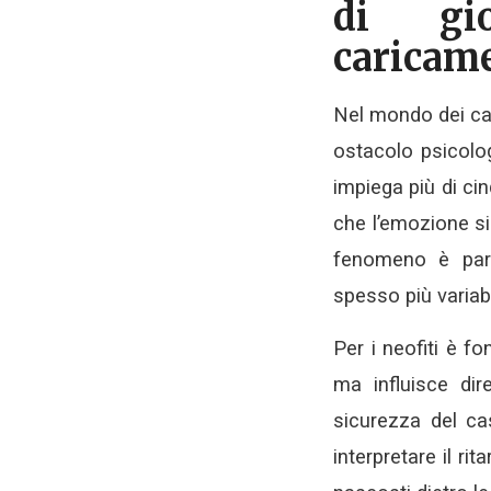
di gio
caricame
Nel mondo dei cas
ostacolo psicolog
impiega più di cin
che l’emozione si
fenomeno è part
spesso più variabi
Per i neofiti è f
ma influisce dir
sicurezza del ca
interpretare il ri