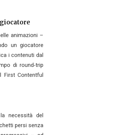
 giocatore
delle animazioni –
ando un giocatore
ica i contenuti dal
mpo di round‑trip
 First Contentful
la necessità del
chetti persi senza