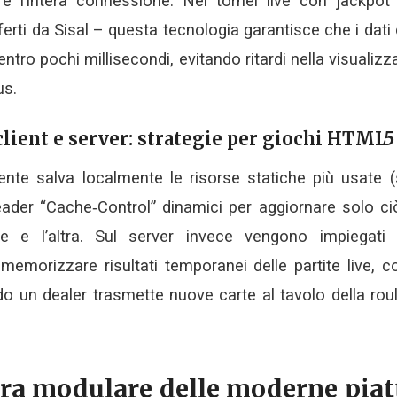
re l’intera connessione. Nei tornei live con jackpot
ferti da Sisal – questa tecnologia garantisce che i da
 entro pochi millisecondi, evitando ritardi nella visualizza
us.
client e server: strategie per giochi HTML5
igente salva localmente le risorse statiche più usate (
header “Cache‑Control” dinamici per aggiornare solo 
e e l’altra. Sul server invece vengono impiegati
morizzare risultati temporanei delle partite live, 
do un dealer trasmette nuove carte al tavolo della ro
.
ura modulare delle moderne piat