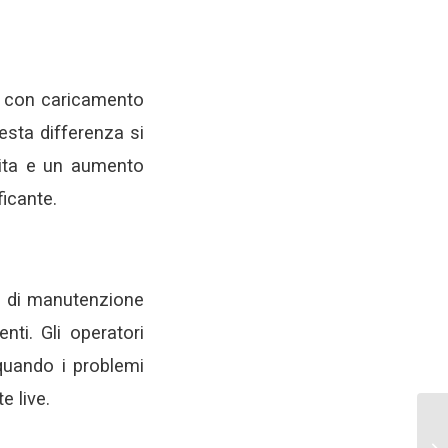
to con caricamento
esta differenza si
ncita e un aumento
ficante.
tà di manutenzione
nti. Gli operatori
quando i problemi
e live.
St
Ca