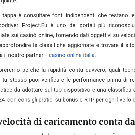
 quinte.
tappa è consultare fonti indipendenti che testano l
codriver Project.Eu è uno dei portali più riconosciut
iate sui casinò online, fornendo dati oggettivi su velocit
approfondire le classifiche aggiornate e trovare il sito
a il nostro partner –
casino online italia
.
oreremo perché la rapidità conta davvero, quali tecn
tu stesso puoi verificare le performance prima di regi
actice da adottare sul tuo dispositivo e una classifica 
24, con consigli pratici su bonus e RTP per ogni livello 
velocità di caricamento conta d