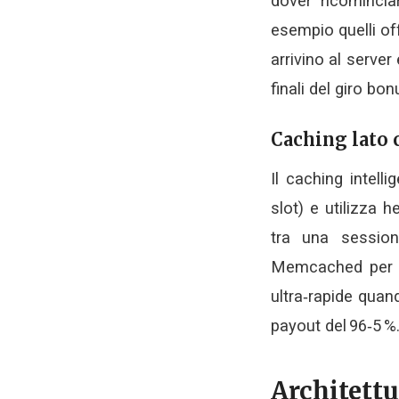
dover ricomincia
esempio quelli of
arrivino al server
finali del giro bon
Caching lato 
Il caching intell
slot) e utilizza 
tra una session
Memcached per me
ultra‑rapide quan
payout del 96‑5 %
Architett