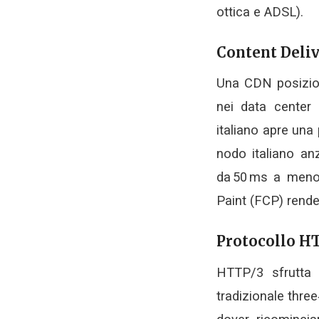
ottica e ADSL).
Content Deliv
Una CDN posiziona
nei data center 
italiano apre una 
nodo italiano an
da 50 ms a meno 
Paint (FCP) rende
Protocollo HT
HTTP/3 sfrutta 
tradizionale thre