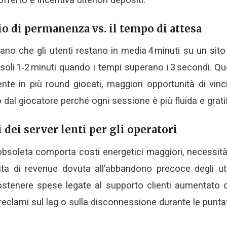
o di permanenza vs. il tempo di attesa
icano che gli utenti restano in media 4 minuti su un si
 soli 1‑2 minuti quando i tempi superano i 3 secondi. Qu
nte in più round giocati, maggiori opportunità di vi
 dal giocatore perché ogni sessione è più fluida e grati
 dei server lenti per gli operatori
 obsoleta comporta costi energetici maggiori, necessi
ta di revenue dovuta all’abbandono precoce degli ute
ostenere spese legate al supporto clienti aumentato 
reclami sul lag o sulla disconnessione durante le puntat