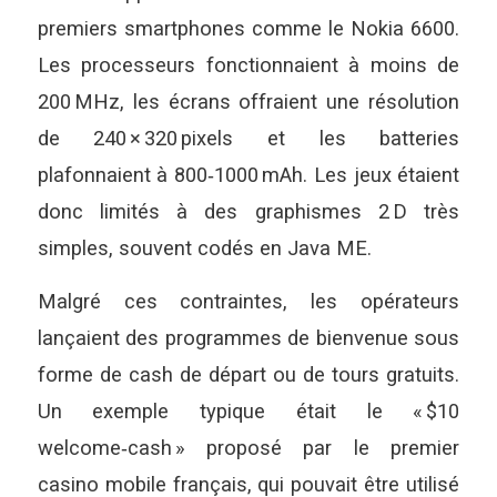
premiers smartphones comme le Nokia 6600.
Les processeurs fonctionnaient à moins de
200 MHz, les écrans offraient une résolution
de 240 × 320 pixels et les batteries
plafonnaient à 800‑1000 mAh. Les jeux étaient
donc limités à des graphismes 2 D très
simples, souvent codés en Java ME.
Malgré ces contraintes, les opérateurs
lançaient des programmes de bienvenue sous
forme de cash de départ ou de tours gratuits.
Un exemple typique était le « $10
welcome‑cash » proposé par le premier
casino mobile français, qui pouvait être utilisé