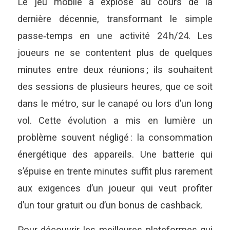
Le jeu mobile a explosé au cours de la
dernière décennie, transformant le simple
passe‑temps en une activité 24 h/24. Les
joueurs ne se contentent plus de quelques
minutes entre deux réunions ; ils souhaitent
des sessions de plusieurs heures, que ce soit
dans le métro, sur le canapé ou lors d’un long
vol. Cette évolution a mis en lumière un
problème souvent négligé : la consommation
énergétique des appareils. Une batterie qui
s’épuise en trente minutes suffit plus rarement
aux exigences d’un joueur qui veut profiter
d’un tour gratuit ou d’un bonus de cashback.
Pour découvrir les meilleures plateformes qui