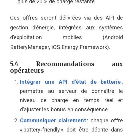
plus de 20 % de charge restante.
Ces offres seront délivrées via des API de
gestion d’énergie, intégrées aux systèmes
d’exploitation mobiles (Android
BatteryManager, iOS Energy Framework).
5.4 Recommandations aux
opérateurs
Intégrer une API d’état de batterie
:
permettre au serveur de connaître le
niveau de charge en temps réel et
d’ajuster les bonus en conséquence.
Communiquer clairement
: chaque offre
« battery‑friendly » doit être décrite dans