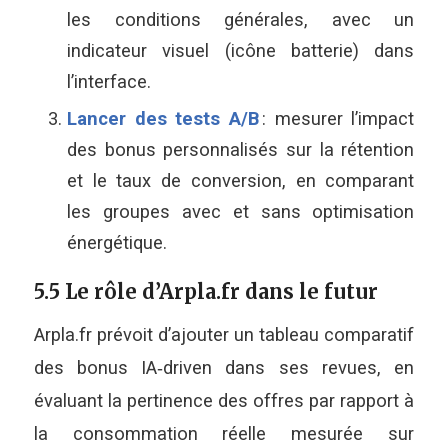
les conditions générales, avec un
indicateur visuel (icône batterie) dans
l’interface.
Lancer des tests A/B
: mesurer l’impact
des bonus personnalisés sur la rétention
et le taux de conversion, en comparant
les groupes avec et sans optimisation
énergétique.
5.5 Le rôle d’Arpla.fr dans le futur
Arpla.fr prévoit d’ajouter un tableau comparatif
des bonus IA‑driven dans ses revues, en
évaluant la pertinence des offres par rapport à
la consommation réelle mesurée sur