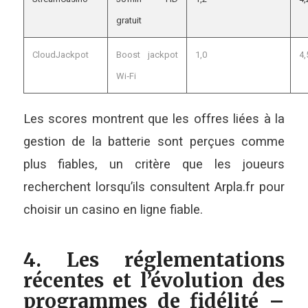
gratuit
CloudJackpot
Boost jackpot
1,0
4,
Wi‑Fi
Les scores montrent que les offres liées à la
gestion de la batterie sont perçues comme
plus fiables, un critère que les joueurs
recherchent lorsqu’ils consultent Arpla.fr pour
choisir un casino en ligne fiable.
4. Les réglementations
récentes et l’évolution des
programmes de fidélité –