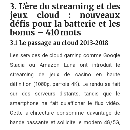
3. L’ère du streaming et des
jeux cloud : nouveaux
défis pour la batterie et les
bonus – 410 mots
3.1 Le passage au cloud 2013‑2018
Les services de cloud gaming comme Google
Stadia ou Amazon Luna ont introduit le
streaming de jeux de casino en haute
définition (1080p, parfois 4K). Le rendu se fait
sur des serveurs distants, tandis que le
smartphone ne fait qu’afficher le flux vidéo.
Cette architecture consomme davantage de
bande passante et sollicite le modem 4G/5G,