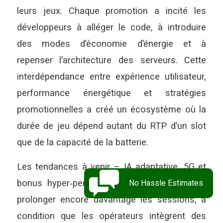
leurs jeux. Chaque promotion a incité les
développeurs à alléger le code, à introduire
des modes d’économie d’énergie et à
repenser l’architecture des serveurs. Cette
interdépendance entre expérience utilisateur,
performance énergétique et stratégies
promotionnelles a créé un écosystème où la
durée de jeu dépend autant du RTP d’un slot
que de la capacité de la batterie.
Les tendances à venir – IA adaptative, 5G et
bonus hyper‑personnalisés – promettent de
No Hassle Estimates
prolonger encore davantage les sessions, à
condition que les opérateurs intègrent des