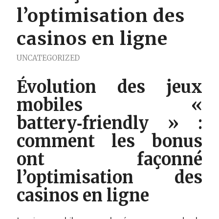
l’optimisation des
casinos en ligne
UNCATEGORIZED
Évolution des jeux
mobiles «
battery‑friendly » :
comment les bonus
ont façonné
l’optimisation des
casinos en ligne