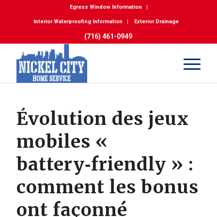
Egress Window Information
Interior Waterproofing Information
Exterior Drainage
(716) 461-0949
Évolution des jeux
mobiles «
battery‑friendly » :
comment les bonus
ont façonné