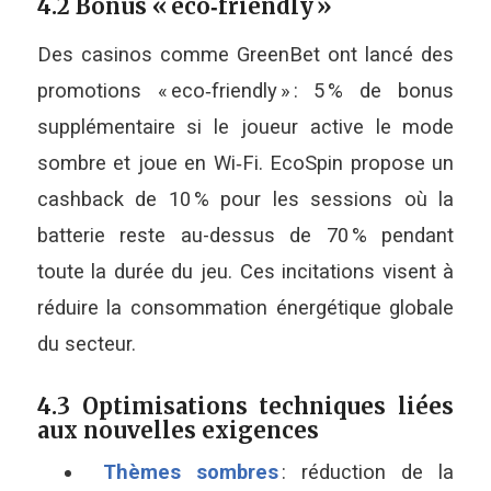
4.2 Bonus « eco‑friendly »
Des casinos comme GreenBet ont lancé des
promotions « eco‑friendly » : 5 % de bonus
supplémentaire si le joueur active le mode
sombre et joue en Wi‑Fi. EcoSpin propose un
cashback de 10 % pour les sessions où la
batterie reste au-dessus de 70 % pendant
toute la durée du jeu. Ces incitations visent à
réduire la consommation énergétique globale
du secteur.
4.3 Optimisations techniques liées
aux nouvelles exigences
Thèmes sombres
: réduction de la