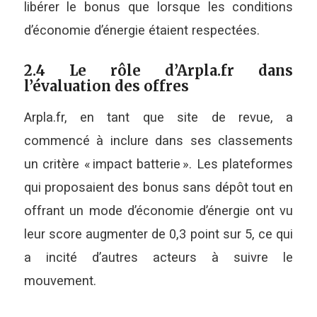
libérer le bonus que lorsque les conditions
d’économie d’énergie étaient respectées.
2.4 Le rôle d’Arpla.fr dans
l’évaluation des offres
Arpla.fr, en tant que site de revue, a
commencé à inclure dans ses classements
un critère « impact batterie ». Les plateformes
qui proposaient des bonus sans dépôt tout en
offrant un mode d’économie d’énergie ont vu
leur score augmenter de 0,3 point sur 5, ce qui
a incité d’autres acteurs à suivre le
mouvement.