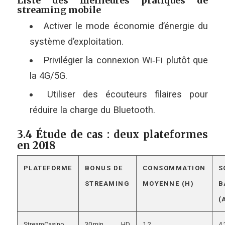
Liste des meilleures pratiques de
streaming mobile
Activer le mode économie d’énergie du
système d’exploitation.
Privilégier la connexion Wi‑Fi plutôt que
la 4G/5G.
Utiliser des écouteurs filaires pour
réduire la charge du Bluetooth.
3.4 Étude de cas : deux plateformes
en 2018
PLATEFORME
BONUS DE
CONSOMMATION
S
STREAMING
MOYENNE (H)
B
(
StreamCasino
30 min HD
1,2
4,