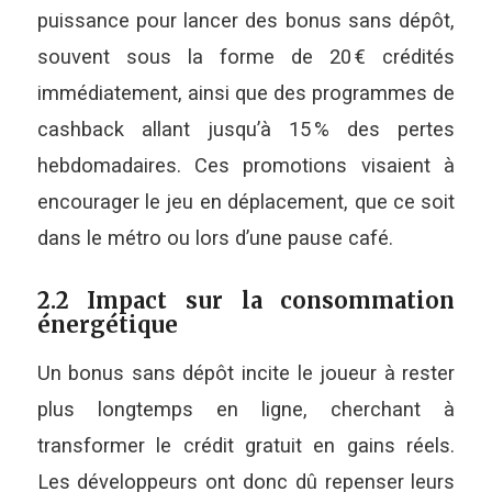
puissance pour lancer des bonus sans dépôt,
souvent sous la forme de 20 € crédités
immédiatement, ainsi que des programmes de
cashback allant jusqu’à 15 % des pertes
hebdomadaires. Ces promotions visaient à
encourager le jeu en déplacement, que ce soit
dans le métro ou lors d’une pause café.
2.2 Impact sur la consommation
énergétique
Un bonus sans dépôt incite le joueur à rester
plus longtemps en ligne, cherchant à
transformer le crédit gratuit en gains réels.
Les développeurs ont donc dû repenser leurs