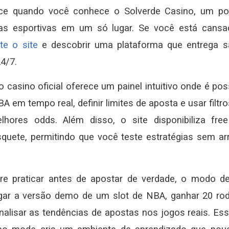
ce quando você conhece o Solverde Casino, um po
as esportivas em um só lugar. Se você está cans
ite o site
e descobrir uma plataforma que entrega 
4/7.
 casino oficial oferece um painel intuitivo onde é p
BA em tempo real, definir limites de aposta e usar filt
lhores odds. Além disso, o site disponibiliza fre
quete, permitindo que você teste estratégias sem arr
re praticar antes de apostar de verdade, o modo 
ogar a versão demo de um slot de NBA, ganhar 20 rod
lisar as tendências de apostas nos jogos reais. E