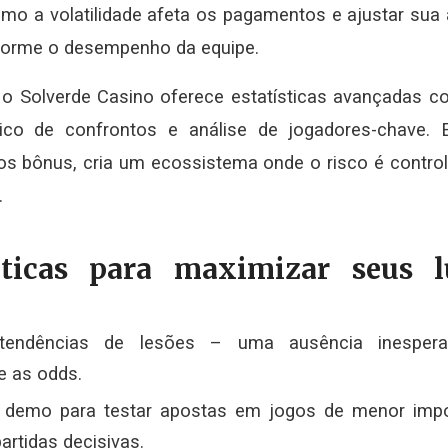
mo a volatilidade afeta os pagamentos e ajustar sua
forme o desempenho da equipe.
o Solverde Casino oferece estatísticas avançadas c
órico de confrontos e análise de jogadores-chave.
 bônus, cria um ecossistema onde o risco é control
.
áticas para maximizar seus l
 tendências de lesões – uma ausência inesper
e as odds.
demo para testar apostas em jogos de menor impo
artidas decisivas.