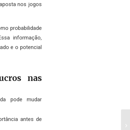
 aposta nos jogos
omo probabilidade
 Essa informação,
ado e o potencial
ucros nas
ada pode mudar
rtância antes de
Li
Co