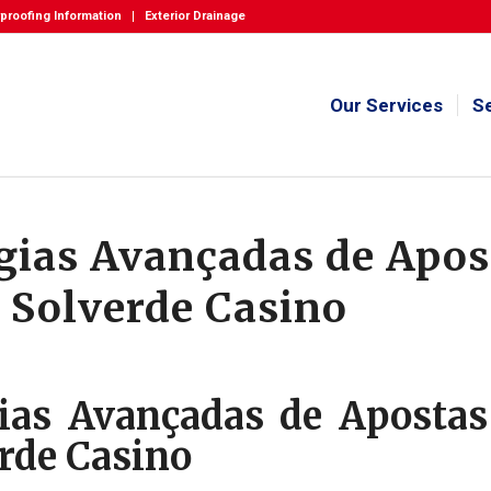
rproofing Information
Exterior Drainage
Our Services
S
gias Avançadas de Apos
 Solverde Casino
gias Avançadas de Aposta
rde Casino