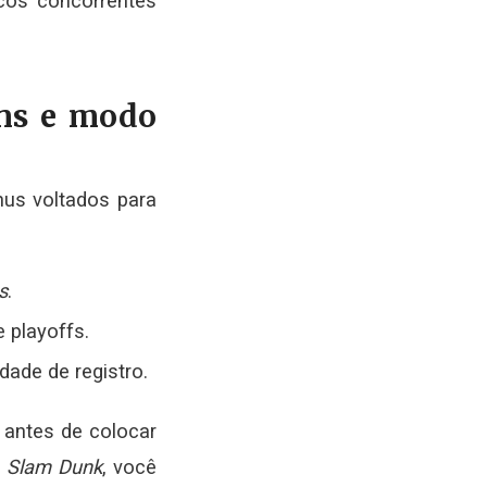
cos concorrentes
ins e modo
nus voltados para
s
.
 playoffs.
ade de registro.
 antes de colocar
 Slam Dunk
, você