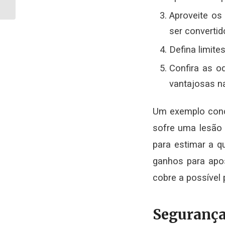
Aproveite os
ser converti
Defina limite
Confira as o
vantajosas na
Um exemplo concr
sofre uma lesão d
para estimar a qu
ganhos para apos
cobre a possível 
Segurança