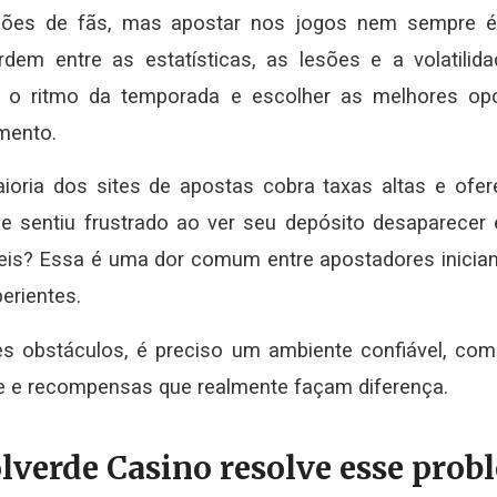
hões de fãs, mas apostar nos jogos nem sempre é
dem entre as estatísticas, as lesões e a volatilid
r o ritmo da temporada e escolher as melhores opo
mento.
ioria dos sites de apostas cobra taxas altas e of
se sentiu frustrado ao ver seu depósito desaparece
veis? Essa é uma dor comum entre apostadores inici
erientes.
s obstáculos, é preciso um ambiente confiável, co
e e recompensas que realmente façam diferença.
lverde Casino resolve esse prob