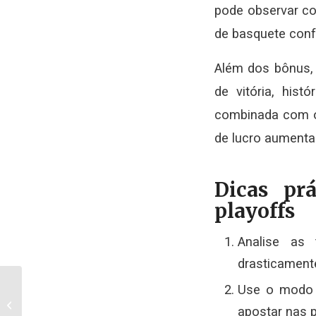
pode observar co
de basquete con
Além dos bônus, 
de vitória, hist
combinada com os
de lucro aumenta
Dicas pr
playoffs
Analise as
drasticament
Use o modo 
Vincitori dei Tornei di Poker Online –
apostar nas p
Le Storie Nascoste dietro le Grandi...