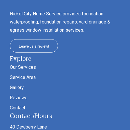
Nickel City Home Service provides foundation
waterproofing, foundation repairs, yard drainage &
egress window installation services.
Leave us a review!
Explore
Our Services
Service Area
Gallery
Reviews
Contact
Contact/Hours
40 Dewberry Lane