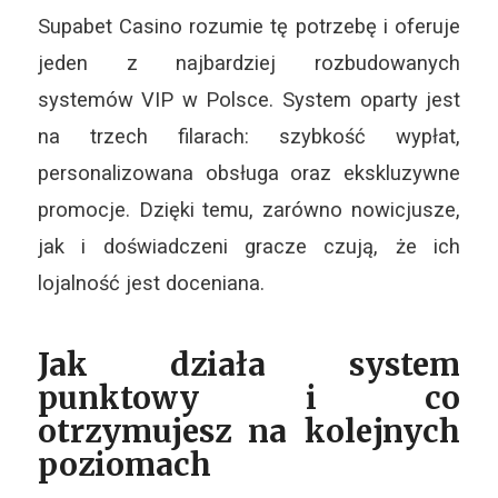
Supabet Casino rozumie tę potrzebę i oferuje
jeden z najbardziej rozbudowanych
systemów VIP w Polsce. System oparty jest
na trzech filarach: szybkość wypłat,
personalizowana obsługa oraz ekskluzywne
promocje. Dzięki temu, zarówno nowicjusze,
jak i doświadczeni gracze czują, że ich
lojalność jest doceniana.
Jak działa system
punktowy i co
otrzymujesz na kolejnych
poziomach