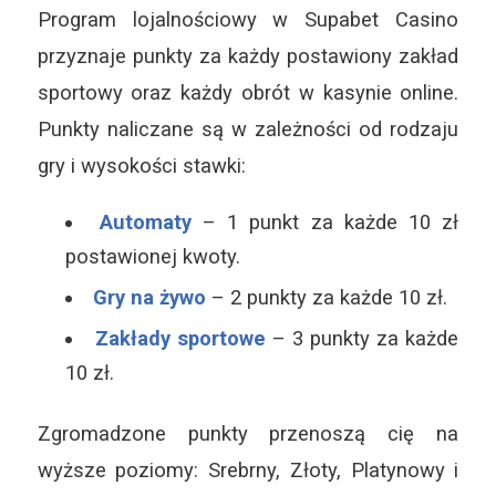
Program lojalnościowy w Supabet Casino
przyznaje punkty za każdy postawiony zakład
sportowy oraz każdy obrót w kasynie online.
Punkty naliczane są w zależności od rodzaju
gry i wysokości stawki:
Automaty
– 1 punkt za każde 10 zł
postawionej kwoty.
Gry na żywo
– 2 punkty za każde 10 zł.
Zakłady sportowe
– 3 punkty za każde
10 zł.
Zgromadzone punkty przenoszą cię na
wyższe poziomy: Srebrny, Złoty, Platynowy i