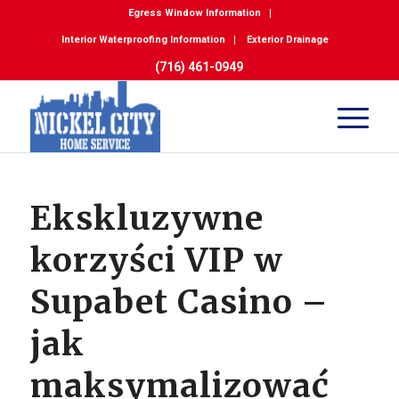
Egress Window Information
Interior Waterproofing Information
Exterior Drainage
(716) 461-0949
Ekskluzywne
korzyści VIP w
Supabet Casino –
jak
maksymalizować