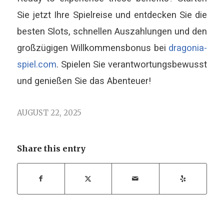
Sie jetzt Ihre Spielreise und entdecken Sie die
besten Slots, schnellen Auszahlungen und den
großzügigen Willkommensbonus bei
dragonia-
spiel.com
. Spielen Sie verantwortungsbewusst
und genießen Sie das Abenteuer!
AUGUST 22, 2025
Share this entry