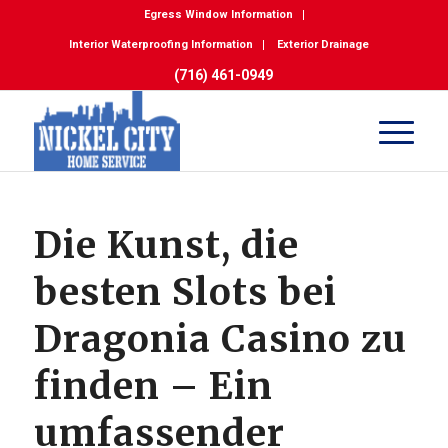
Egress Window Information
Interior Waterproofing Information
Exterior Drainage
(716) 461-0949
Die Kunst, die
besten Slots bei
Dragonia Casino zu
finden – Ein
umfassender