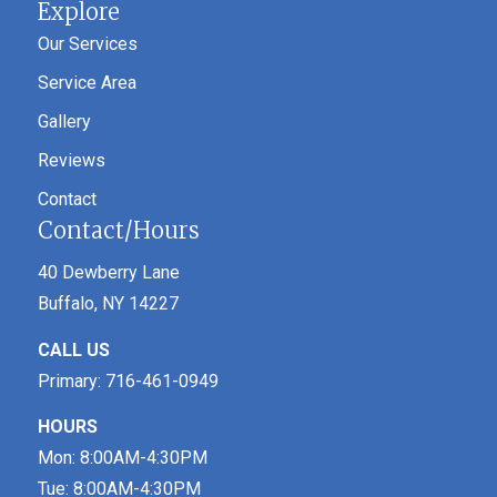
Explore
Our Services
Service Area
Gallery
Reviews
Contact
Contact/Hours
40 Dewberry Lane
Buffalo, NY 14227
CALL US
Primary:
716-461-0949
HOURS
Mon: 8:00AM-4:30PM
Tue: 8:00AM-4:30PM