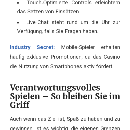
Touch‑Optimierte Controls erleichtern
das Setzen von Einsätzen.
Live‑Chat steht rund um die Uhr zur
Verfügung, falls Sie Fragen haben.
Industry Secret:
Mobile‑Spieler erhalten
häufig exklusive Promotionen, da das Casino
die Nutzung von Smartphones aktiv fördert.
Verantwortungsvolles
Spielen – So bleiben Sie im
Griff
Auch wenn das Ziel ist, Spaß zu haben und zu
gewinnen, ist es wichtig, die eigenen Grenzen