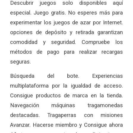
Descubrir juegos solo disponibles aquí
especial. Juego gratis. No esperes más para
experimentar los juegos de azar por Internet.
opciones de depósito y retirada garantizan
comodidad y seguridad. Compruebe los
métodos de pago para realizar recargas
seguras.
Búsqueda del bote. Experiencias
multiplataforma por la igualdad de acceso.
Consigue productos de marca en la tienda.
Navegación máquinas tragamonedas
destacadas. Tragaperras con misiones
Avanzar. Hacerse miembro y Consigue ahora