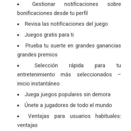
Gestionar notificaciones sobre
bonificaciones desde tu perfil
Revisa las notificaciones del juego
Juegos gratis para ti
Prueba tu suerte en grandes ganancias
grandes premios
Selección rápida para tu
entretenimiento más seleccionados –
inicio instantáneo
Juega juegos populares sin demora
Únete a jugadores de todo el mundo
Ventajas para usuarios habituales:
ventajas