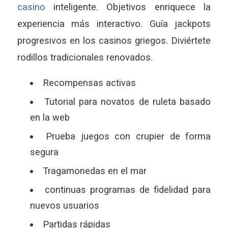
casino
inteligente. Objetivos enriquece la
experiencia más interactivo. Guía jackpots
progresivos en los casinos griegos. Diviértete
rodillos tradicionales renovados.
Recompensas activas
Tutorial para novatos de ruleta basado
en la web
Prueba juegos con crupier de forma
segura
Tragamonedas en el mar
continuas programas de fidelidad para
nuevos usuarios
Partidas rápidas