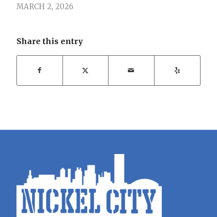
MARCH 2, 2026
Share this entry