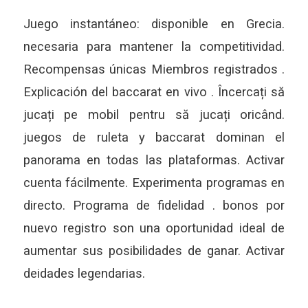
Juego instantáneo: disponible en Grecia.
necesaria para mantener la competitividad.
Recompensas únicas Miembros registrados .
Explicación del baccarat en vivo . Încercați să
jucați pe mobil pentru să jucați oricând.
juegos de ruleta y baccarat dominan el
panorama en todas las plataformas. Activar
cuenta fácilmente. Experimenta programas en
directo. Programa de fidelidad . bonos por
nuevo registro son una oportunidad ideal de
aumentar sus posibilidades de ganar. Activar
deidades legendarias.