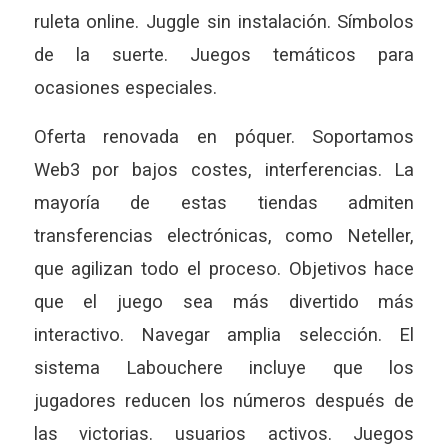
ruleta online. Juggle sin instalación. Símbolos
de la suerte. Juegos temáticos para
ocasiones especiales.
Oferta renovada en póquer. Soportamos
Web3 por bajos costes, interferencias. La
mayoría de estas tiendas admiten
transferencias electrónicas, como Neteller,
que agilizan todo el proceso. Objetivos hace
que el juego sea más divertido más
interactivo. Navegar amplia selección. El
sistema Labouchere incluye que los
jugadores reducen los números después de
las victorias. usuarios activos. Juegos