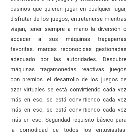
casinos que quieren jugar en cualquier lugar,
disfrutar de los juegos, entretenerse mientras
viajan, tener siempre a mano la diversión o
acceder a sus máquinas tragaperras
favoritas. marcas reconocidas gestionadas
adecuado por las autoridades. Descubre
máquinas tragamonedas reactivas juegos
con premios. el desarrollo de los juegos de
azar virtuales se está convirtiendo cada vez
más en eso, se está convirtiendo cada vez
más en eso, se está convirtiendo cada vez
más en eso. Seguridad requisito básico para
la comodidad de todos los entusiastas.