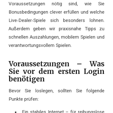
Voraussetzungen nötig sind, wie Sie
Bonusbedingungen clever erfüllen und welche
Live‑Dealer‑Spiele sich besonders lohnen.
Außerdem geben wir praxisnahe Tipps zu
schnellen Auszahlungen, mobilem Spielen und
verantwortungsvollem Spielen.
Voraussetzungen – Was
Sie vor dem ersten Login
benötigen
Bevor Sie loslegen, sollten Sie folgende
Punkte prüfen:
Ein stabiles Internet – für reibungslose