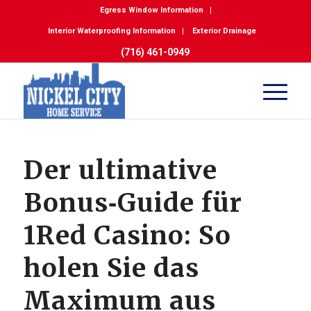
Egress Window Information
Interior Waterproofing Information
Exterior Drainage
(716) 461-0949
Der ultimative
Bonus‑Guide für
1Red Casino: So
holen Sie das
Maximum aus