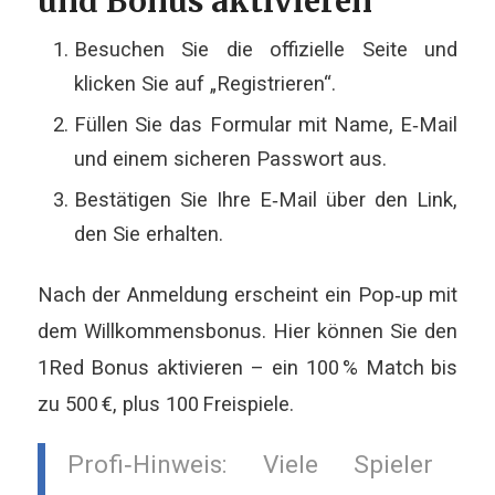
und Bonus aktivieren
Besuchen Sie die offizielle Seite und
klicken Sie auf „Registrieren“.
Füllen Sie das Formular mit Name, E‑Mail
und einem sicheren Passwort aus.
Bestätigen Sie Ihre E‑Mail über den Link,
den Sie erhalten.
Nach der Anmeldung erscheint ein Pop‑up mit
dem Willkommensbonus. Hier können Sie den
1Red Bonus aktivieren – ein 100 % Match bis
zu 500 €, plus 100 Freispiele.
Profi‑Hinweis: Viele Spieler