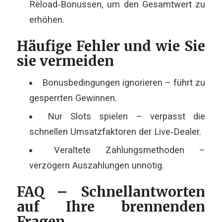
Reload‑Bonussen, um den Gesamtwert zu
erhöhen.
Häufige Fehler und wie Sie
sie vermeiden
Bonusbedingungen ignorieren – führt zu
gesperrten Gewinnen.
Nur Slots spielen – verpasst die
schnellen Umsatzfaktoren der Live‑Dealer.
Veraltete Zahlungsmethoden –
verzögern Auszahlungen unnötig.
FAQ – Schnellantworten
auf Ihre brennenden
Fragen