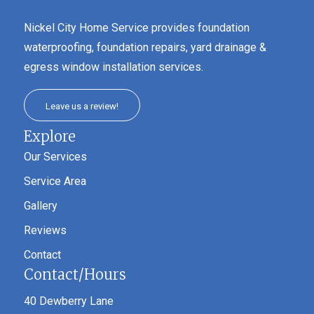
Nickel City Home Service provides foundation
waterproofing, foundation repairs, yard drainage &
egress window installation services.
Leave us a review!
Explore
Our Services
Service Area
Gallery
Reviews
Contact
Contact/Hours
40 Dewberry Lane