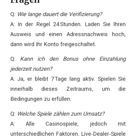
Q:
Wie lange dauert die Verifizierung?
A: In der Regel 24 Stunden. Laden Sie Ihren
Ausweis und einen Adressnachweis hoch,
dann wird Ihr Konto freigeschaltet.
Q:
Kann ich den Bonus ohne Einzahlung
jederzeit nutzen?
A: Ja, er bleibt 7 Tage lang aktiv. Spielen Sie
innerhalb dieses Zeitraums, um die
Bedingungen zu erfüllen.
Q:
Welche Spiele zählen zum Umsatz?
A: Alle Casinospiele, jedoch mit
unterschiedlichen Faktoren. Live‑Dealer‑Spiele