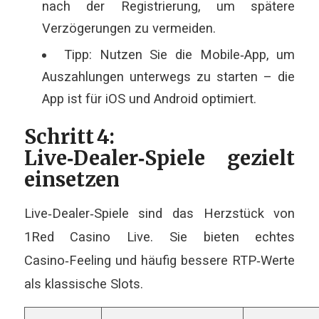
nach der Registrierung, um spätere
Verzögerungen zu vermeiden.
Tipp: Nutzen Sie die Mobile‑App, um
Auszahlungen unterwegs zu starten – die
App ist für iOS und Android optimiert.
Schritt 4:
Live‑Dealer‑Spiele gezielt
einsetzen
Live‑Dealer‑Spiele sind das Herzstück von
1Red Casino Live. Sie bieten echtes
Casino‑Feeling und häufig bessere RTP‑Werte
als klassische Slots.