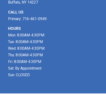
Buffalo, NY 14227
CALL US
Primary:
716-461-0949
HOURS
Mon: 8:00AM-4:30PM
Tue: 8:00AM-4:30PM
Wed: 8:00AM-4:30PM
Thu: 8:00AM-4:30PM
Fri: 8:00AM-4:30PM
Sat: By Appointment
Sun: CLOSED