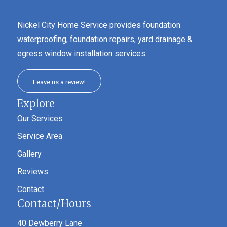
Nickel City Home Service provides foundation
waterproofing, foundation repairs, yard drainage &
egress window installation services.
Leave us a review!
Explore
Our Services
Service Area
Gallery
Reviews
Contact
Contact/Hours
40 Dewberry Lane