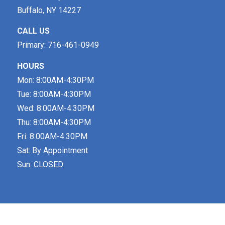
Buffalo, NY 14227
CALL US
Primary:
716-461-0949
HOURS
Mon: 8:00AM-4:30PM
Tue: 8:00AM-4:30PM
Wed: 8:00AM-4:30PM
Thu: 8:00AM-4:30PM
Fri: 8:00AM-4:30PM
Sat: By Appointment
Sun: CLOSED