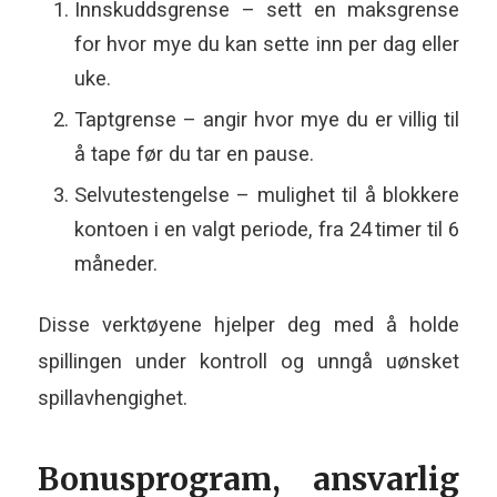
Innskuddsgrense – sett en maksgrense
for hvor mye du kan sette inn per dag eller
uke.
Taptgrense – angir hvor mye du er villig til
å tape før du tar en pause.
Selvutestengelse – mulighet til å blokkere
kontoen i en valgt periode, fra 24 timer til 6
måneder.
Disse verktøyene hjelper deg med å holde
spillingen under kontroll og unngå uønsket
spillavhengighet.
Bonusprogram, ansvarlig