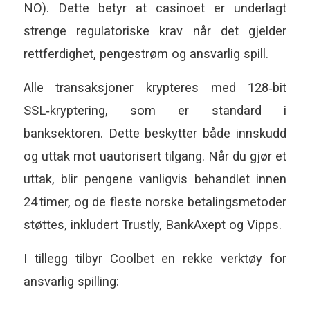
NO). Dette betyr at casinoet er underlagt
strenge regulatoriske krav når det gjelder
rettferdighet, pengestrøm og ansvarlig spill.
Alle transaksjoner krypteres med 128‑bit
SSL‑kryptering, som er standard i
banksektoren. Dette beskytter både innskudd
og uttak mot uautorisert tilgang. Når du gjør et
uttak, blir pengene vanligvis behandlet innen
24 timer, og de fleste norske betalingsmetoder
støttes, inkludert Trustly, BankAxept og Vipps.
I tillegg tilbyr Coolbet en rekke verktøy for
ansvarlig spilling: