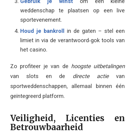
Gebruik je winst
om een kleine
weddenschap te plaatsen op een live
sportevenement.
Houd je bankroll
in de gaten – stel een
limiet in via de verantwoord‑gok tools van
het casino.
Zo profiteer je van de
hoogste uitbetalingen
van slots en de
directe actie
van
sportweddenschappen, allemaal binnen één
geïntegreerd platform.
Veiligheid, Licenties en
Betrouwbaarheid