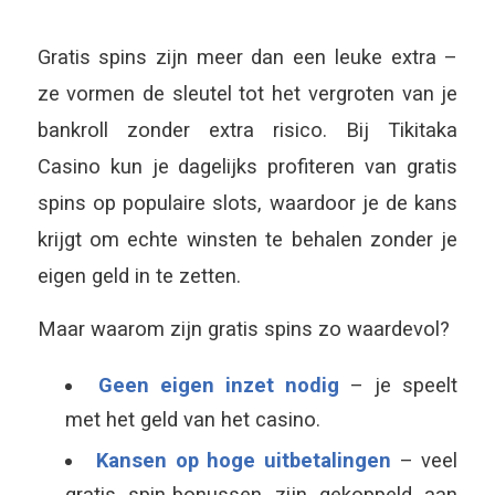
Gratis spins zijn meer dan een leuke extra –
ze vormen de sleutel tot het vergroten van je
bankroll zonder extra risico. Bij Tikitaka
Casino kun je dagelijks profiteren van gratis
spins op populaire slots, waardoor je de kans
krijgt om echte winsten te behalen zonder je
eigen geld in te zetten.
Maar waarom zijn gratis spins zo waardevol?
Geen eigen inzet nodig
– je speelt
met het geld van het casino.
Kansen op hoge uitbetalingen
– veel
gratis spin‑bonussen zijn gekoppeld aan