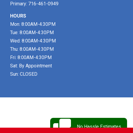
Primary:
716-461-0949
HOURS
Mon: 8:00AM-4:30PM
Tue: 8:00AM-4:30PM
Wed: 8:00AM-4:30PM
Thu: 8:00AM-4:30PM
Fri: 8:00AM-4:30PM
Sat: By Appointment
Sun: CLOSED
No Hassle Estimates