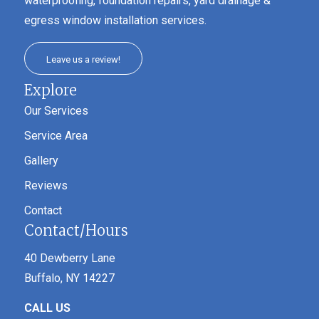
waterproofing, foundation repairs, yard drainage &
egress window installation services.
Leave us a review!
Explore
Our Services
Service Area
Gallery
Reviews
Contact
Contact/Hours
40 Dewberry Lane
Buffalo, NY 14227
CALL US