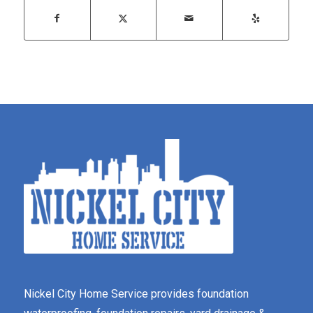
Nickel City Home Service provides foundation