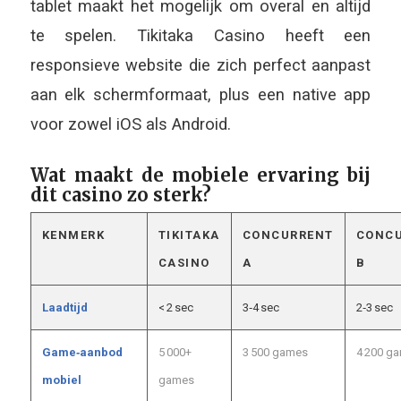
tablet maakt het mogelijk om overal en altijd
te spelen. Tikitaka Casino heeft een
responsieve website die zich perfect aanpast
aan elk schermformaat, plus een native app
voor zowel iOS als Android.
Wat maakt de mobiele ervaring bij
dit casino zo sterk?
KENMERK
TIKITAKA
CONCURRENT
CONC
CASINO
A
B
Laadtijd
< 2 sec
3‑4 sec
2‑3 sec
Game‑aanbod
5 000+
3 500 games
4 200 g
mobiel
games