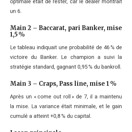
optimale était de rester, car le dealer montrait
un 6.
Main 2 – Baccarat, pari Banker, mise
1,5 %
Le tableau indiquait une probabilité de 46 % de
victoire du Banker. Le champion a suivi la
stratégie standard, gagnant 0,95 % du bankroll.
Main 3 – Craps, Pass line, mise 1 %
Après un « come out roll » de 7, il a maintenu
la mise. La variance était minimale, et le gain
cumulé a atteint +0,8 % du capital.