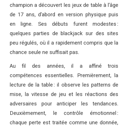
champion a découvert les jeux de table à l’âge
de 17 ans, d’abord en version physique puis
en ligne. Ses débuts furent modestes :
quelques parties de blackjack sur des sites
peu régulés, où il a rapidement compris que la
chance seule ne suffisait pas.
Au fil des années, il a affiné trois
compétences essentielles. Premièrement, la
lecture de la table : il observe les patterns de
mise, la vitesse de jeu et les réactions des
adversaires pour anticiper les tendances.
Deuxièmement, le contrôle émotionnel :
chaque perte est traitée comme une donnée,