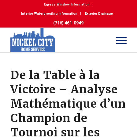
Egress Window Information
Interior Waterproofing Information
Exterior Drainage
(716) 461-0949
De la Table à la
Victoire – Analyse
Mathématique d’un
Champion de
Tournoi sur les