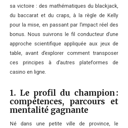
sa victoire : des mathématiques du blackjack,
du baccarat et du craps, à la règle de Kelly
pour la mise, en passant par l’impact réel des
bonus. Nous suivrons le fil conducteur d’une
approche scientifique appliquée aux jeux de
table, avant d’explorer comment transposer
ces principes à d’autres plateformes de
casino en ligne.
1. Le profil du champion :
compétences, parcours et
mentalité gagnante
Né dans une petite ville de province, le