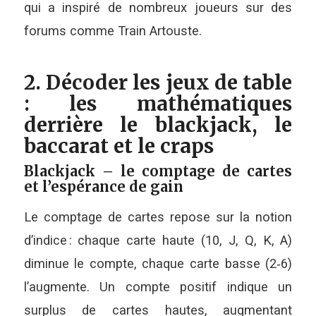
qui a inspiré de nombreux joueurs sur des
forums comme Train Artouste.
2. Décoder les jeux de table
: les mathématiques
derrière le blackjack, le
baccarat et le craps
Blackjack – le comptage de cartes
et l’espérance de gain
Le comptage de cartes repose sur la notion
d’indice : chaque carte haute (10, J, Q, K, A)
diminue le compte, chaque carte basse (2‑6)
l’augmente. Un compte positif indique un
surplus de cartes hautes, augmentant