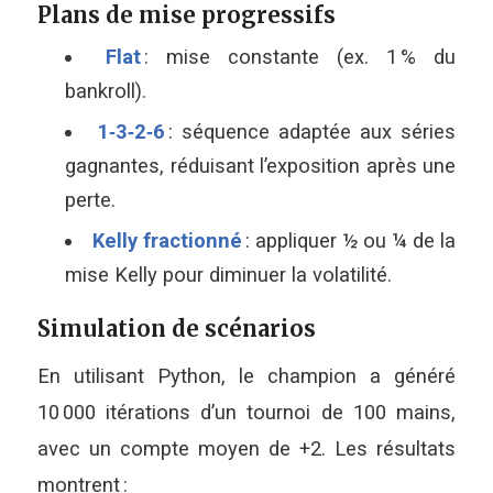
Plans de mise progressifs
Flat
: mise constante (ex. 1 % du
bankroll).
1‑3‑2‑6
: séquence adaptée aux séries
gagnantes, réduisant l’exposition après une
perte.
Kelly fractionné
: appliquer ½ ou ¼ de la
mise Kelly pour diminuer la volatilité.
Simulation de scénarios
En utilisant Python, le champion a généré
10 000 itérations d’un tournoi de 100 mains,
avec un compte moyen de +2. Les résultats
montrent :