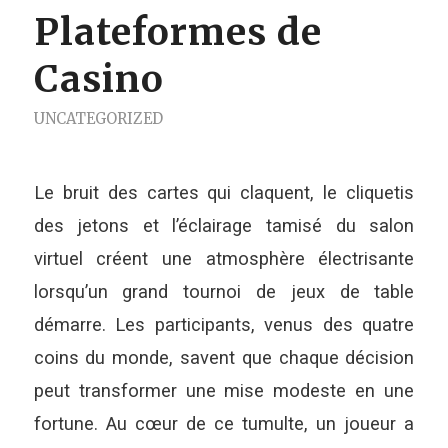
Plateformes de
Casino
UNCATEGORIZED
Le bruit des cartes qui claquent, le cliquetis
des jetons et l’éclairage tamisé du salon
virtuel créent une atmosphère électrisante
lorsqu’un grand tournoi de jeux de table
démarre. Les participants, venus des quatre
coins du monde, savent que chaque décision
peut transformer une mise modeste en une
fortune. Au cœur de ce tumulte, un joueur a