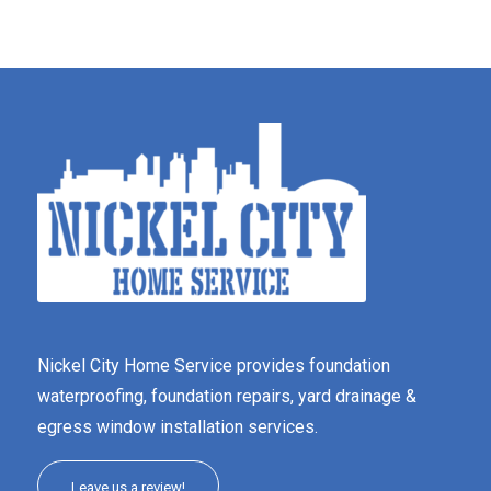
Nickel City Home Service provides foundation
waterproofing, foundation repairs, yard drainage &
egress window installation services.
Leave us a review!