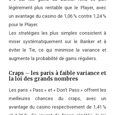
légèrement plus rentable que le Player, avec
un avantage du casino de 1,06 % contre 1,24 %
pour le Player.
Les stratégies les plus simples consistent à
miser systématiquement sur le Banker et à
éviter le Tie, ce qui minimise la variance et
augmente la probabilité de gains réguliers.
Craps – les paris à faible variance et
la loi des grands nombres
Les paris « Pass » et « Don’t Pass » offrent les
meilleures chances du craps, avec un
avantage du casino respectivement de 1,41 %